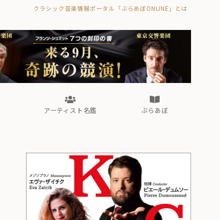
クラシック音楽情報ポータル「ぶらあぼONLINE」とは
の封印の書》
海外公演
FROM編集部
眺望
ぶらあぼブラス！
フォルテピアノ・オデッセイ
アーティスト名鑑
ぶらあぼ
の封印の書》
海外公演
FROM編集部
眺望
ぶらあぼブラス！
フォルテピアノ・オデッセイ