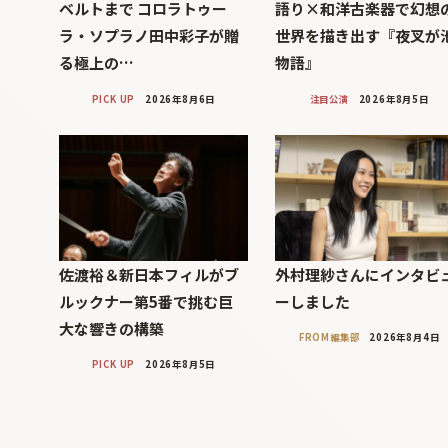
ベルトまで コロラトゥー
語り×和洋古楽器で幻想
ラ・ソプラノ田中彩子が贈
世界を描き出す『夜叉が
る極上の…
物語』
PICK UP
2026年8月6日
注目公演
2026年8月5日
佐渡裕＆新日本フィルがブ
外村理紗さんにインタビ
ルックナー第5番で挑む巨
ーしました
大な響きの構築
FROM編集部
2026年8月4日
PICK UP
2026年8月5日