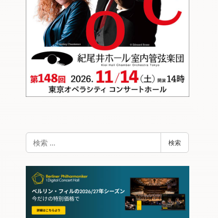
検
検索
索