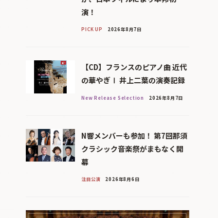
演！
PICK UP
2026年8月7日
【CD】フランスのピアノ曲 近代
の華やぎⅠ 井上二葉の演奏記録
New Release Selection
2026年8月7日
N響メンバーも参加！ 第7回那須
クラシック音楽祭がまもなく開
幕
注目公演
2026年8月6日