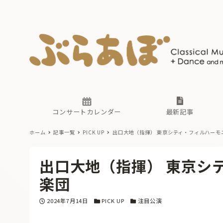
ニュース
ヤマハホ
番組一覧
東京・関
ぶらあぼ
現場のプ
古楽とそ
無料ライ
あ
か
過去の連
コンサートカレンダー
最新記事
ホーム
記事一覧
PICK UP
出口大地（指揮） 東京シティ・フィルハーモ
ニュース
ヤマハホ
番組一覧
東京・関
ぶらあぼ
出口大地（指揮） 東京シ
現場のプ
古楽とそ
無料ライ
あ
か
楽団
過去の連
投稿日
カテゴリー
カテゴリー
2024年7月14日
PICK UP
注目公演