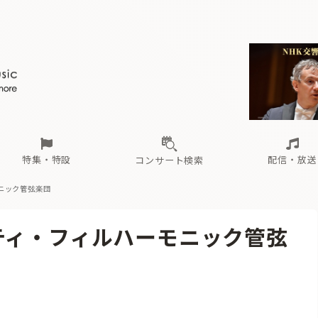
ール
（毎月更新）
東
電子版（無料・月刊）
トピックス
関西
フェスタサマーミューザKAWASAKI 2026
北海道・東北
注目公演
配布場所
インタビュー
中部
定期購読
中国・四国
CD新譜
N響＆東響 《7つ
九州・沖縄
書籍近刊
ロが推す！間違いないオーケストラコンサート
過去の特集
の先と
ブ配信スケジュール
さ
オーケストラの楽屋から
た
な
有料ライブ配信スケジュール
は
ま
や
海の向こうの音楽家
ら
わ
Aからの
載
特集・特設
配信・放送
コンサート検索
ニック管弦楽団
ール
（毎月更新）
東
電子版（無料・月刊）
トピックス
関西
フェスタサマーミューザKAWASAKI 2026
北海道・東北
注目公演
配布場所
インタビュー
中部
定期購読
中国・四国
CD新譜
N響＆東響 《7つ
九州・沖縄
書籍近刊
ティ・フィルハーモニック管弦
ロが推す！間違いないオーケストラコンサート
過去の特集
の先と
ブ配信スケジュール
さ
オーケストラの楽屋から
た
な
有料ライブ配信スケジュール
は
ま
や
海の向こうの音楽家
ら
わ
Aからの
載