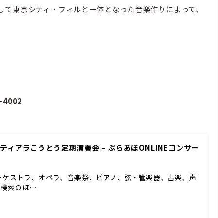
して東京シティ・フィルと一体となった音楽作りによって、
4002
ィアラこうとう定期演奏会 – ぶらあぼONLINEコンサー
ーケストラ、オペラ、音楽祭、ピアノ、弦・管楽器、古楽、声
ド検索のほ…