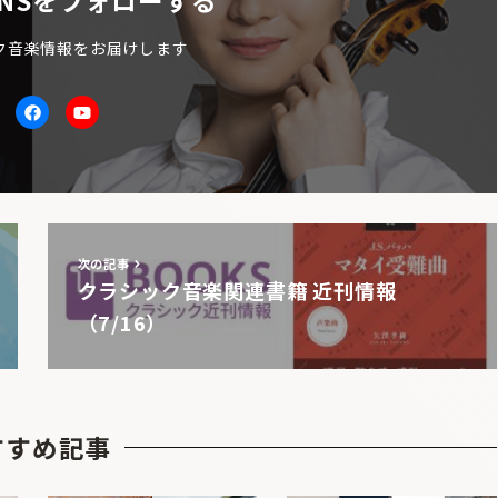
NSをフォローする
ク音楽情報をお届けします
itter
facebook
Youtube
次の記事
クラシック音楽関連書籍 近刊情報
（7/16）
すすめ記事