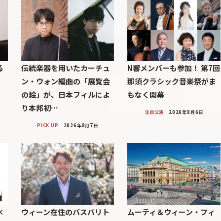
る
伝統楽器を用いたカーチュ
N響メンバーも参加！ 第7回
印
ン・ウォン編曲の「展覧会
那須クラシック音楽祭がま
の絵」が、日本フィルによ
もなく開幕
り本邦初…
注目公演
2026年8月6日
PICK UP
2026年8月7日
×
ウィーン在住のバスバリト
ムーティ＆ウィーン・フィ