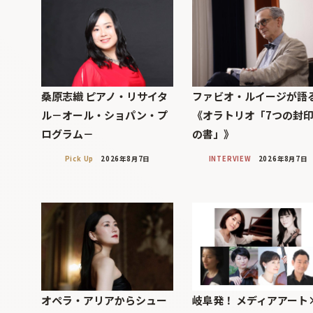
桑原志織 ピアノ・リサイタ
ファビオ・ルイージが語
ル－オール・ショパン・プ
《オラトリオ「7つの封
ログラム－
の書」》
Pick Up
2026年8月7日
INTERVIEW
2026年8月7日
オペラ・アリアからシュー
岐阜発！ メディアアート