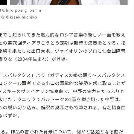
iro.pberg_berlin
©kisekimichiko
までも知られてきた魅力的なロシア音楽の新しい一面を教え
団の第78回ティアラこうとう定期は期待の演奏会となる。指
優勝を果たした出口大地、ヴァイオリンのソロに仙台国際音
りな（2004年生まれ）が登場。
「スパルタクス」より〈ガディスの娘の踊り〜スパルタクス
コンクール覇者である出口の意欲的な姿勢を感じ取ることが
フスキーのヴァイオリン協奏曲で、中野の実力をたっぷりと
抜けたテクニックでバルトークの2番を弾き切った中野は、
への鋭い切り込み、解釈の奥深さも特筆される。有名協奏曲
るはずだ。
る。作品の書かれた背景について、何かと話題となる曲だ