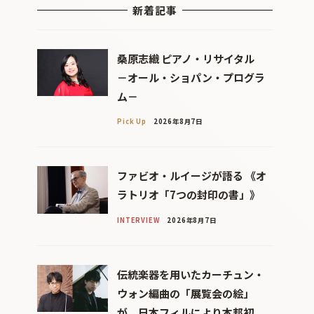
新着記事
桑原志織 ピアノ・リサイタル
－オール・ショパン・プログラ
ム－
Pick Up
2026年8月7日
ファビオ・ルイージが語る 《オ
ラトリオ「7つの封印の書」》
INTERVIEW
2026年8月7日
伝統楽器を用いたカーチュン・
ウォン編曲の「展覧会の絵」
が、日本フィルにより本邦初