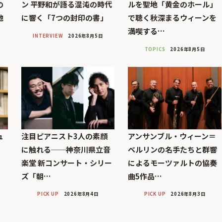
の
ン 平野和が語る混沌の時代
ルを聖地「黄金のホール」
池
に響く「7つの封印の書」
で聴く秋深まるウィーンを
満喫する…
INTERVIEW
2026年8月5日
TOPICS
2026年8月5日
ュ
注目ピアニスト3人の素顔
アンサンブル・ウィーン＝
に触れる──神奈川県立音
ベルリンの名手たちと群響
楽堂 新コンサート・シリー
によるモーツァルトの協奏
ズ「朝…
曲5作品…
PICK UP
2026年8月4日
PICK UP
2026年8月3日