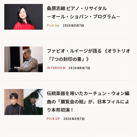
桑原志織 ピアノ・リサイタル
－オール・ショパン・プログラム－
Pick Up
2026年8月7日
ファビオ・ルイージが語る 《オラトリオ
「7つの封印の書」》
INTERVIEW
2026年8月7日
伝統楽器を用いたカーチュン・ウォン編
曲の「展覧会の絵」が、日本フィルによ
り本邦初演！
PICK UP
2026年8月7日