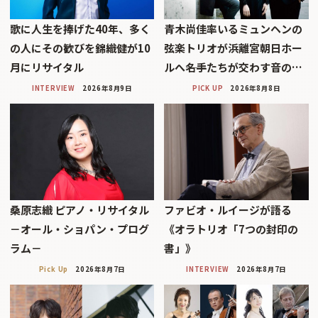
歌に人生を捧げた40年、多く
青木尚佳率いるミュンヘンの
の人にその歓びを錦織健が10
弦楽トリオが浜離宮朝日ホー
月にリサイタル
ルへ――名手たちが交わす音の…
INTERVIEW
2026年8月9日
PICK UP
2026年8月8日
桑原志織 ピアノ・リサイタル
ファビオ・ルイージが語る
－オール・ショパン・プログ
《オラトリオ「7つの封印の
ラム－
書」》
Pick Up
2026年8月7日
INTERVIEW
2026年8月7日