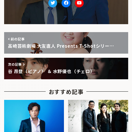
Twitter
facebook
Youtube
前の記事
高崎芸術劇場 大友直人 Presents T-Shotシリー…
次の記事
谷 昂登（ピアノ） ＆ 水野優也（チェロ）
おすすめ記事