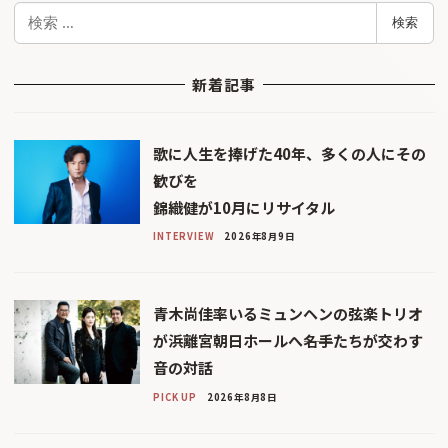
検
検索
索
新着記事
歌に人生を捧げた40年、多くの人にその
歓びを
錦織健が10月にリサイタル
INTERVIEW
2026年8月9日
青木尚佳率いるミュンヘンの弦楽トリオ
が浜離宮朝日ホールへ――名手たちが交わす
音の対話
PICK UP
2026年8月8日