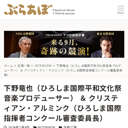
MENU
ホーム
記事一覧
INTERVIEW
下野竜也（ひろしま国際平和文化祭音楽プロデ
ューサー） ＆ クリスティアン・アルミンク（ひろしま国際指揮者コンクール審査委員
長）
下野竜也（ひろしま国際平和文化祭
音楽プロデューサー） ＆ クリステ
ィアン・アルミンク（ひろしま国際
指揮者コンクール審査委員長）
投稿日
カテゴリー
カテゴリー
2024年7月9日
INTERVIEW
注目公演