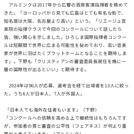
アルミンクは2017年から広響の首席客演指揮者を務めて
きた。「ヨーロッパから見ても広島はとても有名な街で、
知名度は大阪、名古屋より高い」という。「リエージュ音
楽院の指揮クラスで今回のコンクールについて話したら
皆、強い関心を示しました。ひろしま国際指揮者コンクー
ルは短期間で世界に広まる可能性を秘めており、若い音楽
家が世界に羽ばたくプラットホームとなることを期待しま
す」。下野も「クリスティアンの審査委員長就任を機に一
層の国際性が出るといい」と期待する。
2024年は96人が応募、選考会を経て出場者を13人に絞っ
た。うち6人が日本人、7人が外国人。
「日本人でも海外在住者もいます」（下野）
「コンクールへの信頼を高める上で継続性はもちろんです
が、参加者の質と審査の公平性（フェアネス）が何より重
要だと考えています」（アルミンク）