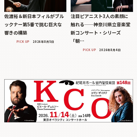
佐渡裕＆新日本フィルがブル
注目ピアニスト3人の素顔に
ックナー第5番で挑む巨大な
触れる──神奈川県立音楽堂
響きの構築
新コンサート・シリーズ
「朝…
PICK UP
2026年8月5日
PICK UP
2026年8月4日