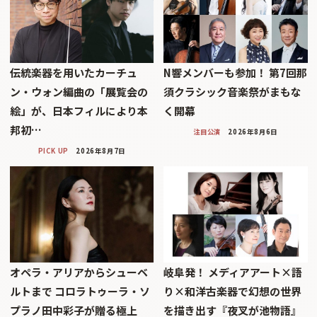
伝統楽器を用いたカーチュ
N響メンバーも参加！ 第7回那
ン・ウォン編曲の「展覧会の
須クラシック音楽祭がまもな
絵」が、日本フィルにより本
く開幕
邦初…
注目公演
2026年8月6日
PICK UP
2026年8月7日
オペラ・アリアからシューベ
岐阜発！ メディアアート×語
ルトまで コロラトゥーラ・ソ
り×和洋古楽器で幻想の世界
プラノ田中彩子が贈る極上
を描き出す『夜叉が池物語』