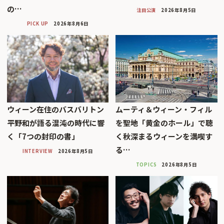
の…
注目公演
2026年8月5日
PICK UP
2026年8月6日
ウィーン在住のバスバリトン
ムーティ＆ウィーン・フィル
平野和が語る混沌の時代に響
を聖地「黄金のホール」で聴
く「7つの封印の書」
く秋深まるウィーンを満喫す
る…
INTERVIEW
2026年8月5日
TOPICS
2026年8月5日