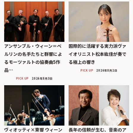
アンサンブル・ウィーン＝ベ
国際的に活躍する実力派ヴァ
ルリンの名手たちと群響によ
イオリニスト松本紘佳が奏で
るモーツァルトの協奏曲5作
る極上の響き
品…
PICK UP
2026年8月2日
PICK UP
2026年8月3日
ヴィオッティ×東響 ウィーン
長年の信頼が生む、音楽のア