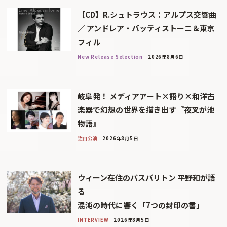
【CD】R.シュトラウス：アルプス交響曲
／ アンドレア・バッティストーニ＆東京
フィル
New Release Selection
2026年8月6日
岐阜発！ メディアアート×語り×和洋古
楽器で幻想の世界を描き出す『夜叉が池
物語』
注目公演
2026年8月5日
ウィーン在住のバスバリトン 平野和が語
る
混沌の時代に響く「7つの封印の書」
INTERVIEW
2026年8月5日