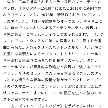
久々に日本で披露されるムーティ指揮のヴェルディ・オ
ペラは、イタリア統一150周年にあたる2011年に新制作さ
れた《ナブッコ》と、2012年に新制作された《シモン・ボ
ッカネグラ》。「ローマ歌劇場のオーケストラや合唱団に
は、ほかでは失われつつあるアイデンティティ、表現力、
音色がある」と言うムーティの自信あふれる2作だ。《ナブ
ッコ》では、イタリア人が第二の国歌としても愛する合唱
曲が有名だ。人気イタリア人バリトンのルカ・サルシ演じ
る豊かな表現力によるナブッコ、ドミトリー・ベロセルス
キー演じる崇高さに満ちた祭祀長ザッカーリア、タチア
ナ・セルジャンが驚異的な歌唱力と表現力で演じるアビガ
イッレ、今秋のミラノ・スカラ座日本公演《ファルスタッ
フ》でも清らかな青年の愛情を聴かせたアントニオ・ポー
リのイズマエーレ、ソニア・ガナッシ演じる凛とした若き
娘フェネーナと、すでにローマでの熱狂を生んだ強力キャ
ストが日本でも実現する。
一方、《シモン・ボッカネグラ》を手がけるのはローマ