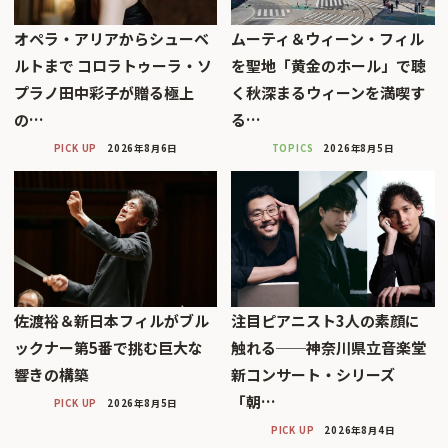
オペラ・アリアからシューベ
ムーティ＆ウィーン・フィル
ルトまで コロラトゥーラ・ソ
を聖地「黄金のホール」で聴
プラノ田中彩子が贈る極上
く秋深まるウィーンを満喫す
の…
る…
PICK UP
2026年8月6日
TOPICS
2026年8月5日
佐渡裕＆新日本フィルがブル
注目ピアニスト3人の素顔に
ックナー第5番で挑む巨大な
触れる──神奈川県立音楽堂
響きの構築
新コンサート・シリーズ
「朝…
PICK UP
2026年8月5日
PICK UP
2026年8月4日