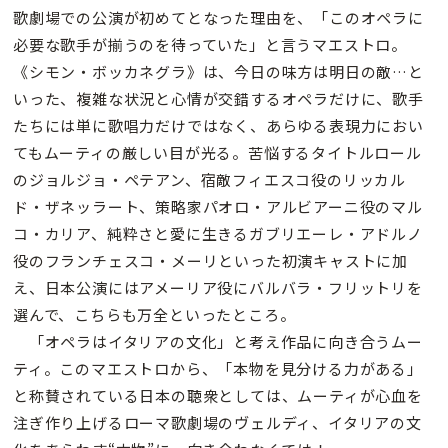
歌劇場での公演が初めてとなった理由を、「このオペラに
必要な歌手が揃うのを待っていた」と言うマエストロ。
《シモン・ボッカネグラ》は、今日の味方は明日の敵…と
いった、複雑な状況と心情が交錯するオペラだけに、歌手
たちには単に歌唱力だけではなく、あらゆる表現力におい
てもムーティの厳しい目が光る。苦悩するタイトルロール
のジョルジョ・ペテアン、宿敵フィエスコ役のリッカル
ド・ザネッラート、策略家パオロ・アルビアーニ役のマル
コ・カリア、純粋さと愛に生きるガブリエーレ・アドルノ
役のフランチェスコ・メーリといった初演キャストに加
え、日本公演にはアメーリア役にバルバラ・フリットリを
選んで、こちらも万全といったところ。
「オペラはイタリアの文化」と考え作品に向き合うムー
ティ。このマエストロから、「本物を見分ける力がある」
と称賛されている日本の聴衆としては、ムーティが心血を
注ぎ作り上げるローマ歌劇場のヴェルディ、イタリアの文