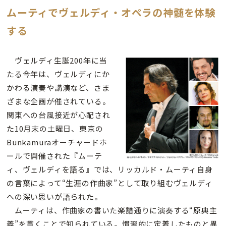
ムーティでヴェルディ・オペラの神髄を体験
する
ヴェルディ生誕200年に当
たる今年は、ヴェルディにか
かわる演奏や講演など、さま
ざまな企画が催されている。
関東への台風接近が心配され
た10月末の土曜日、東京の
Bunkamuraオーチャードホ
ールで開催された『ムーテ
ィ、ヴェルディを語る』では、リッカルド・ムーティ自身
の言葉によって“生涯の作曲家”として取り組むヴェルディ
への深い思いが語られた。
ムーティは、作曲家の書いた楽譜通りに演奏する“原典主
義”を貫くことで知られている。慣習的に定着したものと異