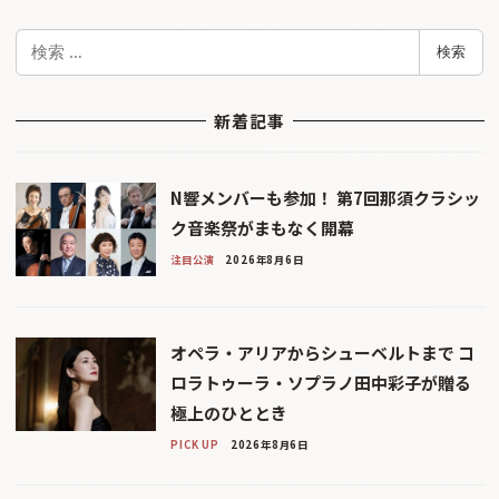
検
検索
索
新着記事
N響メンバーも参加！ 第7回那須クラシッ
ク音楽祭がまもなく開幕
注目公演
2026年8月6日
オペラ・アリアからシューベルトまで コ
ロラトゥーラ・ソプラノ田中彩子が贈る
極上のひととき
PICK UP
2026年8月6日