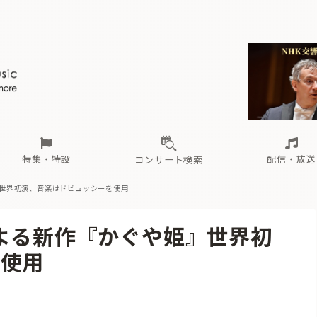
ール
（毎月更新）
東
電子版（無料・月刊）
トピックス
関西
フェスタサマーミューザKAWASAKI 2026
北海道・東北
注目公演
配布場所
インタビュー
中部
定期購読
中国・四国
CD新譜
N響＆東響 《7つ
九州・沖縄
書籍近刊
ロが推す！間違いないオーケストラコンサート
過去の特集
の先と
ブ配信スケジュール
さ
オーケストラの楽屋から
た
な
有料ライブ配信スケジュール
は
ま
や
海の向こうの音楽家
ら
わ
Aからの
載
特集・特設
配信・放送
コンサート検索
』世界初演、音楽はドビュッシーを使用
ール
（毎月更新）
東
電子版（無料・月刊）
トピックス
関西
フェスタサマーミューザKAWASAKI 2026
北海道・東北
注目公演
配布場所
インタビュー
中部
定期購読
中国・四国
CD新譜
N響＆東響 《7つ
九州・沖縄
書籍近刊
による新作『かぐや姫』世界初
ロが推す！間違いないオーケストラコンサート
過去の特集
の先と
ブ配信スケジュール
さ
オーケストラの楽屋から
た
な
有料ライブ配信スケジュール
は
ま
や
海の向こうの音楽家
ら
わ
Aからの
を使用
載