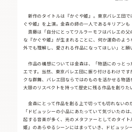
新作のタイトルは『かぐや姫』。東京バレエ団で
ぐや姫』を上演。金森の師の一人であるキリアンも
斎藤は「自分にとってワルラーモフはバレエの父
な『かぐや姫』が生まれることに、何か運命のよう
外でも理解し、愛される作品になってほしい」と願
作品の構想については金森は、「物語にのっとった
エです。当然、東京バレエ団に振り付けるわけです
クな群舞、バレエ団ならではのものを活かせる物語
大限のリスペクトを持って歴史に残る作品を創りた
金森にとって作品を創る上で切っても切れないの
「ドビュッシーの小品にあたっていて気づいたのは
起する音楽が多く、光のメタファーとしてのタイト
姫』のあらゆるシーンにはまっていき、ドビュッシ