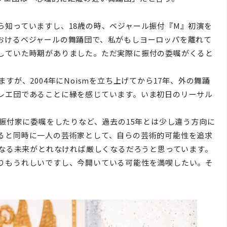
ら知っていますし、18歳の時、ベジャール振付『M』初演を
おけるベジャールの舞踊団で、私がもしヨーロッパを離れて
していた時期がありました。ただ実際に振付の委嘱がくると
が、2004年にNoismを立ち上げてから17年、外の舞踊
レエ団であることに縁を感じています。いま初日のリーサル
振付家に委嘱をしたりなど、過去の15年とは少し違う方向に
ると同時に一人の芸術家として、自らの芸術的可能性を追求
になる未来がとれなければ厳しくなるだろうと思っています。
りもうれしいですし、今開いている可能性を満喫したい。そ