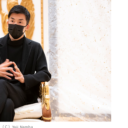
（Ｃ）Yuji Namba