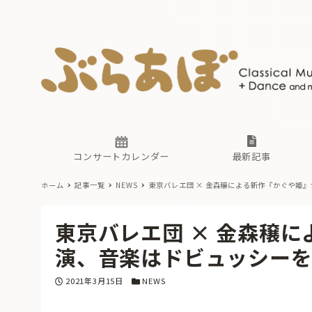
ニュース
ヤマハホ
番組一覧
東京・関
ぶらあぼ
現場のプ
古楽とそ
無料ライ
あ
か
過去の連
コンサートカレンダー
最新記事
ホーム
記事一覧
NEWS
東京バレエ団 × 金森穣による新作『かぐや姫
ニュース
ヤマハホ
番組一覧
東京・関
ぶらあぼ
東京バレエ団 × 金森穣
現場のプ
古楽とそ
無料ライ
あ
か
演、音楽はドビュッシー
過去の連
投稿日
カテゴリー
2021年3月15日
NEWS