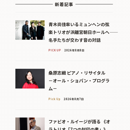
新着記事
青木尚佳率いるミュンヘンの弦
楽トリオが浜離宮朝日ホールへ――
名手たちが交わす音の対話
PICK UP
2026年8月8日
桑原志織 ピアノ・リサイタル
－オール・ショパン・プログラ
ム－
Pick Up
2026年8月7日
ファビオ・ルイージが語る 《オ
ラトリオ「7つの封印の書」》