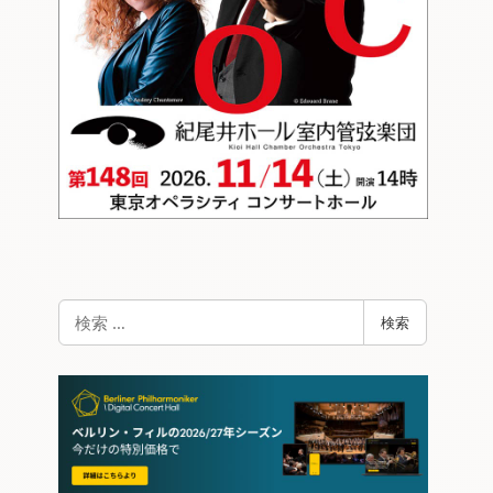
検
検索
索