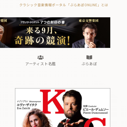
クラシック音楽情報ポータル「ぶらあぼONLINE」とは
の封印の書》
海外公演
FROM編集部
眺望
ぶらあぼブラス！
フォルテピアノ・オデッセイ
アーティスト名鑑
ぶらあぼ
の封印の書》
海外公演
FROM編集部
眺望
ぶらあぼブラス！
フォルテピアノ・オデッセイ