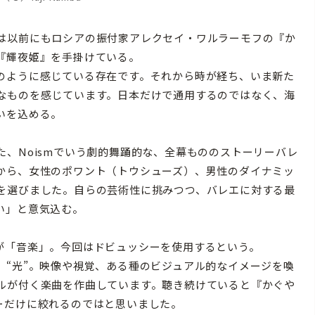
は以前にもロシアの振付家アレクセイ・ワルラーモフの『か
『輝夜姫』を手掛けている。
のように感じている存在です。それから時が経ち、いま新た
なものを感じています。日本だけで通用するのではなく、海
いを込める。
、Noismでいう劇的舞踊的な、全幕もののストーリーバレ
から、女性のポワント（トウシューズ）、男性のダイナミッ
を選びました。自らの芸術性に挑みつつ、バレエに対する最
い」と意気込む。
が「音楽」。今回はドビュッシーを使用するという。
、“光”。映像や視覚、ある種のビジュアル的なイメージを喚
ルが付く楽曲を作曲しています。聴き続けていると『かぐや
ーだけに絞れるのではと思いました。