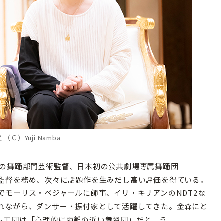
（Ｃ）Yuji Namba
の舞踊部門芸術監督、日本初の公共劇場専属舞踊団
ta）の芸術監督を務め、次々に話題作を生みだし高い評価を得ている。
でモーリス・ベジャールに師事、イリ・キリアンのNDT2な
れながら、ダンサー・振付家として活躍してきた。金森にと
レエ団は「心理的に距離の近い舞踊団」だと言う。