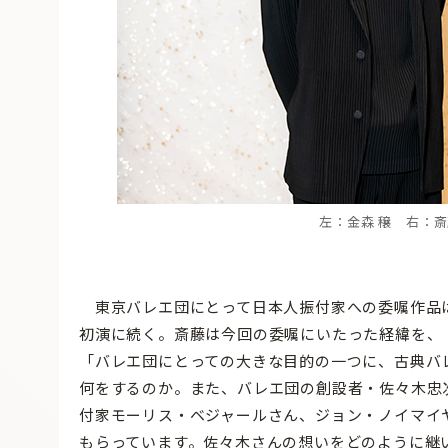
左：金森 穣 右：斎藤
東京バレエ団にとって日本人振付家への委嘱作品は
初演に続く。斎藤は今回の委嘱にいたった経緯を、
「バレエ団にとっての大きな目的の一つに、古典バ
何をするのか。また、バレエ団の創設者・佐々木忠次
付家モーリス・ベジャールさん、ジョン・ノイマイ
もらっています。佐々木さんの想いをどのように継