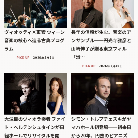
ヴィオッティ×東響 ウィーン
長年の信頼が生む、音楽のア
音楽の核心へ迫る古典プログ
ンサンブル──円光寺雅彦と
ラム
山崎伸子が贈る東京フィル
「渋…
PICK UP
2026年8月1日
PICK UP
2026年7月30日
大注目のヴィオラ奏者 ファイ
シモン・トルプチェスキがヤ
ト・ヘルテンシュタインが日
マハホール初登場──初来日
経ホールでリサイタルを開
から20年、円熟のピアニズ