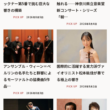
ックナー第5番で挑む巨大な
触れる──神奈川県立音楽堂
響きの構築
新コンサート・シリーズ
「朝…
PICK UP
2026年8月5日
PICK UP
2026年8月4日
アンサンブル・ウィーン＝ベ
国際的に活躍する実力派ヴァ
ルリンの名手たちと群響によ
イオリニスト松本紘佳が奏で
るモーツァルトの協奏曲5作
る極上の響き
品…
PICK UP
2026年8月2日
PICK UP
2026年8月3日