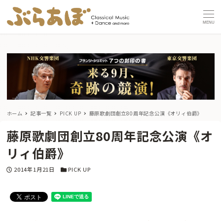
MENU
ホーム
記事一覧
PICK UP
藤原歌劇団創立80周年記念公演《オリィ伯爵》
藤原歌劇団創立80周年記念公演《オ
リィ伯爵》
投稿日
カテゴリー
2014年1月21日
PICK UP