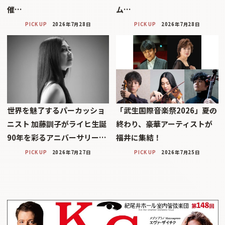
催…
ム…
PICK UP
2026年7月28日
PICK UP
2026年7月28日
世界を魅了するパーカッショ
「武生国際音楽祭2026」――夏の
ニスト 加藤訓子がライヒ生誕
終わり、豪華アーティストが
90年を彩るアニバーサリー…
福井に集結！
PICK UP
2026年7月27日
PICK UP
2026年7月25日