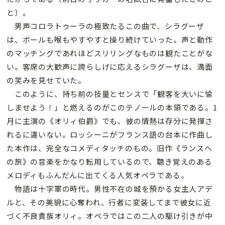
と）。
男声コロラトゥーラの極致たるこの曲で、シラグーザ
は、ボールも喉もやすやすと操り続けていった。声と動作
のマッチングであれほどスリリングなものは観たことがな
い。客席の大歓声に誇らしげに応えるシラグーザは、満面
の笑みを見せていた。
このように、持ち前の技量とセンスで「観客を大いに愉
しませよう！」と燃えるのがこのテノールの本領である。1
月に主演の《オリィ伯爵》でも、彼の情熱は存分に発揮さ
れるに違いない。ロッシーニがフランス語の台本に作曲し
た本作は、完全なコメディタッチのもの。旧作《ランスへ
の旅》の音楽をかなり転用しているので、聴き覚えのある
メロディもふんだんに出てくる人気オペラである。
物語は十字軍の時代。男性不在の城を預かる女主人アデ
ルと、その美貌に心奪われ、行者に変装してまで彼女に近
づく不良貴族オリィ。オペラではこの二人の駆け引きが中