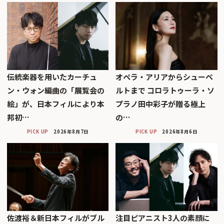
伝統楽器を用いたカーチュ
オペラ・アリアからシューベ
ン・ウォン編曲の「展覧会の
ルトまで コロラトゥーラ・ソ
絵」が、日本フィルにより本
プラノ田中彩子が贈る極上
邦初…
の…
PICK UP
2026年8月7日
PICK UP
2026年8月6日
佐渡裕＆新日本フィルがブル
注目ピアニスト3人の素顔に