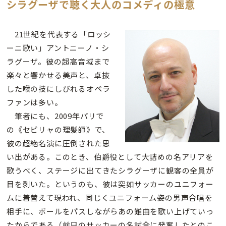
シラグーザで聴く大人のコメディの極意
21世紀を代表する「ロッシ
ーニ歌い」アントニーノ・シ
ラグーザ。彼の超高音域まで
楽々と響かせる美声と、卓抜
した喉の技にしびれるオペラ
ファンは多い。
筆者にも、2009年パリで
の《セビリャの理髪師》で、
彼の超絶名演に圧倒された思
い出がある。このとき、伯爵役として大詰めの名アリアを
歌うべく、ステージに出てきたシラグーザに観客の全員が
目を剥いた。というのも、彼は突如サッカーのユニフォー
ムに着替えて現われ、同じくユニフォーム姿の男声合唱を
相手に、ボールをパスしながらあの難曲を歌い上げていっ
たからである（前日のサッカーの名試合に発奮したとのこ