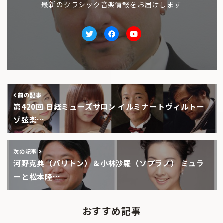
最新のクラシック音楽情報をお届けします
Twitter
facebook
Youtube
前の記事
第420回 日経ミューズサロン イルミナートヴィルトー
ゾ弦楽…
次の記事
河野克典（バリトン）＆小林沙羅（ソプラノ） ミュラ
ーと松本隆…
おすすめ記事