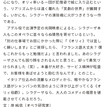
心になり、オリィ率いる一団が尼僧姿で城に入り込むとい
う、リアリズムからは遠く離れた「笑劇の世界」が展開す
る。いかにも、シラグーザの演技魂に火がつきそうな一作
である。
アデル役で出演予定の光岡暁恵によると、シラグーザ本
人もこのオペラに並々ならぬ情熱を寄せているという。
「別の仕事場でお目にかかった際に『《オリィ》では宜し
く願いします』とご挨拶したら、『フランス語大丈夫？ 僕
もこれからもっと勉強だよ』と言われました。あのシラグ
ーザさんでも困り顔をされるんだと思うと、却って勇気づ
けられました（笑）。本番が大好き、サービス精神が旺盛
で、お客様を喜ばせようと励む方なんです」とのこと。
イタリア仕込みの流麗なメロディから、軽やかなフラン
ス語がシャンパンの気泡のように浮かび上がってくる《オ
リィ伯爵》。シラグーザなら、大人のコメディの極意を堪
能させてくれるだろう。
文：岸 純信（オペラ研究家）