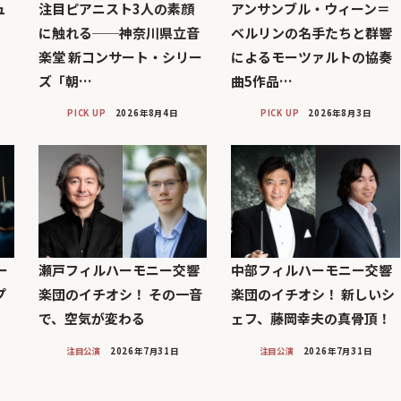
ュ
注目ピアニスト3人の素顔
アンサンブル・ウィーン＝
に触れる──神奈川県立音
ベルリンの名手たちと群響
楽堂 新コンサート・シリー
によるモーツァルトの協奏
ズ「朝…
曲5作品…
PICK UP
2026年8月4日
PICK UP
2026年8月3日
ー
瀬戸フィルハーモニー交響
中部フィルハーモニー交響
プ
楽団のイチオシ！ その一音
楽団のイチオシ！ 新しいシ
で、空気が変わる
ェフ、藤岡幸夫の真骨頂！
注目公演
2026年7月31日
注目公演
2026年7月31日