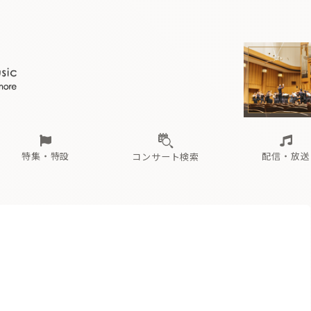
ール
（毎月更新）
東
電子版（無料・月刊）
トピックス
関西
フェスタサマーミューザKAWASAKI 2026
北海道・東北
注目公演
配布場所
インタビュー
中部
定期購読
中国・四国
CD新譜
N響＆東響 《7つ
九州・沖縄
書籍近刊
ロが推す！間違いないオーケストラコンサート
過去の特集
の先と
ブ配信スケジュール
さ
オーケストラの楽屋から
た
な
有料ライブ配信スケジュール
は
ま
や
海の向こうの音楽家
ら
わ
Aからの
載
特集・特設
配信・放送
コンサート検索
ール
（毎月更新）
東
電子版（無料・月刊）
トピックス
関西
フェスタサマーミューザKAWASAKI 2026
北海道・東北
注目公演
配布場所
インタビュー
中部
定期購読
中国・四国
CD新譜
N響＆東響 《7つ
九州・沖縄
書籍近刊
ロが推す！間違いないオーケストラコンサート
過去の特集
の先と
ブ配信スケジュール
さ
オーケストラの楽屋から
た
な
有料ライブ配信スケジュール
は
ま
や
海の向こうの音楽家
ら
わ
Aからの
載