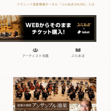
クラシック音楽情報ポータル「ぶらあぼONLINE」とは
の封印の書》
海外公演
FROM編集部
眺望
ぶらあぼブラス！
フォルテピアノ・オデッセイ
アーティスト名鑑
ぶらあぼ
の封印の書》
海外公演
FROM編集部
眺望
ぶらあぼブラス！
フォルテピアノ・オデッセイ