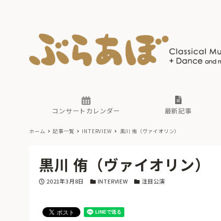
ニュース
ヤマハホ
番組一覧
東京・関
ぶらあぼ
現場のプ
古楽とそ
無料ライ
あ
か
過去の連
コンサートカレンダー
最新記事
ホーム
記事一覧
INTERVIEW
黒川 侑（ヴァイオリン）
ニュース
ヤマハホ
番組一覧
東京・関
ぶらあぼ
黒川 侑（ヴァイオリン）
現場のプ
古楽とそ
無料ライ
あ
か
投稿日
カテゴリー
カテゴリー
2021年3月8日
INTERVIEW
注目公演
過去の連