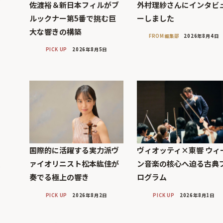
佐渡裕＆新日本フィルがブ
外村理紗さんにインタビ
ルックナー第5番で挑む巨
ーしました
大な響きの構築
FROM編集部
2026年8月4日
PICK UP
2026年8月5日
国際的に活躍する実力派ヴ
ヴィオッティ×東響 ウィ
ァイオリニスト松本紘佳が
ン音楽の核心へ迫る古典
奏でる極上の響き
ログラム
PICK UP
2026年8月2日
PICK UP
2026年8月1日