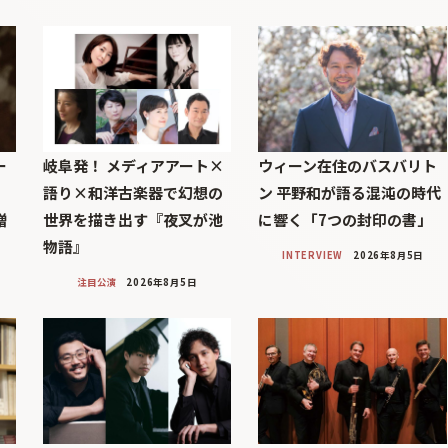
ー
岐阜発！ メディアアート×
ウィーン在住のバスバリト
語り×和洋古楽器で幻想の
ン 平野和が語る混沌の時代
贈
世界を描き出す『夜叉が池
に響く「7つの封印の書」
物語』
INTERVIEW
2026年8月5日
注目公演
2026年8月5日