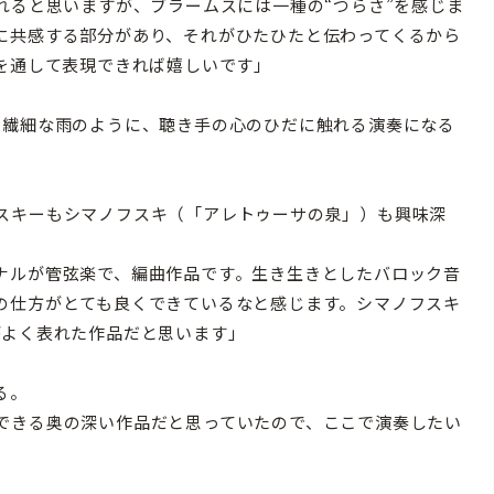
れると思いますが、ブラームスには一種の“つらさ”を感じま
に共感する部分があり、それがひたひたと伝わってくるから
を通して表現できれば嬉しいです」
る繊細な雨のように、聴き手の心のひだに触れる演奏になる
スキーもシマノフスキ（「アレトゥーサの泉」）も興味深
ナルが管弦楽で、編曲作品です。生き生きとしたバロック音
の仕方がとても良くできているなと感じます。シマノフスキ
がよく表れた作品だと思います」
る。
できる奥の深い作品だと思っていたので、ここで演奏したい