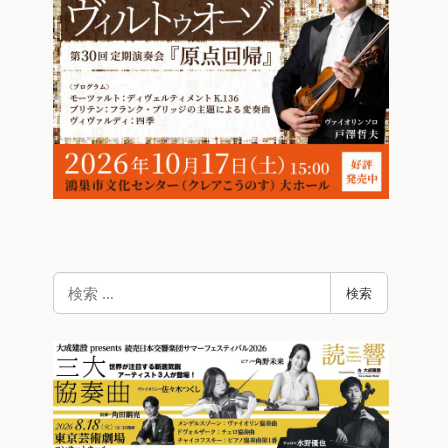
検
検索
索