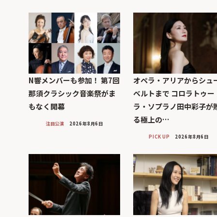
N響メンバーも参加！ 第7回
オペラ・アリアからシュ
那須クラシック音楽祭がま
ベルトまで コロラトゥー
もなく開幕
ラ・ソプラノ田中彩子が
る極上の…
注目公演
2026年8月6日
PICK UP
2026年8月6日