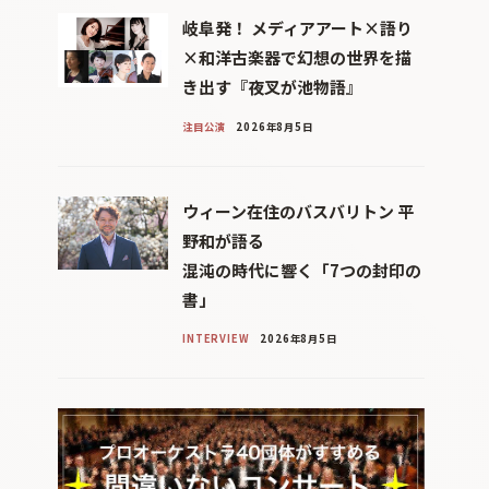
岐阜発！ メディアアート×語り
×和洋古楽器で幻想の世界を描
き出す『夜叉が池物語』
注目公演
2026年8月5日
ウィーン在住のバスバリトン 平
野和が語る
混沌の時代に響く「7つの封印の
書」
INTERVIEW
2026年8月5日