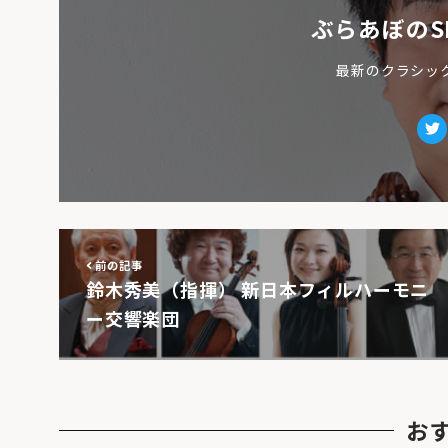
ぶらあぼのS
最新のクラシッ
Tw
前の記事
鈴木秀美（指揮） 新日本フィルハーモニ
ー交響楽団
お