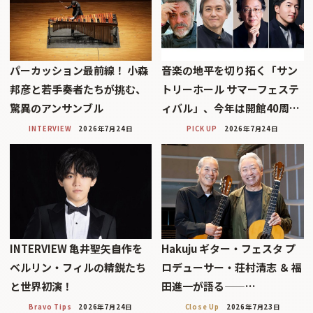
パーカッション最前線！ 小森
音楽の地平を切り拓く「サン
邦彦と若手奏者たちが挑む、
トリーホール サマーフェステ
驚異のアンサンブル
ィバル」、今年は開館40周…
INTERVIEW
2026年7月24日
PICK UP
2026年7月24日
INTERVIEW 亀井聖矢――自作を
Hakuju ギター・フェスタ プ
ベルリン・フィルの精鋭たち
ロデューサー・荘村清志 ＆ 福
と世界初演！
田進一が語る——…
Bravo Tips
2026年7月24日
Close Up
2026年7月23日