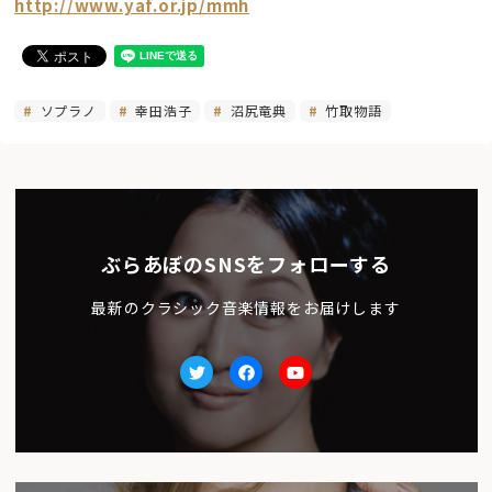
http://www.yaf.or.jp/mmh
ソプラノ
幸田浩子
沼尻竜典
竹取物語
ぶらあぼのSNSをフォローする
最新のクラシック音楽情報をお届けします
Twitter
facebook
Youtube