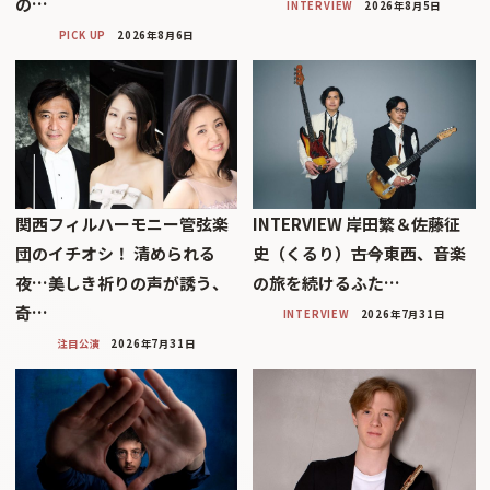
の…
INTERVIEW
2026年8月5日
PICK UP
2026年8月6日
関西フィルハーモニー管弦楽
INTERVIEW 岸田繁＆佐藤征
団のイチオシ！ 清められる
史（くるり）――古今東西、音楽
夜…美しき祈りの声が誘う、
の旅を続けるふた…
奇…
INTERVIEW
2026年7月31日
注目公演
2026年7月31日