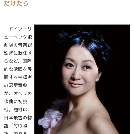
だけたら
ドイツ・リ
ューベック歌
劇場の音楽総
監督に就任す
るなど、国際
的な活躍を展
開する指揮者
の沼尻竜典
が、オペラの
作曲に初挑
戦。題材は、
日本最古の物
語「竹取物
語」である。