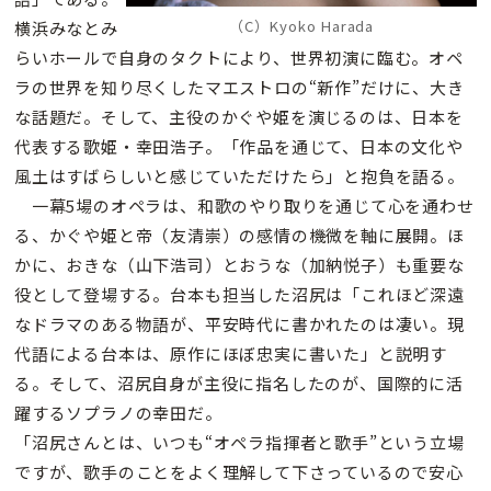
（C）Kyoko Harada
横浜みなとみ
らいホールで自身のタクトにより、世界初演に臨む。オペ
ラの世界を知り尽くしたマエストロの“新作”だけに、大き
な話題だ。そして、主役のかぐや姫を演じるのは、日本を
代表する歌姫・幸田浩子。「作品を通じて、日本の文化や
風土はすばらしいと感じていただけたら」と抱負を語る。
一幕5場のオペラは、和歌のやり取りを通じて心を通わせ
る、かぐや姫と帝（友清崇）の感情の機微を軸に展開。ほ
かに、おきな（山下浩司）とおうな（加納悦子）も重要な
役として登場する。台本も担当した沼尻は「これほど深遠
なドラマのある物語が、平安時代に書かれたのは凄い。現
代語による台本は、原作にほぼ忠実に書いた」と説明す
る。そして、沼尻自身が主役に指名したのが、国際的に活
躍するソプラノの幸田だ。
「沼尻さんとは、いつも“オペラ指揮者と歌手”という立場
ですが、歌手のことをよく理解して下さっているので安心