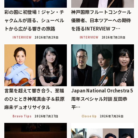
彩の国に初登場！ジャン・チ
神戸国際フルートコンクール
ャクムルが語る、シューベル
優勝者、日本ツアーへの期待
トから広がる響きの旅路
を語るINTERVIEW フ…
INTERVIEW
2026年7月29日
INTERVIEW
2026年7月28日
言葉を超えて響き合う、至福
Japan National Orchestra 5
のひととき神尾真由子＆萩原
周年スペシャル対談 反田恭
麻未デュオリサイタル
平…
Bravo Tips
2026年7月27日
Close Up
2026年7月26日