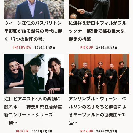
ウィーン在住のバスバリトン
佐渡裕＆新日本フィルがブル
平野和が語る混沌の時代に響
ックナー第5番で挑む巨大な
く「7つの封印の書」
響きの構築
INTERVIEW
2026年8月5日
PICK UP
2026年8月5日
注目ピアニスト3人の素顔に
アンサンブル・ウィーン＝ベ
触れる──神奈川県立音楽堂
ルリンの名手たちと群響によ
新コンサート・シリーズ
るモーツァルトの協奏曲5作
「朝…
品…
PICK UP
2026年8月4日
PICK UP
2026年8月3日