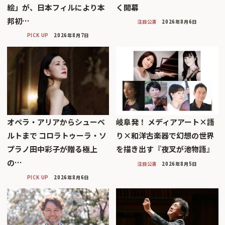
絵」が、日本フィルにより本
く開幕
邦初…
注目公演
2026年8月6日
PICK UP
2026年8月7日
オペラ・アリアからシューベ
岐阜発！ メディアアート×語
ルトまで コロラトゥーラ・ソ
り×和洋古楽器で幻想の世界
プラノ田中彩子が贈る極上
を描き出す『夜叉が池物語』
の…
注目公演
2026年8月5日
PICK UP
2026年8月6日