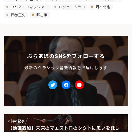
ユリア・フィッシャー
ロジェ・ムラロ
岡本侑也
西巻正史
郷古廉
ぶらあぼのSNSをフォローする
最新のクラシック音楽情報をお届けします
Twitter
facebook
Youtube
前の記事
【動画追加】未来のマエストロのタクトに思いを託し