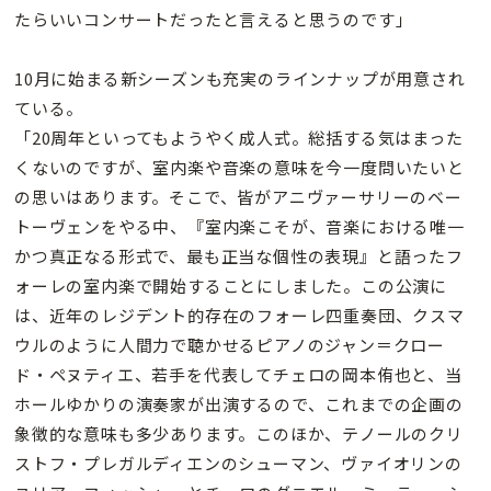
たらいいコンサートだったと言えると思うのです」
10月に始まる新シーズンも充実のラインナップが用意され
ている。
「20周年といってもようやく成人式。総括する気はまった
くないのですが、室内楽や音楽の意味を今一度問いたいと
の思いはあります。そこで、皆がアニヴァーサリーのベー
トーヴェンをやる中、『室内楽こそが、音楽における唯一
かつ真正なる形式で、最も正当な個性の表現』と語ったフ
ォーレの室内楽で開始することにしました。この公演に
は、近年のレジデント的存在のフォーレ四重奏団、クスマ
ウルのように人間力で聴かせるピアノのジャン＝クロー
ド・ペヌティエ、若手を代表してチェロの岡本侑也と、当
ホールゆかりの演奏家が出演するので、これまでの企画の
象徴的な意味も多少あります。このほか、テノールのクリ
ストフ・プレガルディエンのシューマン、ヴァイオリンの