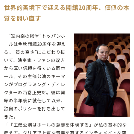
世界的苦境下で迎える開館20周年、価値の本
質を問い直す
“室内楽の殿堂”トッパンホ
ールは今秋開館20周年を迎え
る。“質の高さ”にこだわり抜
いて、演奏家・ファンの双方
から厚い信頼を得ている同ホ
ール。その主催公演のキーマ
ンがプログラミング・ディレ
クターの西巻正史だ。彼は開
館の半年後に就任して以来、
独自のポリシーを打ち出して
きた。
「『主催公演はホールの意志を体現する』が私の基本的な
考え方。クリアで上質な音響を有するインティメイトな空