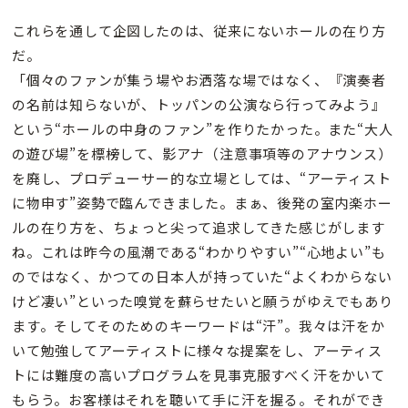
これらを通して企図したのは、従来にないホールの在り方
だ。
「個々のファンが集う場やお洒落な場ではなく、『演奏者
の名前は知らないが、トッパンの公演なら行ってみよう』
という“ホールの中身のファン”を作りたかった。また“大人
の遊び場”を標榜して、影アナ（注意事項等のアナウンス）
を廃し、プロデューサー的な立場としては、“アーティスト
に物申す”姿勢で臨んできました。まぁ、後発の室内楽ホー
ルの在り方を、ちょっと尖って追求してきた感じがします
ね。これは昨今の風潮である“わかりやすい”“心地よい”も
のではなく、かつての日本人が持っていた“よくわからない
けど凄い”といった嗅覚を蘇らせたいと願うがゆえでもあり
ます。そしてそのためのキーワードは“汗”。我々は汗をか
いて勉強してアーティストに様々な提案をし、アーティス
トには難度の高いプログラムを見事克服すべく汗をかいて
もらう。お客様はそれを聴いて手に汗を握る。それができ