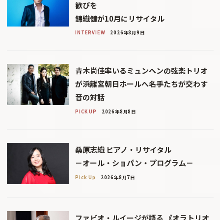
歓びを
錦織健が10月にリサイタル
INTERVIEW
2026年8月9日
青木尚佳率いるミュンヘンの弦楽トリオ
が浜離宮朝日ホールへ――名手たちが交わす
音の対話
PICK UP
2026年8月8日
桑原志織 ピアノ・リサイタル
－オール・ショパン・プログラム－
Pick Up
2026年8月7日
ファビオ・ルイージが語る 《オラトリオ