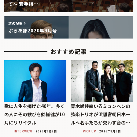
て〜 若手指…
次の記事
ぶらあぼ2020年9月号
おすすめ記事
歌に人生を捧げた40年、多く
青木尚佳率いるミュンヘンの
の人にその歓びを錦織健が10
弦楽トリオが浜離宮朝日ホー
月にリサイタル
ルへ――名手たちが交わす音の…
INTERVIEW
2026年8月9日
PICK UP
2026年8月8日