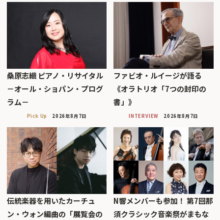
桑原志織 ピアノ・リサイタル
ファビオ・ルイージが語る
－オール・ショパン・プログ
《オラトリオ「7つの封印の
ラム－
書」》
Pick Up
2026年8月7日
INTERVIEW
2026年8月7日
伝統楽器を用いたカーチュ
N響メンバーも参加！ 第7回那
ン・ウォン編曲の「展覧会の
須クラシック音楽祭がまもな