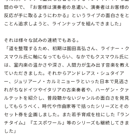
間の中で、『お客様は演奏者の息遣い、演奏者はお客様の
反応が手に取るようにわかる』というライブの面白さをと
ことん追求しようと、ラインナップを組んできました」
それは様々な試みの連続でもある。
「道を整理するため、初期は園田高弘さん、ライナー・ク
スマウル氏に軸になってもらい、なかでもクスマウル氏に
は、室内楽の温かさや深さ、人間力が生み出す音楽を教え
ていただきました。それからアンドレアス・シュタイア
ー、ジュリアーノ・カルミニョーラといった日本で見逃さ
れがちなドイツやイタリアの古楽奏者や、ハーゲン・クァ
ルテットを紹介し、普段聴かないジャンルの面白さを発見
してもらうべく、時代や作曲家等で括ったシリーズとその
セット券を企画しました。また若手育成を柱にした『ラン
チタイム』『エスポワール』等のシリーズも継続してきま
した」