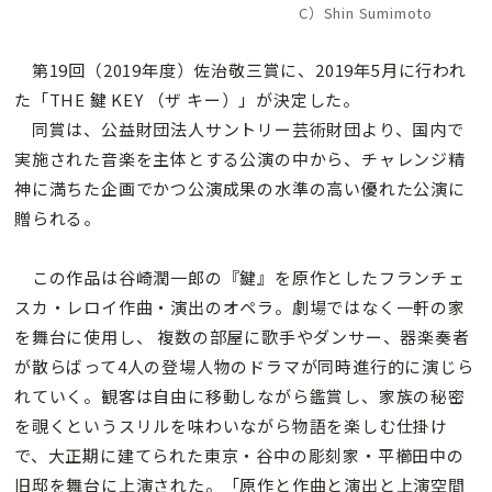
C）Shin Sumimoto
第19回（2019年度）佐治敬三賞に、2019年5月に行われ
た「THE 鍵 KEY （ザ キー）」が決定した。
同賞は、公益財団法人サントリー芸術財団より、国内で
実施された音楽を主体とする公演の中から、チャレンジ精
神に満ちた企画でかつ公演成果の水準の高い優れた公演に
贈られる。
この作品は谷崎潤一郎の『鍵』を原作としたフランチェ
スカ・レロイ作曲・演出のオペラ。劇場ではなく一軒の家
を舞台に使用し、 複数の部屋に歌手やダンサー、器楽奏者
が散らばって4人の登場人物のドラマが同時進行的に演じら
れていく。観客は自由に移動しながら鑑賞し、家族の秘密
を覗くというスリルを味わいながら物語を楽しむ仕掛け
で、大正期に建てられた東京・谷中の彫刻家・平櫛田中の
旧邸を舞台に上演された。「原作と作曲と演出と上演空間