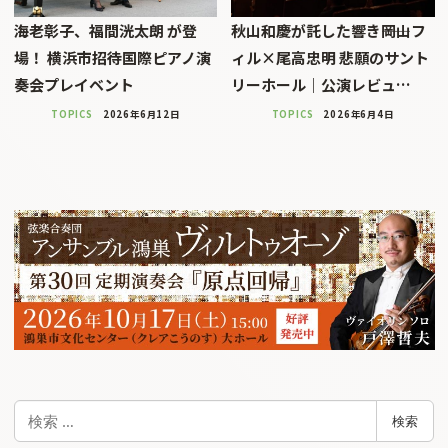
海老彰子、福間洸太朗 が登
秋山和慶が託した響き――岡山フ
場！ 横浜市招待国際ピアノ演
ィル×尾高忠明 悲願のサント
奏会プレイベント
リーホール｜公演レビュ…
TOPICS
2026年6月12日
TOPICS
2026年6月4日
検
検索
索