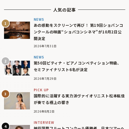
人気の記事
NEWS
あの感動をスクリーンで再び！ 第19回ショパンコ
ンクールの映画“ショパコンシネマ”が10月2日公
開決定
2026年7月31日
NEWS
第50回ピティナ・ピアノコンペティション特級、
セミファイナリスト6名が決定
2026年7月29日
PICK UP
国際的に活躍する実力派ヴァイオリニスト松本紘佳
が奏でる極上の響き
2026年8月2日
INTERVIEW
神戸国際フルートコンクール優勝者、日本ツアーへ