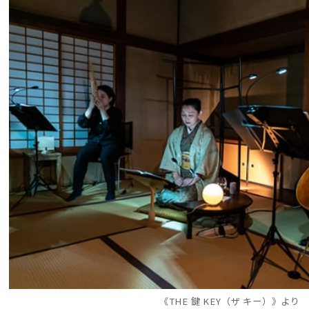
《THE 鍵 KEY（ザ キー）》より