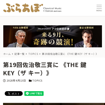
MENU
ホーム
記事一覧
TOPICS
第19回佐治敬三賞に 《THE 鍵 KEY（ザ キー）》
第19回佐治敬三賞に 《THE 鍵
KEY（ザ キー）》
投稿日
カテゴリー
2020年4月13日
TOPICS