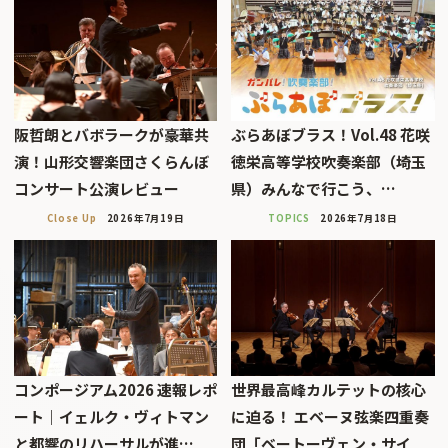
阪哲朗とバボラークが豪華共
ぶらあぼブラス！Vol.48 花咲
演！山形交響楽団さくらんぼ
徳栄高等学校吹奏楽部（埼玉
コンサート公演レビュー
県）みんなで行こう、…
Close Up
2026年7月19日
TOPICS
2026年7月18日
コンポージアム2026 速報レポ
世界最高峰カルテットの核心
ート｜イェルク・ヴィトマン
に迫る！ エベーヌ弦楽四重奏
と都響のリハーサルが進…
団「ベートーヴェン・サイ