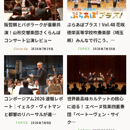
阪哲朗とバボラークが豪華共
ぶらあぼブラス！Vol.48 花咲
演！山形交響楽団さくらんぼ
徳栄高等学校吹奏楽部（埼玉
コンサート公演レビュー
県）みんなで行こう、…
Close Up
2026年7月19日
TOPICS
2026年7月18日
コンポージアム2026 速報レポ
世界最高峰カルテットの核心
ート｜イェルク・ヴィトマン
に迫る！ エベーヌ弦楽四重奏
と都響のリハーサルが進…
団「ベートーヴェン・サイ
ク…
TOPICS
2026年7月8日