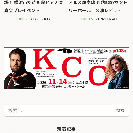
場！ 横浜市招待国際ピアノ演
ィル×尾高忠明 悲願のサント
奏会プレイベント
リーホール｜公演レビュ…
TOPICS
2026年6月12日
TOPICS
2026年6月4日
検
検索
索
新着記事