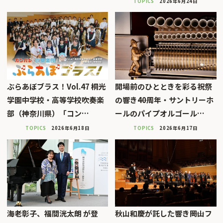
TOPICS
2026年6月24日
ぶらあぼブラス！Vol.47 桐光
開場前のひとときを彩る祝祭
学園中学校・高等学校吹奏楽
の響き――40周年・サントリーホ
部（神奈川県）「コン…
ールのパイプオルゴール…
TOPICS
2026年6月18日
TOPICS
2026年6月17日
海老彰子、福間洸太朗 が登
秋山和慶が託した響き――岡山フ