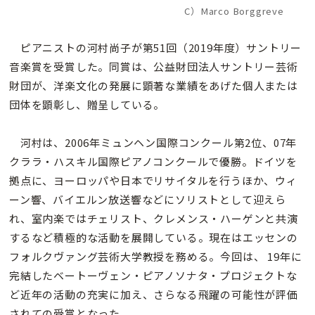
C）Marco Borggreve
ピアニストの河村尚子が第51回（2019年度）サントリー
音楽賞を受賞した。同賞は、公益財団法人サントリー芸術
財団が、洋楽文化の発展に顕著な業績をあげた個人または
団体を顕彰し、贈呈している。
河村は、2006年ミュンヘン国際コンクール第2位、07年
クララ・ハスキル国際ピアノコンクールで優勝。ドイツを
拠点に、ヨーロッパや日本でリサイタルを行うほか、ウィ
ーン響、バイエルン放送響などにソリストとして迎えら
れ、室内楽ではチェリスト、クレメンス・ハーゲンと共演
するなど積極的な活動を展開している。現在はエッセンの
フォルクヴァング芸術大学教授を務める。今回は、 19年に
完結したベートーヴェン・ピアノソナタ・プロジェクトな
ど近年の活動の充実に加え、さらなる飛躍の可能性が評価
されての受賞となった。