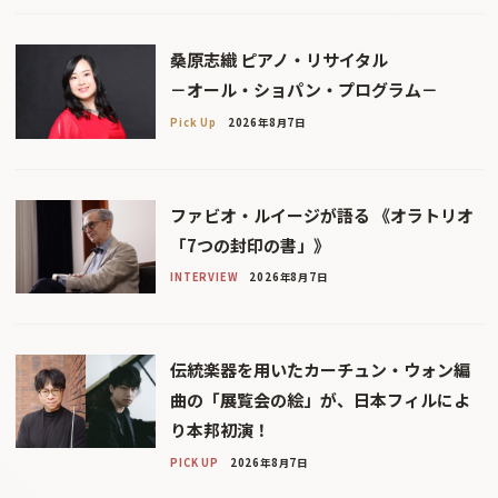
桑原志織 ピアノ・リサイタル
－オール・ショパン・プログラム－
Pick Up
2026年8月7日
ファビオ・ルイージが語る 《オラトリオ
「7つの封印の書」》
INTERVIEW
2026年8月7日
伝統楽器を用いたカーチュン・ウォン編
曲の「展覧会の絵」が、日本フィルによ
り本邦初演！
PICK UP
2026年8月7日