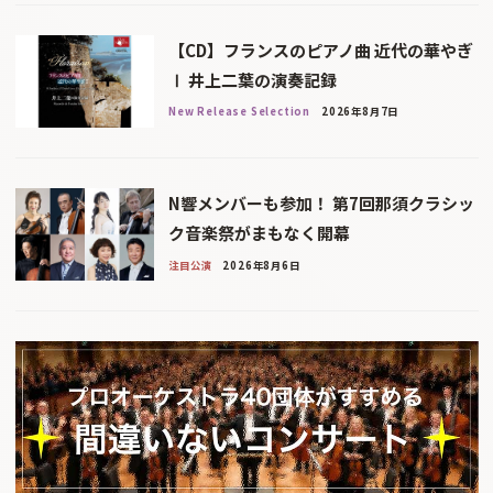
【CD】フランスのピアノ曲 近代の華やぎ
Ⅰ 井上二葉の演奏記録
New Release Selection
2026年8月7日
N響メンバーも参加！ 第7回那須クラシッ
ク音楽祭がまもなく開幕
注目公演
2026年8月6日