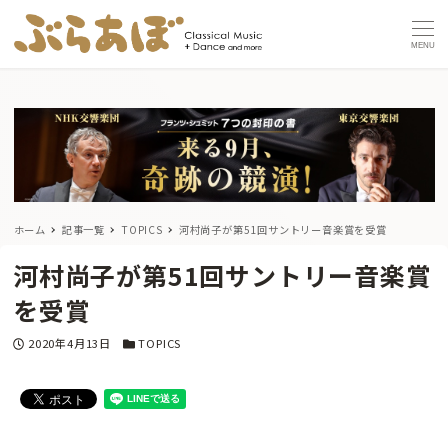
MENU
ホーム
記事一覧
TOPICS
河村尚子が第51回サントリー音楽賞を受賞
河村尚子が第51回サントリー音楽賞
を受賞
投稿日
カテゴリー
2020年4月13日
TOPICS