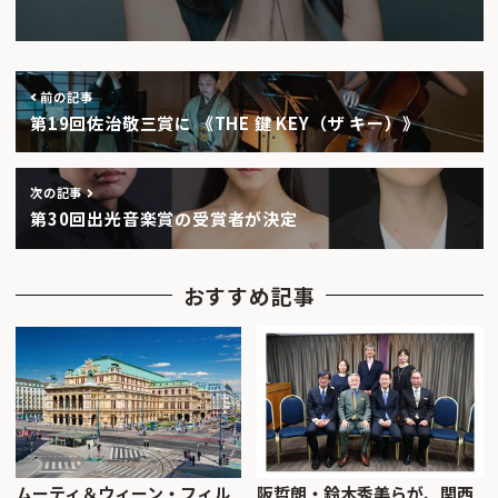
前の記事
第19回佐治敬三賞に 《THE 鍵 KEY（ザ キー）》
次の記事
第30回出光音楽賞の受賞者が決定
おすすめ記事
ムーティ＆ウィーン・フィル
阪哲朗・鈴木秀美らが、関西