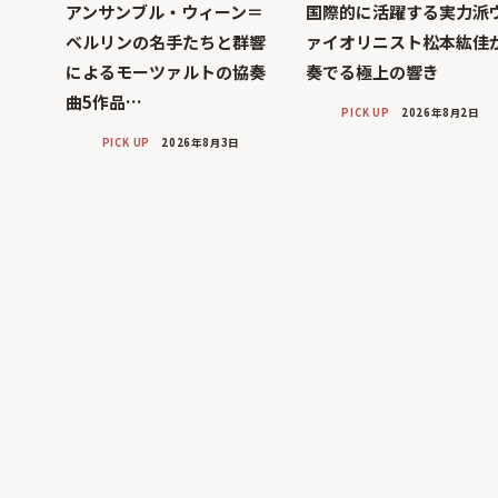
アンサンブル・ウィーン＝
国際的に活躍する実力派
ベルリンの名手たちと群響
ァイオリニスト松本紘佳
によるモーツァルトの協奏
奏でる極上の響き
曲5作品…
PICK UP
2026年8月2日
PICK UP
2026年8月3日