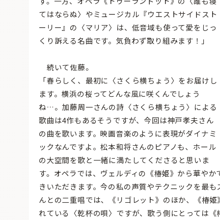
す。一方、オペラ《トゥーランドット》の〈誰も寝
てはならぬ〉やミュージカル『ウエストサイドスト
ーリー』の〈マリア〉は、低音域も使って愛をじっ
くり訴える名曲です。気負わず取り組みます！」
続いて佐藤。
「春らしく、最初に〈さくら横ちょう〉をお届けし
ます。横浜の桜ってどんな風に咲くんでしょう
ね…。加藤周一さんの詩〈さくら横ちょう〉による
歌曲は4作もあるそうですが、今回は神戸孝夫さん
の曲を歌います。映画音楽のように表現がダイナミ
ックなんですよ。松本和将さんのピアノも、ホール
の大空間を歌と一緒に満たしてくださると思いま
す。オペラでは、ヴェルディの《椿姫》から華やか
きいただきます。今の私の声質やテクニックを最も
んとの二重唱では、《リゴレット》のほか、《椿姫
れている〈乾杯の唄〉ですが、歌う側にとっては《