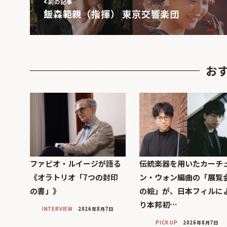
前の記事
飯森範親（指揮） 東京交響楽団
お
ファビオ・ルイージが語る
伝統楽器を用いたカーチ
《オラトリオ「7つの封印
ン・ウォン編曲の「展覧
の書」》
の絵」が、日本フィルに
り本邦初…
INTERVIEW
2026年8月7日
PICK UP
2026年8月7日