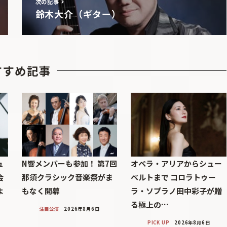
次の記事
鈴木大介（ギター）
すすめ記事
ュ
N響メンバーも参加！ 第7回
オペラ・アリアからシュー
会
那須クラシック音楽祭がま
ベルトまで コロラトゥー
よ
もなく開幕
ラ・ソプラノ田中彩子が贈
る極上の…
注目公演
2026年8月6日
PICK UP
2026年8月6日