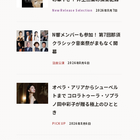
New Release Selection
2026年8月7日
N響メンバーも参加！ 第7回那須
クラシック音楽祭がまもなく開
幕
注目公演
2026年8月6日
オペラ・アリアからシューベル
トまで コロラトゥーラ・ソプラ
ノ田中彩子が贈る極上のひとと
き
PICK UP
2026年8月6日