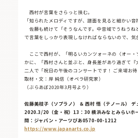
西村が言葉をさらっと挟む。
「知られたメロディですが、譜面を見ると細かい音
佐藤も続けて「そうなんです。中音域でうねうね
で言葉をしっかり表現しなければならないので、気
ここで西村が、「明るいカンツォーネの〈オー・
かに、「西村さんと並ぶと、身長差があり過ぎて『
二人で「祝日の午後のコンサートです！ ご来場お
取材・文：岸 純信（オペラ研究家）
（ぶらあぼ2020年3月号より）
佐藤美枝子（ソプラノ） ＆ 西村 悟（テノール） 
2020.3/20（金・祝）13：30 横浜みなとみらいホ
問：ジャパン・アーツぴあ0570-00-1212
https://www.japanarts.co.jp