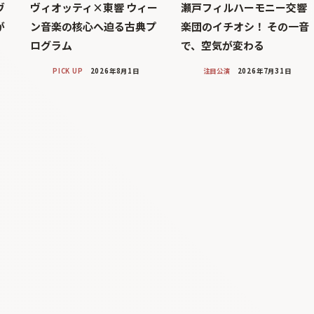
ヴ
ヴィオッティ×東響 ウィー
瀬戸フィルハーモニー交響
が
ン音楽の核心へ迫る古典プ
楽団のイチオシ！ その一音
ログラム
で、空気が変わる
PICK UP
2026年8月1日
注目公演
2026年7月31日