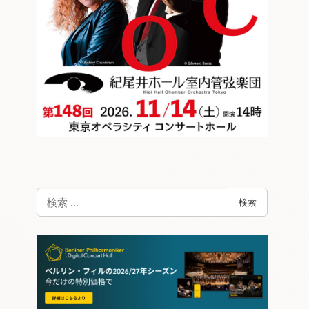
検
検索
索