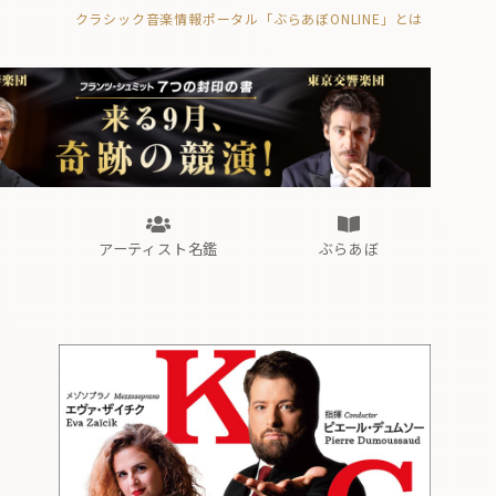
クラシック音楽情報ポータル「ぶらあぼONLINE」とは
の封印の書》
海外公演
FROM編集部
眺望
ぶらあぼブラス！
フォルテピアノ・オデッセイ
アーティスト名鑑
ぶらあぼ
の封印の書》
海外公演
FROM編集部
眺望
ぶらあぼブラス！
フォルテピアノ・オデッセイ