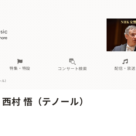
ール
（毎月更新）
東
電子版（無料・月刊）
トピックス
関西
フェスタサマーミューザKAWASAKI 2026
北海道・東北
注目公演
配布場所
インタビュー
中部
定期購読
中国・四国
CD新譜
N響＆東響 《7つ
九州・沖縄
書籍近刊
ロが推す！間違いないオーケストラコンサート
過去の特集
の先と
ブ配信スケジュール
さ
オーケストラの楽屋から
た
な
有料ライブ配信スケジュール
は
ま
や
海の向こうの音楽家
ら
わ
Aからの
載
特集・特設
配信・放送
コンサート検索
ール）
ール
（毎月更新）
東
電子版（無料・月刊）
トピックス
関西
フェスタサマーミューザKAWASAKI 2026
北海道・東北
注目公演
配布場所
インタビュー
中部
定期購読
中国・四国
CD新譜
N響＆東響 《7つ
九州・沖縄
書籍近刊
 西村 悟（テノール）
ロが推す！間違いないオーケストラコンサート
過去の特集
の先と
ブ配信スケジュール
さ
オーケストラの楽屋から
た
な
有料ライブ配信スケジュール
は
ま
や
海の向こうの音楽家
ら
わ
Aからの
載