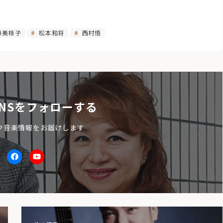
藤美枝子
松本和将
西村悟
NSをフォローする
ク音楽情報をお届けします
itter
facebook
Youtube