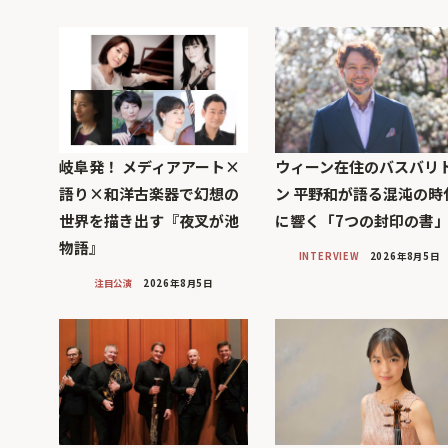
岐阜発！ メディアアート×
ウィーン在住のバスバリ
語り×和洋古楽器で幻想の
ン 平野和が語る混沌の時
世界を描き出す『夜叉が池
に響く「7つの封印の書
物語』
INTERVIEW
2026年8月5日
注目公演
2026年8月5日