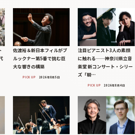
ト
佐渡裕＆新日本フィルがブ
注目ピアニスト3人の素顔
代
ルックナー第5番で挑む巨
に触れる──神奈川県立音
」
大な響きの構築
楽堂 新コンサート・シリー
ズ「朝…
PICK UP
2026年8月5日
PICK UP
2026年8月4日