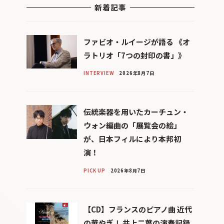
新着記事
ファビオ・ルイージが語る 《オ
ラトリオ「7つの封印の書」》
INTERVIEW
2026年8月7日
伝統楽器を用いたカーチュン・
ウォン編曲の「展覧会の絵」
が、日本フィルにより本邦初
演！
PICK UP
2026年8月7日
【CD】フランスのピアノ曲 近代
の華やぎⅠ 井上二葉の演奏記録