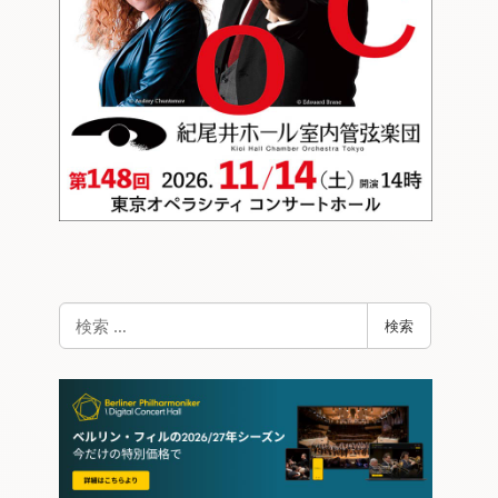
検
検索
索