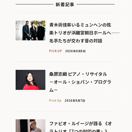
新着記事
青木尚佳率いるミュンヘンの弦
楽トリオが浜離宮朝日ホールへ――
名手たちが交わす音の対話
PICK UP
2026年8月8日
桑原志織 ピアノ・リサイタル
－オール・ショパン・プログラ
ム－
Pick Up
2026年8月7日
ファビオ・ルイージが語る 《オ
ラトリオ「7つの封印の書」》