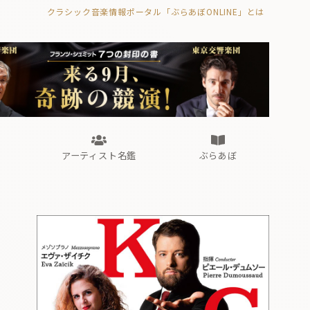
クラシック音楽情報ポータル「ぶらあぼONLINE」とは
の封印の書》
海外公演
FROM編集部
眺望
ぶらあぼブラス！
フォルテピアノ・オデッセイ
アーティスト名鑑
ぶらあぼ
の封印の書》
海外公演
FROM編集部
眺望
ぶらあぼブラス！
フォルテピアノ・オデッセイ