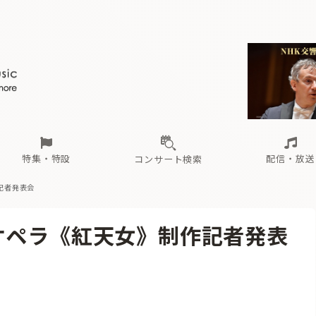
ール
（毎月更新）
東
電子版（無料・月刊）
トピックス
関西
フェスタサマーミューザKAWASAKI 2026
北海道・東北
注目公演
配布場所
インタビュー
中部
定期購読
中国・四国
CD新譜
N響＆東響 《7つ
九州・沖縄
書籍近刊
ロが推す！間違いないオーケストラコンサート
過去の特集
の先と
ブ配信スケジュール
さ
オーケストラの楽屋から
た
な
有料ライブ配信スケジュール
は
ま
や
海の向こうの音楽家
ら
わ
Aからの
載
特集・特設
配信・放送
コンサート検索
記者発表会
ール
（毎月更新）
東
電子版（無料・月刊）
トピックス
関西
フェスタサマーミューザKAWASAKI 2026
北海道・東北
注目公演
配布場所
インタビュー
中部
定期購読
中国・四国
CD新譜
N響＆東響 《7つ
九州・沖縄
書籍近刊
オペラ《紅天女》制作記者発表
ロが推す！間違いないオーケストラコンサート
過去の特集
の先と
ブ配信スケジュール
さ
オーケストラの楽屋から
た
な
有料ライブ配信スケジュール
は
ま
や
海の向こうの音楽家
ら
わ
Aからの
載