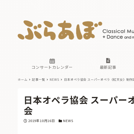
ニュース
ヤマハホ
番組一覧
東京・関
ぶらあぼ
現場のプ
古楽とそ
無料ライ
あ
か
過去の連
コンサートカレンダー
最新記事
ホーム
記事一覧
NEWS
日本オペラ協会 スーパーオペラ《紅天女》制作
ニュース
ヤマハホ
番組一覧
東京・関
ぶらあぼ
日本オペラ協会 スーパー
現場のプ
古楽とそ
無料ライ
あ
か
会
過去の連
投稿日
カテゴリー
2019年10月16日
NEWS