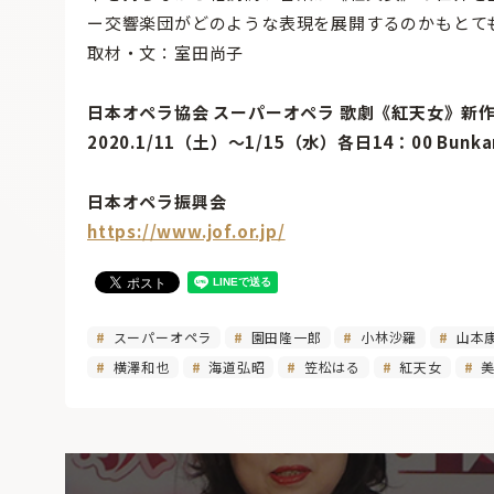
ー交響楽団がどのような表現を展開するのかもとて
取材・文：室田尚子
日本オペラ協会 スーパーオペラ 歌劇《紅天女》新
2020.1/11（土）〜1/15（水）各日14：00 Bun
日本オペラ振興会
https://www.jof.or.jp/
スーパーオペラ
園田隆一郎
小林沙羅
山本
横澤和也
海道弘昭
笠松はる
紅天女
美