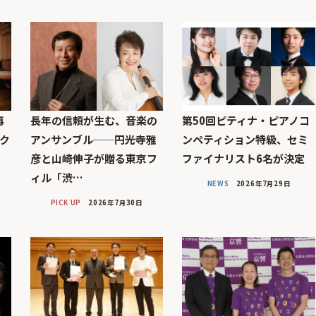
再
長年の信頼が生む、音楽の
第50回ピティナ・ピアノコ
ンク
アンサンブル──円光寺雅
ンペティション特級、セミ
シ
彦と山崎伸子が贈る東京フ
ファイナリスト6名が決定
ィル「渋…
NEWS
2026年7月29日
PICK UP
2026年7月30日