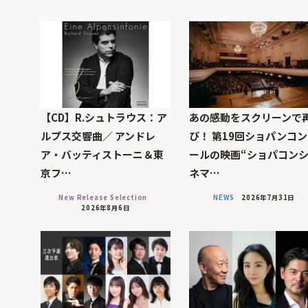
【CD】R.シュトラウス：ア
あの感動をスクリーンで
ルプス交響曲／ アンドレ
び！ 第19回ショパンコ
ア・バッティストーニ＆東
ールの映画“ショパコン
京フ…
ネマ…
New Release Selection
NEWS
2026年7月31日
2026年8月6日