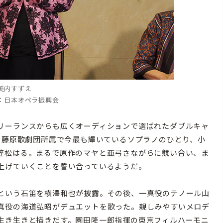
美内すずえ
：日本オペラ振興会
リーランスからも広くオーディションで選ばれたダブルキャ
、藤原歌劇団所属で今最も輝いているソプラノのひとり、小
笠松はる。まるで原作のマヤと亜弓さながらに競い合い、ま
上げていくことを誓い合っているようだ。
という石笛を横澤和也が披露。その後、一真役のテノール山
真役の海道弘昭がデュエットを歌った。親しみやすいメロデ
生き生きと描きだす。園田隆一郎指揮の東京フィルハーモニ