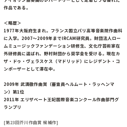
作品である。
＜略歴＞
1977年大阪府生まれ。フランス国立パリ高等音楽院作曲科
に入学。2007〜2009年までIRCAM研究員。財団法人ロー
ムミュージックファンデーション研修生、文化庁芸術家在
外研修員に選ばれ、野村財団から奨学金を受ける。現在カ
ザ・ドゥ・ヴェラスケス（マドリッド）にレジデント・コ
ンポーザーとして滞在中。
2009年 武満徹作曲賞（審査員ヘルムート・ラッヘンマ
ン）第1位
2011年 エリザベート王妃国際音楽コンクール作曲部門グ
ランプリ
[第23回芥川作曲賞 候補作]