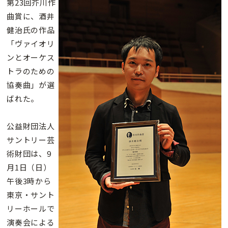
第23回芥川作
曲賞に、酒井
健治氏の作品
「ヴァイオリ
ンとオーケス
トラのための
協奏曲」が選
ばれた。
公益財団法人
サントリー芸
術財団は、9
月1日（日）
午後3時から
東京・サント
リーホールで
演奏会による