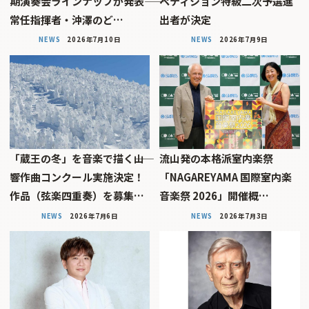
期演奏会ラインナップが発表――
ペティション特級二次予選進
常任指揮者・沖澤のど…
出者が決定
NEWS
2026年7月10日
NEWS
2026年7月9日
「蔵王の冬」を音楽で描く――山
流山発の本格派室内楽祭
響作曲コンクール実施決定！
「NAGAREYAMA 国際室内楽
作品（弦楽四重奏）を募集…
音楽祭 2026」開催概…
NEWS
2026年7月6日
NEWS
2026年7月3日