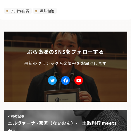
芥川作曲賞
酒井健治
ぶらあぼのSNSをフォローする
最新のクラシック音楽情報をお届けします
Twitter
facebook
Youtube
前の記事
ニルヴァーナ -泥洹（ないおん）- 土取利行 meets
サ…