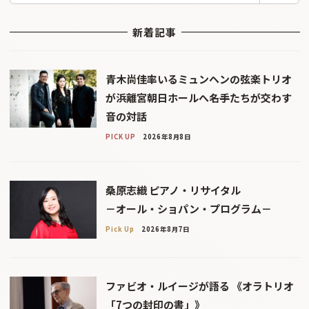
新着記事
青木尚佳率いるミュンヘンの弦楽トリオ
が浜離宮朝日ホールへ――名手たちが交わす
音の対話
PICK UP
2026年8月8日
桑原志織 ピアノ・リサイタル
－オール・ショパン・プログラム－
Pick Up
2026年8月7日
ファビオ・ルイージが語る 《オラトリオ
「7つの封印の書」》