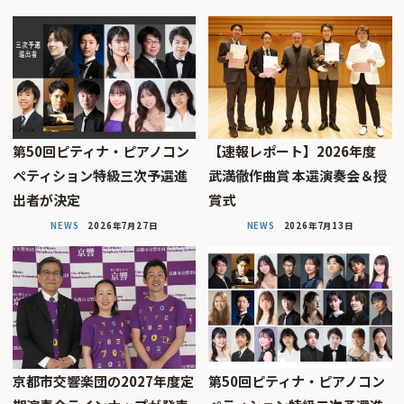
第50回ピティナ・ピアノコン
【速報レポート】2026年度
ペティション特級三次予選進
武満徹作曲賞 本選演奏会＆授
出者が決定
賞式
NEWS
2026年7月27日
NEWS
2026年7月13日
京都市交響楽団の2027年度定
第50回ピティナ・ピアノコン