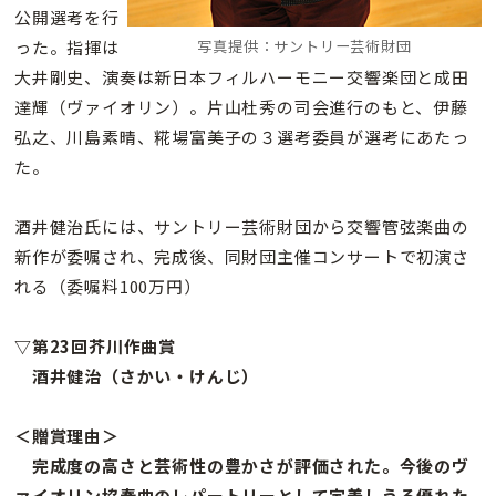
公開選考を行
った。指揮は
写真提供：サントリー芸術財団
大井剛史、演奏は新日本フィルハーモニー交響楽団と成田
達輝（ヴァイオリン）。片山杜秀の司会進行のもと、伊藤
弘之、川島素晴、糀場富美子の３選考委員が選考にあたっ
た。
酒井健治氏には、サントリー芸術財団から交響管弦楽曲の
新作が委嘱され、完成後、同財団主催コンサートで初演さ
れる（委嘱料100万円）
▽第23回芥川作曲賞
酒井健治（さかい・けんじ）
＜贈賞理由＞
完成度の高さと芸術性の豊かさが評価された。今後のヴ
ァイオリン協奏曲のレパートリーとして定着しうる優れた