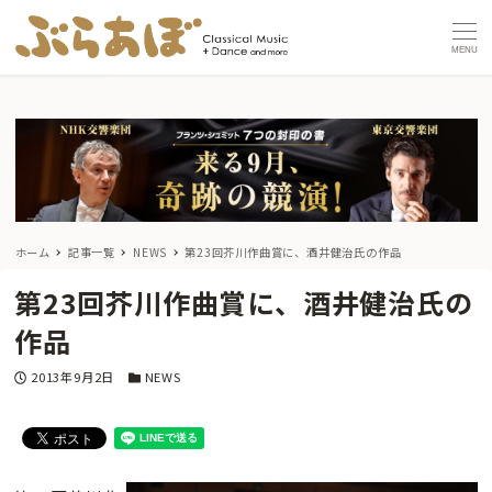
MENU
ホーム
記事一覧
NEWS
第23回芥川作曲賞に、酒井健治氏の作品
第23回芥川作曲賞に、酒井健治氏の
作品
投稿日
カテゴリー
2013年9月2日
NEWS