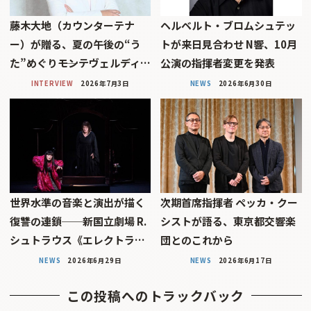
藤木大地（カウンターテナ
ヘルベルト・ブロムシュテッ
ー）が贈る、夏の午後の“う
トが来日見合わせ N響、10月
た”めぐり――モンテヴェルディ…
公演の指揮者変更を発表
INTERVIEW
2026年7月3日
NEWS
2026年6月30日
世界水準の音楽と演出が描く
次期首席指揮者 ペッカ・クー
復讐の連鎖──新国立劇場 R.
シストが語る、東京都交響楽
シュトラウス《エレクトラ…
団とのこれから
NEWS
2026年6月29日
NEWS
2026年6月17日
この投稿へのトラックバック