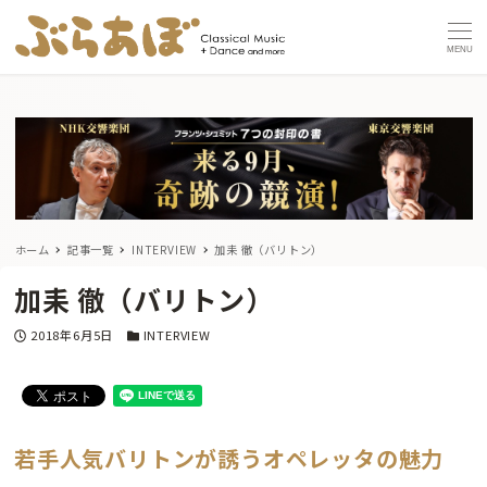
MENU
ホーム
記事一覧
INTERVIEW
加耒 徹（バリトン）
加耒 徹（バリトン）
投稿日
カテゴリー
2018年6月5日
INTERVIEW
若手人気バリトンが誘うオペレッタの魅力