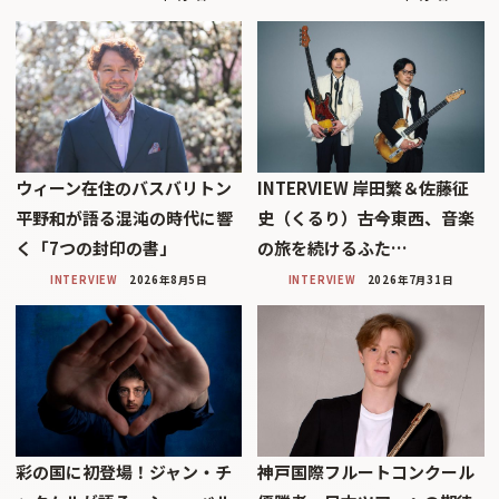
ウィーン在住のバスバリトン
INTERVIEW 岸田繁＆佐藤征
平野和が語る混沌の時代に響
史（くるり）――古今東西、音楽
く「7つの封印の書」
の旅を続けるふた…
INTERVIEW
2026年8月5日
INTERVIEW
2026年7月31日
彩の国に初登場！ジャン・チ
神戸国際フルートコンクール