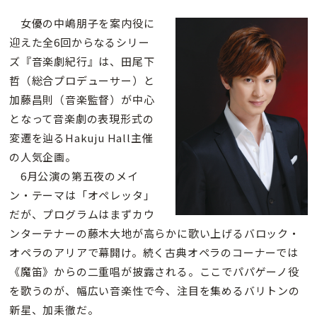
女優の中嶋朋子を案内役に
迎えた全6回からなるシリー
ズ『音楽劇紀行』は、田尾下
哲（総合プロデューサー）と
加藤昌則（音楽監督）が中心
となって音楽劇の表現形式の
変遷を辿るHakuju Hall主催
の人気企画。
6月公演の第五夜のメイ
ン・テーマは「オペレッタ」
だが、プログラムはまずカウ
ンターテナーの藤木大地が高らかに歌い上げるバロック・
オペラのアリアで幕開け。続く古典オペラのコーナーでは
《魔笛》からの二重唱が披露される。ここでパパゲーノ役
を歌うのが、幅広い音楽性で今、注目を集めるバリトンの
新星、加耒徹だ。