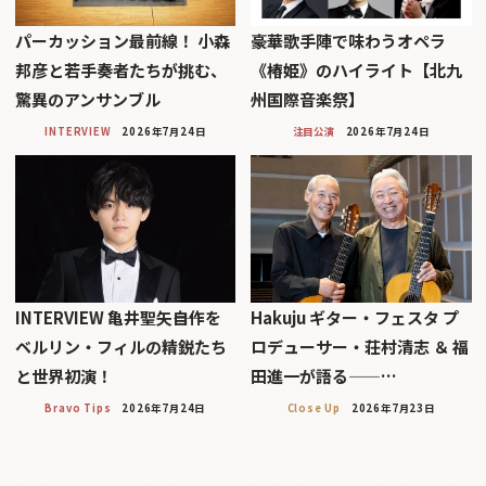
パーカッション最前線！ 小森
豪華歌手陣で味わうオペラ
邦彦と若手奏者たちが挑む、
《椿姫》のハイライト【北九
驚異のアンサンブル
州国際音楽祭】
INTERVIEW
2026年7月24日
注目公演
2026年7月24日
INTERVIEW 亀井聖矢――自作を
Hakuju ギター・フェスタ プ
ベルリン・フィルの精鋭たち
ロデューサー・荘村清志 ＆ 福
と世界初演！
田進一が語る——…
Bravo Tips
2026年7月24日
Close Up
2026年7月23日