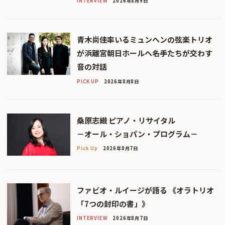
INTERVIEW
2026年8月9日
青木尚佳率いるミュンヘンの弦楽トリオ
が浜離宮朝日ホールへ――名手たちが交わす
音の対話
PICK UP
2026年8月8日
桑原志織 ピアノ・リサイタル
－オール・ショパン・プログラム－
Pick Up
2026年8月7日
ファビオ・ルイージが語る 《オラトリオ
「7つの封印の書」》
INTERVIEW
2026年8月7日