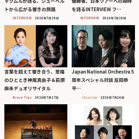
ャクムルが語る、シューベル
優勝者、日本ツアーへの期待
トから広がる響きの旅路
を語るINTERVIEW フ…
INTERVIEW
2026年7月29日
INTERVIEW
2026年7月28日
言葉を超えて響き合う、至福
Japan National Orchestra 5
のひととき神尾真由子＆萩原
周年スペシャル対談 反田恭
麻未デュオリサイタル
平…
Bravo Tips
2026年7月27日
Close Up
2026年7月26日