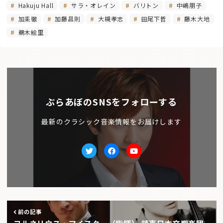
Hakuju Hall
サラ・オレイン
バリトン
中嶋朋子
加耒徹
加藤昌則
大槻孝志
田尾下哲
藤木大地
鵜木絵里
ぶらあぼのSNSをフォローする
最新のクラシック音楽情報をお届けします
Twitter
facebook
Youtube
前の記事