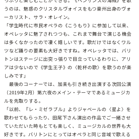
っぷりと楽しむことができる。《ペンザンスの海賊》を歌
うのは、魅惑のクリスタルヴォイスをもつ豪州出身のヴォ
ーカリスト、サラ・オレイン。
「学生時代に市民オペラの《こうもり》に参加して以来、
オペレッタに魅了されつつも、これまで舞台で演じる機会
は多くなかったので凄く嬉しいです。歌だけではなくワル
ツなど踊りの要素も大好きですね。オペレッタでは、バリ
トンはステージに出突っ張りで目立っているわりに、アリ
アは少ないので《学生王子》の〈乾杯の歌〉を歌うのが楽
しみです」
最後のコーナーでは、加耒も引き続き出演する次回公演
（2019年2月）第六夜のメイン・テーマであるミュージカ
ルを先取りする。
「以前、『レ・ミゼラブル』よりジャベールの〈星よ〉を
歌わせてもらったり、田尾下さん演出の作品でご一緒させ
ていただいた時もとても楽しく、ミュージカルの世界も大
好きです。バリトンにとってはオペラと同じ音域で歌える