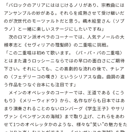
「バロックのアリアにははじけるノリがあり、宗教曲には
アンサンブルの妙がある。それらを成熟させて受け継いだ
のが次世代のモーツァルトだと思う。鵜木絵里さん（ソプ
ラノ）と一緒に楽しいステージにしたいですね」
次のロマン派オペラのコーナーでは、人気テノールの大
槻孝志と《セヴィリアの理髪師》の二重唱に挑戦。
「この二重唱は初めて歌います。〈パ・パ・パの二重唱〉
とはまた違うロッシーニならではの早口の面白さにご期待
下さい。それにしても、この喜劇的な流れの後で、チレア
の〈フェデリーコの嘆き〉というシリアスな曲。曲調の違
う作品をつなぐ台本にも注目です」
メインのオペレッタのコーナーでは、王道である《こう
もり》《メリーウィドウ》から、名作ながらも日本ではあ
まり演奏されることのないロンバーグ《学生王子》やサリ
ヴァン《ペンザンスの海賊》まで取り上げ、これらをあわ
せて1つのオペレッタかのような、様々な“笑い”の魅力をた