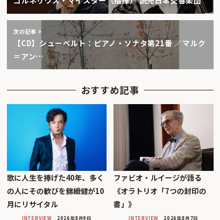
コルネリウス・マイスター（指揮） 読売日本交響楽団
次の記事
【CD】シューベルト：ピアノ・ソナタ第21番 ／マルク
＝アン…
おすすめ記事
歌に人生を捧げた40年、多く
ファビオ・ルイージが語る
の人にその歓びを錦織健が10
《オラトリオ「7つの封印の
月にリサイタル
書」》
INTERVIEW
2026年8月9日
INTERVIEW
2026年8月7日