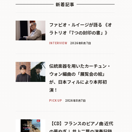
新着記事
ファビオ・ルイージが語る 《オ
ラトリオ「7つの封印の書」》
INTERVIEW
2026年8月7日
伝統楽器を用いたカーチュン・
ウォン編曲の「展覧会の絵」
が、日本フィルにより本邦初
演！
PICK UP
2026年8月7日
【CD】フランスのピアノ曲 近代
の華やぎⅠ 井上二葉の演奏記録