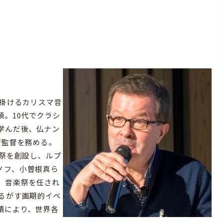
手掛けるカリスマ音
。10代でクラシ
学んだ後、仏ナン
術監督を務める。
楽祭を創設し、ルプ
ノフ、小曽根真ら
、音楽祭を任され
るがす画期的イベ
績により、世界各