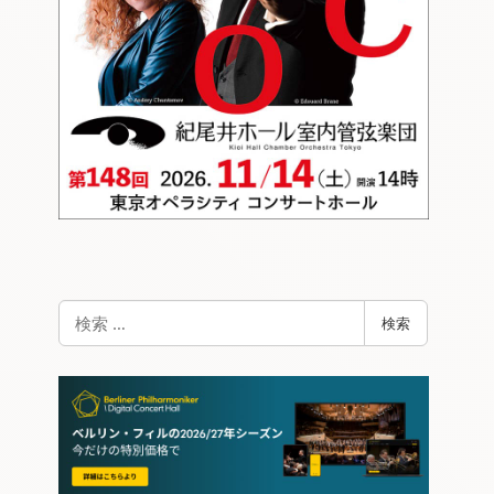
検
検索
索