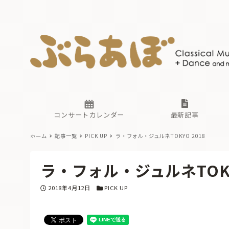
ニュース
ヤマハホ
番組一覧
東京・関
ぶらあぼ
現場のプ
古楽とそ
無料ライ
あ
か
過去の連
コンサートカレンダー
最新記事
ホーム
記事一覧
PICK UP
ラ・フォル・ジュルネTOKYO 2018
ニュース
ヤマハホ
番組一覧
東京・関
ぶらあぼ
ラ・フォル・ジュルネTOKY
現場のプ
古楽とそ
無料ライ
あ
か
投稿日
カテゴリー
2018年4月12日
PICK UP
過去の連