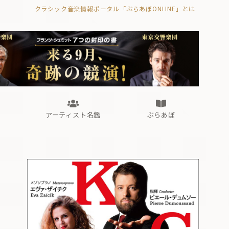
クラシック音楽情報ポータル「ぶらあぼONLINE」とは
の封印の書》
海外公演
FROM編集部
眺望
ぶらあぼブラス！
フォルテピアノ・オデッセイ
アーティスト名鑑
ぶらあぼ
の封印の書》
海外公演
FROM編集部
眺望
ぶらあぼブラス！
フォルテピアノ・オデッセイ