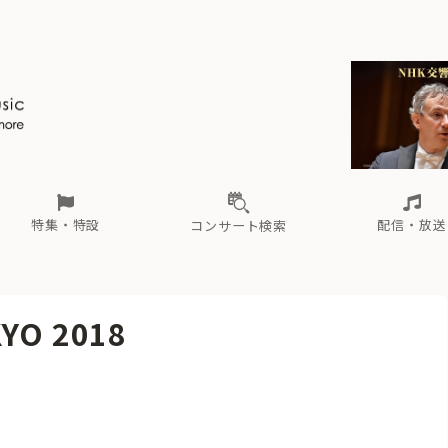
ール
（毎月更新）
東
電子版（無料・月刊）
トピックス
関西
フェスタサマーミューザKAWASAKI 2026
北海道・東北
注目公演
配布場所
インタビュー
中部
定期購読
中国・四国
CD新譜
N響＆東響 《7つ
九州・沖縄
書籍近刊
ロが推す！間違いないオーケストラコンサート
過去の特集
の先と
ブ配信スケジュール
さ
オーケストラの楽屋から
た
な
有料ライブ配信スケジュール
は
ま
や
海の向こうの音楽家
ら
わ
Aからの
載
特集・特設
配信・放送
コンサート検索
ール
（毎月更新）
東
電子版（無料・月刊）
トピックス
関西
フェスタサマーミューザKAWASAKI 2026
北海道・東北
注目公演
配布場所
インタビュー
中部
定期購読
中国・四国
CD新譜
N響＆東響 《7つ
九州・沖縄
書籍近刊
O 2018
ロが推す！間違いないオーケストラコンサート
過去の特集
の先と
ブ配信スケジュール
さ
オーケストラの楽屋から
た
な
有料ライブ配信スケジュール
は
ま
や
海の向こうの音楽家
ら
わ
Aからの
載