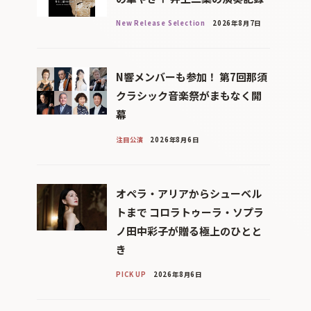
New Release Selection
2026年8月7日
N響メンバーも参加！ 第7回那須
クラシック音楽祭がまもなく開
幕
注目公演
2026年8月6日
オペラ・アリアからシューベル
トまで コロラトゥーラ・ソプラ
ノ田中彩子が贈る極上のひとと
き
PICK UP
2026年8月6日