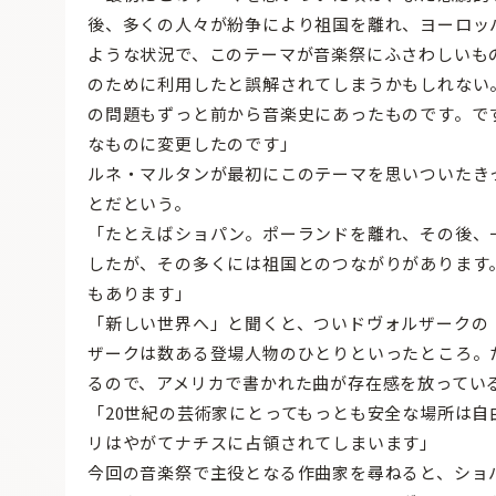
後、多くの人々が紛争により祖国を離れ、ヨーロッ
ような状況で、このテーマが音楽祭にふさわしいも
のために利用したと誤解されてしまうかもしれない
の問題もずっと前から音楽史にあったものです。で
なものに変更したのです」
ルネ・マルタンが最初にこのテーマを思いついたき
とだという。
「たとえばショパン。ポーランドを離れ、その後、
したが、その多くには祖国とのつながりがあります
もあります」
「新しい世界へ」と聞くと、ついドヴォルザークの
ザークは数ある登場人物のひとりといったところ。
るので、アメリカで書かれた曲が存在感を放ってい
「20世紀の芸術家にとってもっとも安全な場所は
リはやがてナチスに占領されてしまいます」
今回の音楽祭で主役となる作曲家を尋ねると、ショ