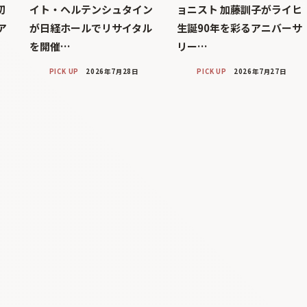
初
イト・ヘルテンシュタイン
ョニスト 加藤訓子がライヒ
ア
が日経ホールでリサイタル
生誕90年を彩るアニバーサ
を開催…
リー…
PICK UP
2026年7月28日
PICK UP
2026年7月27日