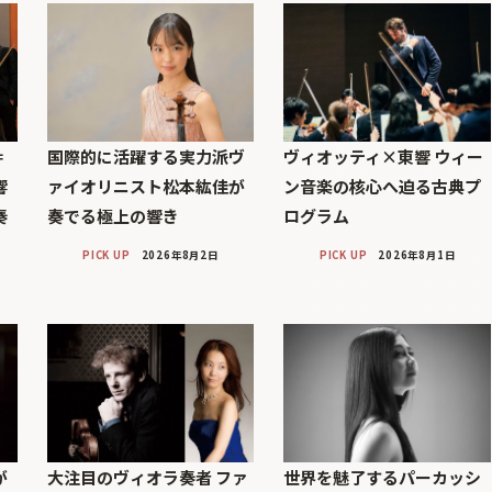
＝
国際的に活躍する実力派ヴ
ヴィオッティ×東響 ウィー
響
ァイオリニスト松本紘佳が
ン音楽の核心へ迫る古典プ
奏
奏でる極上の響き
ログラム
PICK UP
2026年8月2日
PICK UP
2026年8月1日
が
大注目のヴィオラ奏者 ファ
世界を魅了するパーカッシ