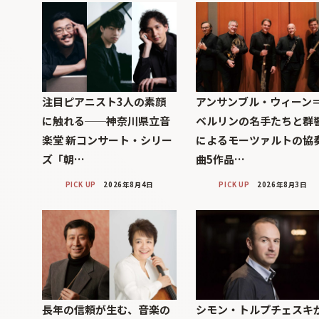
注目ピアニスト3人の素顔
アンサンブル・ウィーン
に触れる──神奈川県立音
ベルリンの名手たちと群
楽堂 新コンサート・シリー
によるモーツァルトの協
ズ「朝…
曲5作品…
PICK UP
2026年8月4日
PICK UP
2026年8月3日
長年の信頼が生む、音楽の
シモン・トルプチェスキ