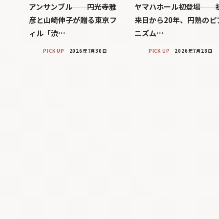
アンサンブル──円光寺雅
ヤマハホール初登場──
彦と山崎伸子が贈る東京フ
来日から20年、円熟のピ
ィル「渋…
ニズム…
PICK UP
2026年7月30日
PICK UP
2026年7月28日