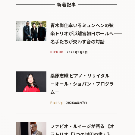
新着記事
青木尚佳率いるミュンヘンの弦
楽トリオが浜離宮朝日ホールへ――
名手たちが交わす音の対話
PICK UP
2026年8月8日
桑原志織 ピアノ・リサイタル
－オール・ショパン・プログラ
ム－
Pick Up
2026年8月7日
ファビオ・ルイージが語る 《オ
ラトリオ「7つの封印の書」》