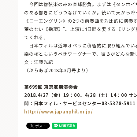
今回は管弦楽のみの直球勝負。まずは《タンホイ
のある響きにどうつなげていくか。続いて天から降
《ローエングリン》の2つの前奏曲を対比的に演奏
葉のない《指環》”。上演に4日間を要する《リン
てくれる。
日本フィルは近年オペラに積極的に取り組んでい
楽の核ともいうべきワーグナーで、彼らがどんな新
文：江藤光紀
（ぶらあぼ2018年3月号より）
第699回 東京定期演奏会
2018.4/27（金）19：00、4/28（土）14：00
問：日本フィル・サービスセンター03-5378-591
http://www.japanphil.or.jp/