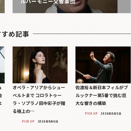
ルハーモニー交響楽団
すすめ記事
ュ
オペラ・アリアからシュー
佐渡裕＆新日本フィルがブ
会
ベルトまで コロラトゥー
ルックナー第5番で挑む巨
よ
ラ・ソプラノ田中彩子が贈
大な響きの構築
る極上の…
PICK UP
2026年8月5日
PICK UP
2026年8月6日