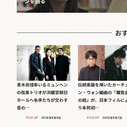
ンを語る
お
青木尚佳率いるミュンヘン
伝統楽器を用いたカーチ
の弦楽トリオが浜離宮朝日
ン・ウォン編曲の「展覧
ホールへ――名手たちが交わす
の絵」が、日本フィルに
音の…
り本邦初…
PICK UP
2026年8月8日
PICK UP
2026年8月7日