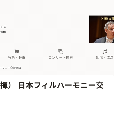
ール
（毎月更新）
東
電子版（無料・月刊）
トピックス
関西
フェスタサマーミューザKAWASAKI 2026
北海道・東北
注目公演
配布場所
インタビュー
中部
定期購読
中国・四国
CD新譜
N響＆東響 《7つ
九州・沖縄
書籍近刊
ロが推す！間違いないオーケストラコンサート
過去の特集
の先と
ブ配信スケジュール
さ
オーケストラの楽屋から
た
な
有料ライブ配信スケジュール
は
ま
や
海の向こうの音楽家
ら
わ
Aからの
載
特集・特設
配信・放送
コンサート検索
ーモニー交響楽団
ール
（毎月更新）
東
電子版（無料・月刊）
トピックス
関西
フェスタサマーミューザKAWASAKI 2026
北海道・東北
注目公演
配布場所
インタビュー
中部
定期購読
中国・四国
CD新譜
N響＆東響 《7つ
九州・沖縄
書籍近刊
揮） 日本フィルハーモニー交
ロが推す！間違いないオーケストラコンサート
過去の特集
の先と
ブ配信スケジュール
さ
オーケストラの楽屋から
た
な
有料ライブ配信スケジュール
は
ま
や
海の向こうの音楽家
ら
わ
Aからの
載