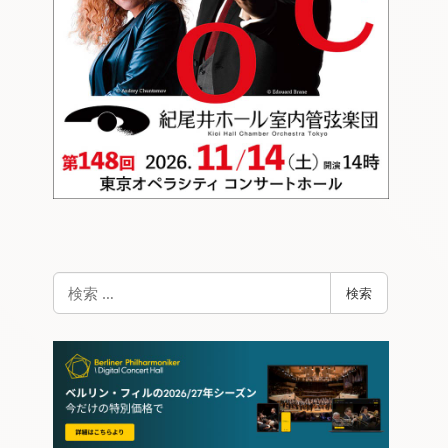
検
検索
索