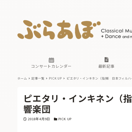
ニュース
ヤマハホ
番組一覧
東京・関
ぶらあぼ
現場のプ
古楽とそ
無料ライ
あ
か
過去の連
コンサートカレンダー
最新記事
ホーム
記事一覧
PICK UP
ピエタリ・インキネン（指揮） 日本フィルハ
ニュース
ヤマハホ
番組一覧
東京・関
ぶらあぼ
ピエタリ・インキネン（指
現場のプ
古楽とそ
無料ライ
あ
か
響楽団
過去の連
投稿日
カテゴリー
2018年4月9日
PICK UP