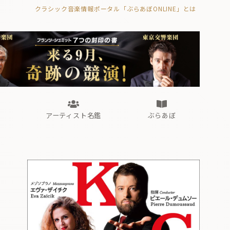
クラシック音楽情報ポータル「ぶらあぼONLINE」とは
の封印の書》
海外公演
FROM編集部
眺望
ぶらあぼブラス！
フォルテピアノ・オデッセイ
アーティスト名鑑
ぶらあぼ
の封印の書》
海外公演
FROM編集部
眺望
ぶらあぼブラス！
フォルテピアノ・オデッセイ