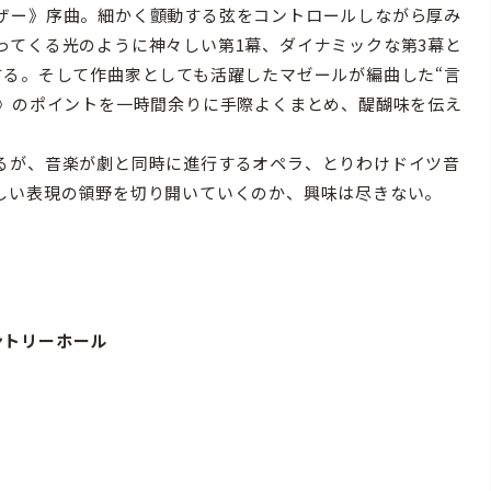
ザー》序曲。細かく顫動する弦をコントロールしながら厚み
ってくる光のように神々しい第1幕、ダイナミックな第3幕と
する。そして作曲家としても活躍したマゼールが編曲した“言
グ》のポイントを一時間余りに手際よくまとめ、醍醐味を伝え
るが、音楽が劇と同時に進行するオペラ、とりわけドイツ音
しい表現の領野を切り開いていくのか、興味は尽きない。
 サントリーホール
1