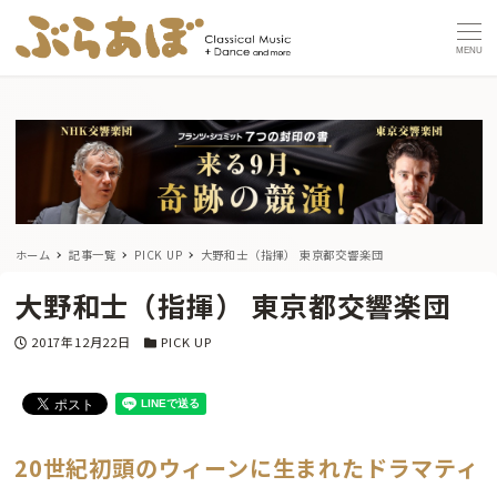
MENU
ホーム
記事一覧
PICK UP
大野和士（指揮） 東京都交響楽団
大野和士（指揮） 東京都交響楽団
投稿日
カテゴリー
2017年12月22日
PICK UP
20世紀初頭のウィーンに生まれたドラマティ