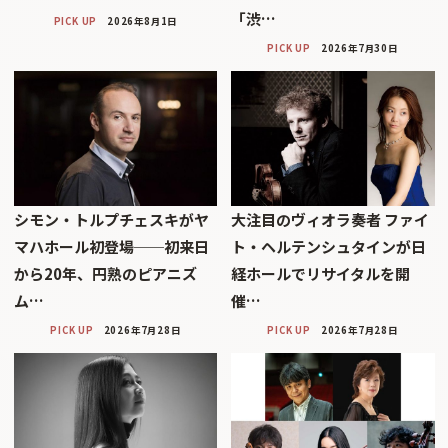
「渋…
PICK UP
2026年8月1日
PICK UP
2026年7月30日
シモン・トルプチェスキがヤ
大注目のヴィオラ奏者 ファイ
マハホール初登場──初来日
ト・ヘルテンシュタインが日
から20年、円熟のピアニズ
経ホールでリサイタルを開
ム…
催…
PICK UP
2026年7月28日
PICK UP
2026年7月28日