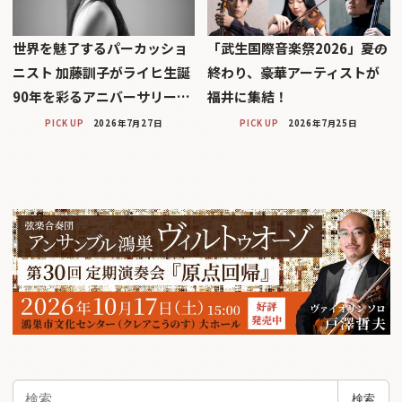
世界を魅了するパーカッショ
「武生国際音楽祭2026」――夏の
ニスト 加藤訓子がライヒ生誕
終わり、豪華アーティストが
90年を彩るアニバーサリー…
福井に集結！
PICK UP
2026年7月27日
PICK UP
2026年7月25日
検
検索