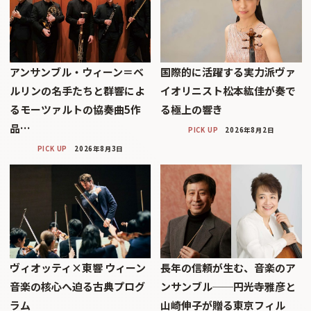
アンサンブル・ウィーン＝ベ
国際的に活躍する実力派ヴァ
ルリンの名手たちと群響によ
イオリニスト松本紘佳が奏で
るモーツァルトの協奏曲5作
る極上の響き
品…
PICK UP
2026年8月2日
PICK UP
2026年8月3日
ヴィオッティ×東響 ウィーン
長年の信頼が生む、音楽のア
音楽の核心へ迫る古典プログ
ンサンブル──円光寺雅彦と
ラム
山崎伸子が贈る東京フィル