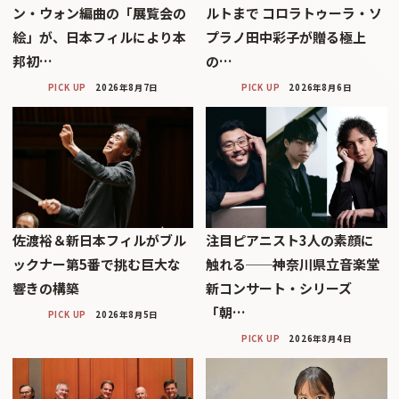
ン・ウォン編曲の「展覧会の
ルトまで コロラトゥーラ・ソ
絵」が、日本フィルにより本
プラノ田中彩子が贈る極上
邦初…
の…
PICK UP
2026年8月7日
PICK UP
2026年8月6日
佐渡裕＆新日本フィルがブル
注目ピアニスト3人の素顔に
ックナー第5番で挑む巨大な
触れる──神奈川県立音楽堂
響きの構築
新コンサート・シリーズ
「朝…
PICK UP
2026年8月5日
PICK UP
2026年8月4日