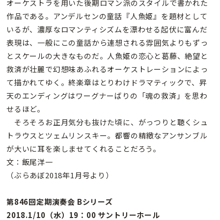
オーケストラを用いた後期ロマン派のスタイルで書かれた
作品である。アンデルセンの童話『人魚姫』を題材として
いるが、濃厚なロマンティシズムを漂わせる起伏に富んだ
表現は、一般にこの童話から連想される雰囲気よりもずっ
とスケールの大きなものだ。人魚姫の恋心と葛藤、絶望と
救済が壮麗で幻想味あふれるオーケストレーションによっ
て描かれてゆく。終楽章はとりわけドラマティックで、昇
天のエンディングはワーグナーばりの「魂の救済」を思わ
せるほど。
そろそろお正月気分も抜けた頃に、がっつりと聴くシュ
トラウスとツェムリンスキー。都響の精緻なアンサンブル
が大いに耳を楽しませてくれることだろう。
文：飯尾洋一
（ぶらあぼ2018年1月号より）
第846回定期演奏会 Bシリーズ
2018.1/10（水）19：00 サントリーホール