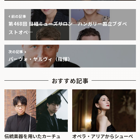
前の記事
第468回 日経ミューズサロン ハンガリー国立ブダペ
ストオペ…
次の記事
パーヴォ・ヤルヴィ（指揮）
おすすめ記事
伝統楽器を用いたカーチュ
オペラ・アリアからシューベ