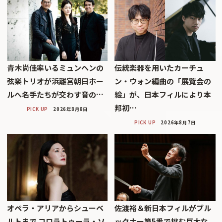
青木尚佳率いるミュンヘンの
伝統楽器を用いたカーチュ
弦楽トリオが浜離宮朝日ホー
ン・ウォン編曲の「展覧会の
ルへ――名手たちが交わす音の…
絵」が、日本フィルにより本
邦初…
PICK UP
2026年8月8日
PICK UP
2026年8月7日
オペラ・アリアからシューベ
佐渡裕＆新日本フィルがブル
ルトまで コロラトゥーラ・ソ
ックナー第5番で挑む巨大な