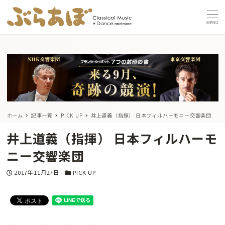
MENU
ホーム
記事一覧
PICK UP
井上道義（指揮） 日本フィルハーモニー交響楽団
井上道義（指揮） 日本フィルハーモ
ニー交響楽団
投稿日
カテゴリー
2017年11月27日
PICK UP