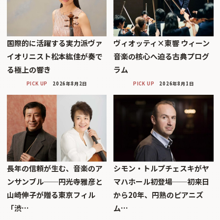
国際的に活躍する実力派ヴァ
ヴィオッティ×東響 ウィーン
イオリニスト松本紘佳が奏で
音楽の核心へ迫る古典プログ
る極上の響き
ラム
PICK UP
2026年8月2日
PICK UP
2026年8月1日
長年の信頼が生む、音楽のア
シモン・トルプチェスキがヤ
ンサンブル──円光寺雅彦と
マハホール初登場──初来日
山崎伸子が贈る東京フィル
から20年、円熟のピアニズ
「渋…
ム…