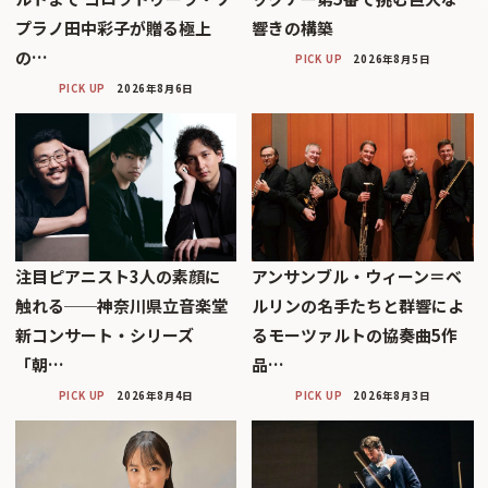
プラノ田中彩子が贈る極上
響きの構築
の…
PICK UP
2026年8月5日
PICK UP
2026年8月6日
注目ピアニスト3人の素顔に
アンサンブル・ウィーン＝ベ
触れる──神奈川県立音楽堂
ルリンの名手たちと群響によ
新コンサート・シリーズ
るモーツァルトの協奏曲5作
「朝…
品…
PICK UP
2026年8月4日
PICK UP
2026年8月3日