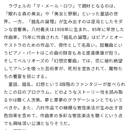
ラヴェルの「マ・メール・ロワ」で題材となるのは、
「眠れる森の美女」や「美女と野獣」といった童話の世
界。一方、「錯乱の論理」が生み出すのは混沌としたモダ
ンな音響美。八村義夫は1938年に生まれ、85年に早世した
作曲家。75年に作曲された「錯乱の論理」はピアノとオー
ケストラのための作品で、傑作として名高い。超難曲とい
うピアノ・パートはこの曲の録音もある渡邉康雄が担う。
そしてベルリオーズの「幻想交響曲」では、恋に破れ絶望
してアヘンを吸った芸術家が、死刑を宣告されて、魔物た
ちの饗宴を目にする。
童話、錯乱、幻想という3段階のファンタジーが並べられ
たこの日のプログラム。どのようなストーリー性を読み取
るかは聴く人次第。夢と悪夢のグラデーションとでもいう
べきか。また、八村作品での精緻な管弦楽法が生み出す音
色効果を含めて、作曲家の多彩な管弦楽法を聴くという点
でも興味深い公演となりそうだ。