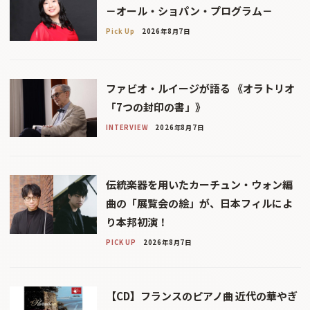
－オール・ショパン・プログラム－
Pick Up
2026年8月7日
ファビオ・ルイージが語る 《オラトリオ
「7つの封印の書」》
INTERVIEW
2026年8月7日
伝統楽器を用いたカーチュン・ウォン編
曲の「展覧会の絵」が、日本フィルによ
り本邦初演！
PICK UP
2026年8月7日
【CD】フランスのピアノ曲 近代の華やぎ