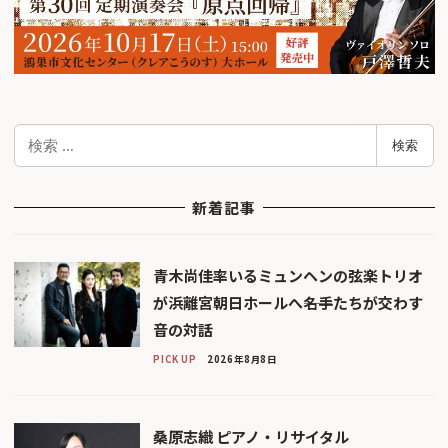
検
検索
索
新着記事
青木尚佳率いるミュンヘンの弦楽トリオ
が浜離宮朝日ホールへ――名手たちが交わす
音の対話
PICK UP
2026年8月8日
桑原志織 ピアノ・リサイタル