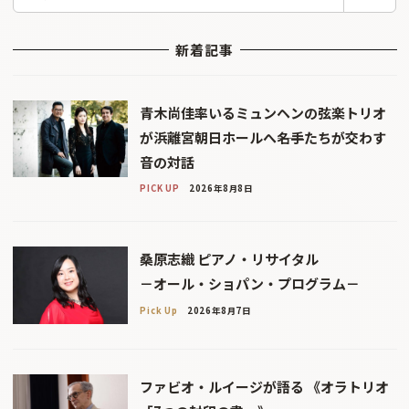
索
新着記事
青木尚佳率いるミュンヘンの弦楽トリオ
が浜離宮朝日ホールへ――名手たちが交わす
音の対話
PICK UP
2026年8月8日
桑原志織 ピアノ・リサイタル
－オール・ショパン・プログラム－
Pick Up
2026年8月7日
ファビオ・ルイージが語る 《オラトリオ