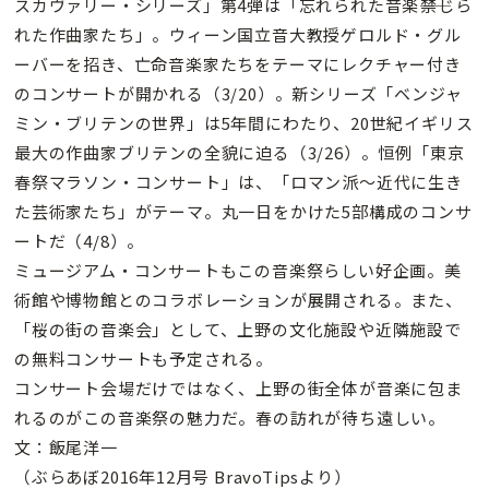
スカヴァリー・シリーズ」第4弾は「忘れられた音楽――禁じら
れた作曲家たち」。ウィーン国立音大教授ゲロルド・グル
ーバーを招き、亡命音楽家たちをテーマにレクチャー付き
のコンサートが開かれる（3/20）。新シリーズ「ベンジャ
ミン・ブリテンの世界」は5年間にわたり、20世紀イギリス
最大の作曲家ブリテンの全貌に迫る（3/26）。恒例「東京
春祭マラソン・コンサート」は、「ロマン派〜近代に生き
た芸術家たち」がテーマ。丸一日をかけた5部構成のコンサ
ートだ（4/8）。
ミュージアム・コンサートもこの音楽祭らしい好企画。美
術館や博物館とのコラボレーションが展開される。また、
「桜の街の音楽会」として、上野の文化施設や近隣施設で
の無料コンサートも予定される。
コンサート会場だけではなく、上野の街全体が音楽に包ま
れるのがこの音楽祭の魅力だ。春の訪れが待ち遠しい。
文：飯尾洋一
（ぶらあぼ2016年12月号 BravoTipsより）