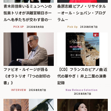
青木尚佳率いるミュンヘンの
桑原志織 ピアノ・リサイタル
弦楽トリオが浜離宮朝日ホー
－オール・ショパン・プログ
ルへ――名手たちが交わす音の…
ラム－
PICK UP
2026年8月8日
Pick Up
2026年8月7日
ファビオ・ルイージが語る
【CD】フランスのピアノ曲 近
《オラトリオ「7つの封印の
代の華やぎⅠ 井上二葉の演奏
書」》
記録
INTERVIEW
2026年8月7日
New Release Selection
2026年8月7日