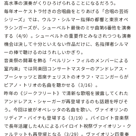
高水準の演奏がくりひろげられることになるだろう。
毎年オーケストラ付きの合唱曲をとりあげる「合唱の芸術
シリーズ」では、ウルフ・シルマー指揮の都響と東京オペ
ラシンガーズが、シューベルト最後のミサ曲第6番他を演奏
する（4/9）。シューベルトの重要作とみなされつつも演奏
機会は決して十分といえない作品だけに、名指揮者シルマ
ーの棒で聴けるのはうれしいかぎり。
音楽祭の開幕を飾る「ベルリン・フィルのメンバーによる
室内楽」では同楽団コンサートマスターのアンドレアス・
ブーシャッツと首席チェリストのオラフ・マニンガーらが
ピアノ・トリオの名曲を聴かせる（3/16）。
昨年の《ジークフリート》で清新な歌唱を披露してくれた
アンドレアス・シャーガーが再登場するのも話題を呼びそ
う。今回は彼がオペレッタの名曲を歌い、ヴァイオリンの
リディア・バイチも登場する（3/19）。バイロイト音楽祭
で長年活躍した4人によるバイロイト祝祭ヴァイオリン・ク
ァルテットも再登場となる（3/29）。ヴァイオリン四重奏