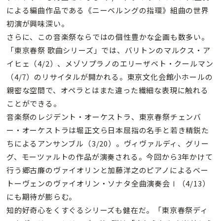
による編曲作品である《ニーベルングの指環》組曲の世界
初演が興味深い。
さらに、この音楽祭ならではの個性豊かな企画も数多い。
「東京春祭 歌曲シリーズ」では、バリトンのマルクス・ア
イヒェ（4/2）、メゾソプラノのエリーザベト・クールマン
（4/7）のリサイタルが開かれる。東京文化会館小ホールの
親密な空間で、オペラとはまた違った繊細な表現に触れる
ことができる。
音楽祭のレジデント・オーケストラ、東京春祭チェンバ
ー・オーケストラは堀正文ら日本屈指の名手と若き精鋭た
ちによるアンサンブル（3/20）。ヴィヴァルディ、グリー
グ、モーツァルトの作品が演奏される。今回から3年かけて
行う郷古廉のヴァイオリンと加藤洋之のピアノによるベー
トーヴェンのヴァイオリン・ソナタ全曲演奏会Ⅰ（4/13）
にも期待が膨らむ。
知的好奇心をくすぐるシリーズも健在だ。「東京春祭ディ