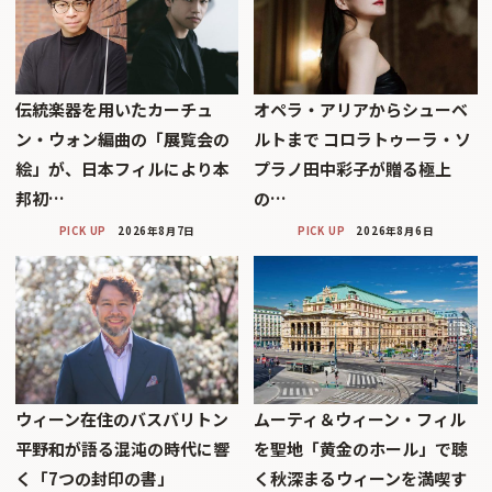
伝統楽器を用いたカーチュ
オペラ・アリアからシューベ
ン・ウォン編曲の「展覧会の
ルトまで コロラトゥーラ・ソ
絵」が、日本フィルにより本
プラノ田中彩子が贈る極上
邦初…
の…
PICK UP
2026年8月7日
PICK UP
2026年8月6日
ウィーン在住のバスバリトン
ムーティ＆ウィーン・フィル
平野和が語る混沌の時代に響
を聖地「黄金のホール」で聴
く「7つの封印の書」
く秋深まるウィーンを満喫す