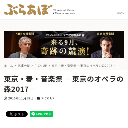
MENU
ホーム
記事一覧
PICK UP
東京・春・音楽祭 ―東京のオペラの森2017―
東京・春・音楽祭 ―東京のオペラの
森2017―
投稿日
カテゴリー
2016年11月18日
PICK UP