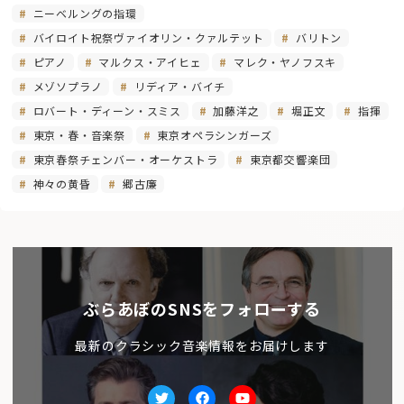
ニーベルングの指環
バイロイト祝祭ヴァイオリン・クァルテット
バリトン
ピアノ
マルクス・アイヒェ
マレク・ヤノフスキ
メゾソプラノ
リディア・バイチ
ロバート・ディーン・スミス
加藤洋之
堀正文
指揮
東京・春・音楽祭
東京オペラシンガーズ
東京春祭チェンバー・オーケストラ
東京都交響楽団
神々の黄昏
郷古廉
ぶらあぼのSNSをフォローする
最新のクラシック音楽情報をお届けします