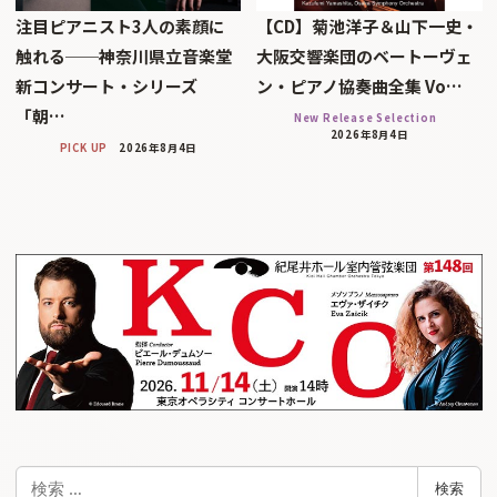
注目ピアニスト3人の素顔に
【CD】菊池洋子＆山下一史・
触れる──神奈川県立音楽堂
大阪交響楽団のベートーヴェ
新コンサート・シリーズ
ン・ピアノ協奏曲全集 Vo…
「朝…
New Release Selection
2026年8月4日
PICK UP
2026年8月4日
検
検索