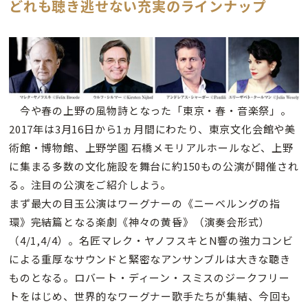
どれも聴き逃せない充実のラインナップ
今や春の上野の風物詩となった「東京・春・音楽祭」。
2017年は3月16日から1ヵ月間にわたり、東京文化会館や美
術館・博物館、上野学園 石橋メモリアルホールなど、上野
に集まる多数の文化施設を舞台に約150もの公演が開催され
る。注目の公演をご紹介しよう。
まず最大の目玉公演はワーグナーの《ニーベルングの指
環》完結篇となる楽劇《神々の黄昏》（演奏会形式）
（4/1,4/4）。名匠マレク・ヤノフスキとN響の強力コンビ
による重厚なサウンドと緊密なアンサンブルは大きな聴き
ものとなる。ロバート・ディーン・スミスのジークフリー
トをはじめ、世界的なワーグナー歌手たちが集結、今回も