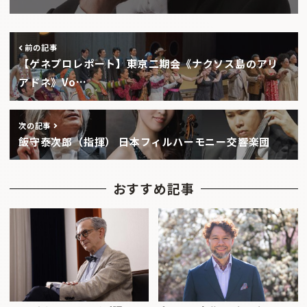
前の記事
【ゲネプロレポート】東京二期会《ナクソス島のアリ
アドネ》Vo…
次の記事
飯守泰次郎（指揮） 日本フィルハーモニー交響楽団
おすすめ記事