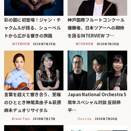
彩の国に初登場！ジャン・チ
神戸国際フルートコンクール
ャクムルが語る、シューベル
優勝者、日本ツアーへの期待
トから広がる響きの旅路
を語るINTERVIEW フ…
INTERVIEW
2026年7月29日
INTERVIEW
2026年7月28日
言葉を超えて響き合う、至福
Japan National Orchestra 5
のひととき神尾真由子＆萩原
周年スペシャル対談 反田恭
麻未デュオリサイタル
平…
Bravo Tips
2026年7月27日
Close Up
2026年7月26日