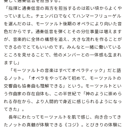
奏して通奏低音を担当する。
「指揮と通奏低音の両方を担当するのは若い頃からよくや
っていました。チェンバロでなくてハンマーフリューゲル
を選んだのは、モーツァルト後期のオペラにより向いた音
色だからです。通奏低音を弾くとその分仕事量は増えます
が、音楽的に全体の構想を追え、大きな流れを作ることが
できるのでとてもいいのです。みんなと一緒に働いている
ところを見せることで、他のメンバーとの一体感も生まれ
ますし」
「モーツァルトの音楽はすべてオペラティック」だと語
るノット。「オペラをやってみて初めて、モーツァルトの
交響曲も協奏曲も理解できる」という。モーツァルトとい
う作曲家の存在自体も、この半世紀で「神のように崇めら
れる存在から、より人間的で身近に感じられるようになっ
てきた」。
長年にわたってモーツァルトを肌で感じ、向き合ってき
たノットの真髄が体験できる《コジ》。とびきりの体験に