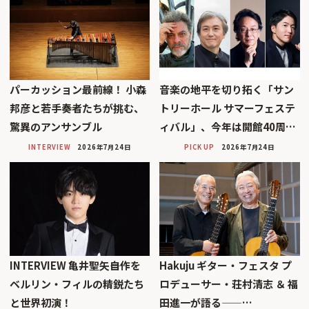
パーカッション最前線！ 小森
音楽の地平を切り拓く「サン
邦彦と若手奏者たちが挑む、
トリーホール サマーフェステ
驚異のアンサンブル
ィバル」、今年は開館40周…
INTERVIEW
2026年7月24日
PICK UP
2026年7月24日
INTERVIEW 亀井聖矢――自作を
Hakuju ギター・フェスタ プ
ベルリン・フィルの精鋭たち
ロデューサー・荘村清志 ＆ 福
と世界初演！
田進一が語る——…