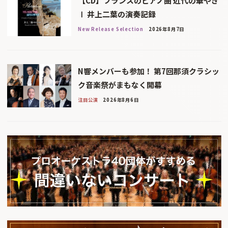
【CD】フランスのピアノ曲 近代の華やぎ
Ⅰ 井上二葉の演奏記録
New Release Selection
2026年8月7日
N響メンバーも参加！ 第7回那須クラシッ
ク音楽祭がまもなく開幕
注目公演
2026年8月6日