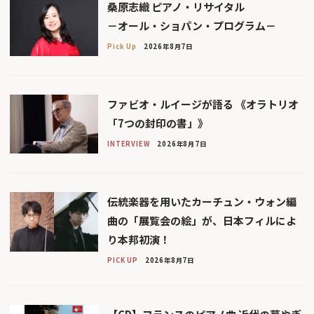
桑原志織 ピアノ・リサイタル
－オール・ショパン・プログラム－
Pick Up
2026年8月7日
ファビオ・ルイージが語る 《オラトリオ
「7つの封印の書」》
INTERVIEW
2026年8月7日
伝統楽器を用いたカーチュン・ウォン編
曲の「展覧会の絵」が、日本フィルによ
り本邦初演！
PICK UP
2026年8月7日