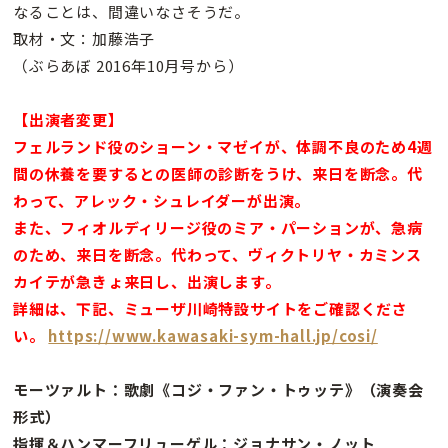
なることは、間違いなさそうだ。
取材・文：加藤浩子
（ぶらあぼ 2016年10月号から）
【出演者変更】
フェルランド役のショーン・マゼイが、体調不良のため4週
間の休養を要するとの医師の診断をうけ、来日を断念。代
わって、アレック・シュレイダーが出演。
また、フィオルディリージ役のミア・パーションが、急病
のため、来日を断念。代わって、ヴィクトリヤ・カミンス
カイテが急きょ来日し、出演します。
詳細は、下記、ミューザ川崎特設サイトをご確認くださ
い。
https://www.kawasaki-sym-hall.jp/cosi/
モーツァルト：歌劇《コジ・ファン・トゥッテ》（演奏会
形式）
指揮＆ハンマーフリューゲル：ジョナサン・ノット