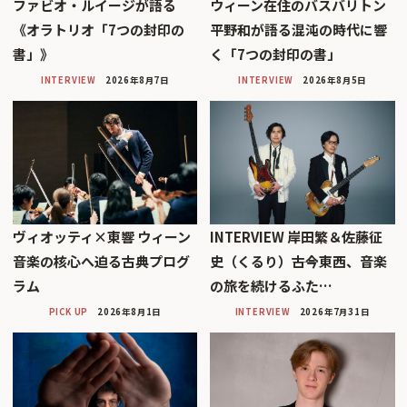
ファビオ・ルイージが語る
ウィーン在住のバスバリトン
《オラトリオ「7つの封印の
平野和が語る混沌の時代に響
書」》
く「7つの封印の書」
INTERVIEW
2026年8月7日
INTERVIEW
2026年8月5日
ヴィオッティ×東響 ウィーン
INTERVIEW 岸田繁＆佐藤征
音楽の核心へ迫る古典プログ
史（くるり）――古今東西、音楽
ラム
の旅を続けるふた…
PICK UP
2026年8月1日
INTERVIEW
2026年7月31日