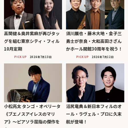
高関健＆奥井紫麻が再びタッ
須川展也・藤木大地・金子三
グを組む東京シティ・フィル
勇士が奈良・大和高田さざん
10月定期
かホール開館30周年を祝う！
PICK UP
2026年7月13日
PICK UP
2026年7月12日
小松亮太 タンゴ・オペリータ
沼尻竜典＆新日本フィルのオ
《ブエノスアイレスのマリ
ール・ラヴェル・プロに久末
ア》〜ピアソラ屈指の傑作を
航が登場！