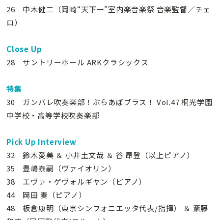
26 中木健二（岡崎“天下一”室内楽音楽祭 音楽監督／チェ
ロ）
Close Up
28 サントリーホール ARKクラシックス
特集
30 ガンバレ吹奏楽部！ぶらあぼブラス！ Vol.47 桐光学園
中学校・高等学校吹奏楽部
Pick Up Interview
32 鈴木愛美 ＆ 小井土文哉 ＆ 谷 昂登（以上ピアノ）
35 豊嶋泰嗣（ヴァイオリン）
38 エヴァ・ゲヴォルギヤン（ピアノ）
44 岡田 奏（ピアノ）
48 板倉康明（東京シンフォニエッタ代表/指揮） ＆ 斎藤