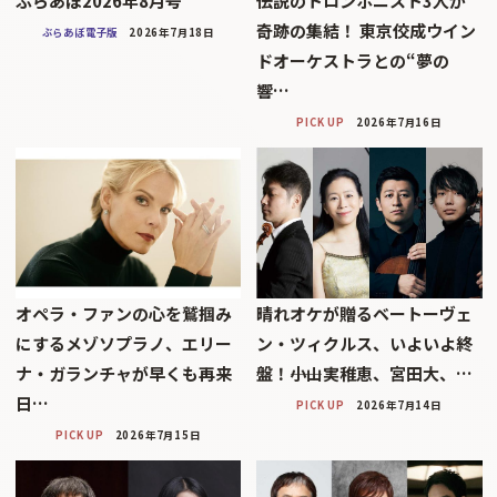
ぶらあぼ2026年8月号
伝説のトロンボニスト3人が
奇跡の集結！ 東京佼成ウイン
ぶらあぼ電子版
2026年7月18日
ドオーケストラとの“夢の
響…
PICK UP
2026年7月16日
オペラ・ファンの心を鷲掴み
晴れオケが贈るベートーヴェ
にするメゾソプラノ、エリー
ン・ツィクルス、いよいよ終
ナ・ガランチャが早くも再来
盤！――小山実稚恵、宮田大、…
日…
PICK UP
2026年7月14日
PICK UP
2026年7月15日