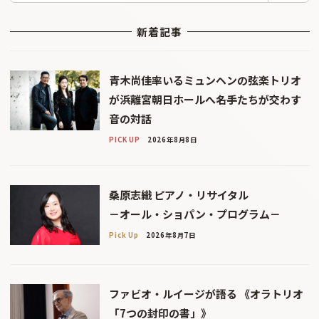
新着記事
青木尚佳率いるミュンヘンの弦楽トリオ
が浜離宮朝日ホールへ――名手たちが交わす
音の対話
PICK UP
2026年8月8日
桑原志織 ピアノ・リサイタル
－オール・ショパン・プログラム－
Pick Up
2026年8月7日
ファビオ・ルイージが語る 《オラトリオ
「7つの封印の書」》