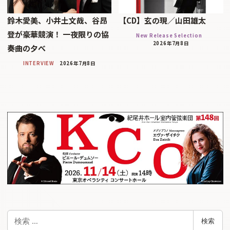
鈴木愛美、小井土文哉、谷昂
【CD】玄の現／山田雄太
登が豪華競演！ 一夜限りの協
New Release Selection
2026年7月8日
奏曲の夕べ
INTERVIEW
2026年7月8日
検
検索
索