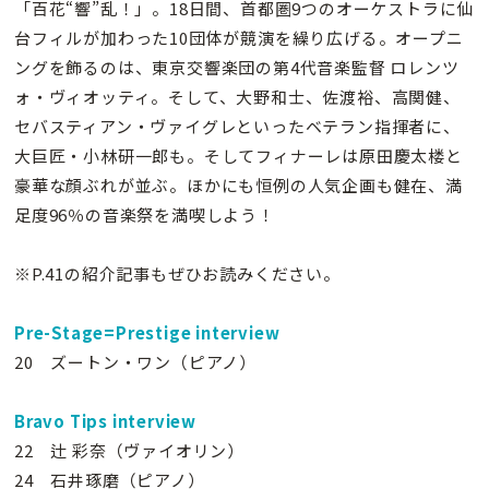
「百花“響”乱！」。18日間、首都圏9つのオーケストラに仙
台フィルが加わった10団体が競演を繰り広げる。オープニ
ングを飾るのは、東京交響楽団の第4代音楽監督 ロレンツ
ォ・ヴィオッティ。そして、大野和士、佐渡裕、高関健、
セバスティアン・ヴァイグレといったベテラン指揮者に、
大巨匠・小林研一郎も。そしてフィナーレは原田慶太楼と
豪華な顔ぶれが並ぶ。ほかにも恒例の人気企画も健在、満
足度96％の音楽祭を満喫しよう！
※P.41の紹介記事もぜひお読みください。
Pre-Stage=Prestige
interview
20 ズートン・ワン（ピアノ）
Bravo Tips interview
22 辻 彩奈（ヴァイオリン）
24 石井琢磨（ピアノ）