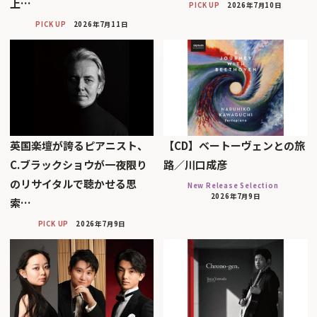
上…
PICK UP
2026年7月10日
PICK UP
2026年7月11日
英国楽壇が誇るピアニスト、
【CD】ベートーヴェンとの旅
C.ブラックショウが一夜限り
路／川口成彦
のリサイタルで聴かせる思
New Release Selection
2026年7月9日
索…
PICK UP
2026年7月9日