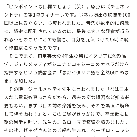
「ピンポイントな目標でしょう（笑）。原点は《チェネレ
ントラ》の第1幕フィナーレです。ポネル演出の映像を100
回以上見るぐらい、心奪われました。音楽が数学的に綺麗
に、緻密に配列されているのに、最後に大きな興奮が得ら
れる…そのことにとても驚き、自分を元気づけたい時に聴
く作曲家になったのです」
そこでまず、東京芸大の4年生の時にイタリアに短期留
学。ジェルメッティがシエナでロッシーニのオペラだけを
指揮するという講習会に「まだイタリア語も全然喋れぬま
ま」参加した。
「その時、ジェルメッティ先生に言われました『君は日本
人だし意識も真っさらだから、過去の変な慣習など知る必
要もない。まずは目の前の楽譜を読み、それを素直に解釈
して棒を振れ！』と。このご縁がきっかけで、卒業後に長
期の留学も叶い、先生の居るローマで修練を積みました。
その後、ゼッダさんとのご縁も生まれ、ペーザロ・ロッシ