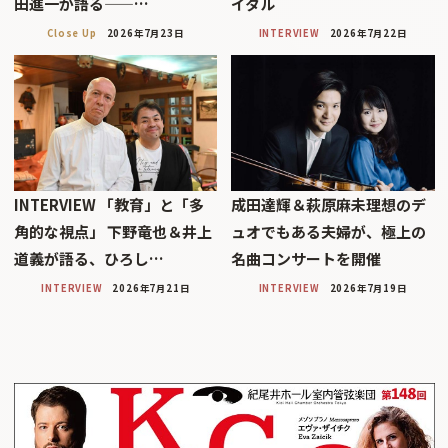
田進一が語る——…
イタル
Close Up
2026年7月23日
INTERVIEW
2026年7月22日
INTERVIEW 「教育」と「多
成田達輝＆萩原麻未理想のデ
角的な視点」 下野竜也＆井上
ュオでもある夫婦が、極上の
道義が語る、ひろし…
名曲コンサートを開催
INTERVIEW
2026年7月21日
INTERVIEW
2026年7月19日