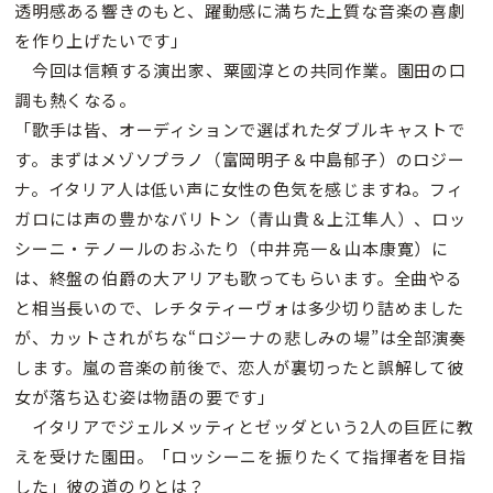
透明感ある響きのもと、躍動感に満ちた上質な音楽の喜劇
を作り上げたいです」
今回は信頼する演出家、粟國淳との共同作業。園田の口
調も熱くなる。
「歌手は皆、オーディションで選ばれたダブルキャストで
す。まずはメゾソプラノ（富岡明子＆中島郁子）のロジー
ナ。イタリア人は低い声に女性の色気を感じますね。フィ
ガロには声の豊かなバリトン（青山貴＆上江隼人）、ロッ
シーニ・テノールのおふたり（中井亮一＆山本康寛）に
は、終盤の伯爵の大アリアも歌ってもらいます。全曲やる
と相当長いので、レチタティーヴォは多少切り詰めました
が、カットされがちな“ロジーナの悲しみの場”は全部演奏
します。嵐の音楽の前後で、恋人が裏切ったと誤解して彼
女が落ち込む姿は物語の要です」
イタリアでジェルメッティとゼッダという2人の巨匠に教
えを受けた園田。「ロッシーニを振りたくて指揮者を目指
した」彼の道のりとは？