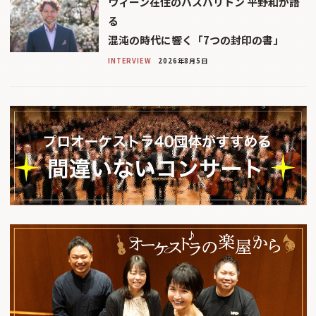
ウィーン在住のバスバリトン 平野和が語
る
混沌の時代に響く「7つの封印の書」
INTERVIEW
2026年8月5日