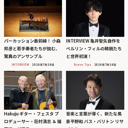
パーカッション最前線！ 小森
INTERVIEW 亀井聖矢――自作を
邦彦と若手奏者たちが挑む、
ベルリン・フィルの精鋭たち
驚異のアンサンブル
と世界初演！
INTERVIEW
2026年7月24日
Bravo Tips
2026年7月24日
Hakuju ギター・フェスタ プ
音楽と言葉が導く、新たな風
ロデューサー・荘村清志 ＆ 福
景平野和 バス・バリトン リサ