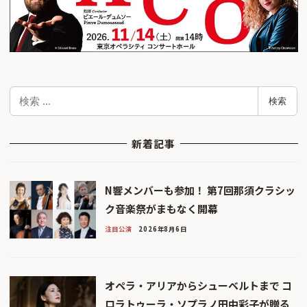
検
検索
索
新着記事
N響メンバーも参加！ 第7回那須クラシッ
ク音楽祭がまもなく開幕
注目公演
2026年8月6日
オペラ・アリアからシューベルトまで コ
ロラトゥーラ・ソプラノ田中彩子が贈る