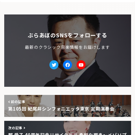
ぶらあぼのSNSをフォローする
最新のクラシック音楽情報をお届けします
Twitter
facebook
Youtube
前の記事
第105回 紀尾井シンフォニエッタ東京 定期演奏会
次の記事
郡 愛子 40周年記念リサイタルⅡ 柔和な響き〜メゾソプ