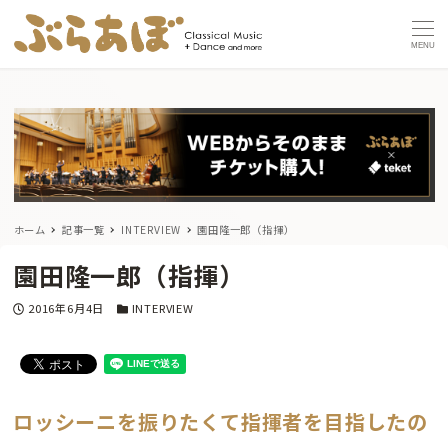
MENU
ホーム
記事一覧
INTERVIEW
園田隆一郎（指揮）
園田隆一郎（指揮）
投稿日
カテゴリー
2016年6月4日
INTERVIEW
ロッシーニを振りたくて指揮者を目指したの