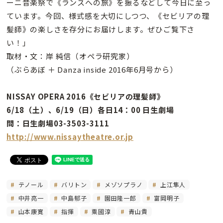
ーニ音楽祭で《ランスへの旅》を振るなどして今日に至っ
ています。今回、様式感を大切にしつつ、《セビリアの理
髪師》の楽しさを存分にお届けします。ぜひご覧下さ
い！」
取材・文：岸 純信（オペラ研究家）
（ぶらあぼ ＋ Danza inside 2016年6月号から）
NISSAY OPERA 2016《セビリアの理髪師》
6/18（土）、6/19（日）各日14：00 日生劇場
問：日生劇場03-3503-3111
http://www.nissaytheatre.or.jp
テノール
バリトン
メゾソプラノ
上江隼人
中井亮一
中島郁子
園田隆一郎
富岡明子
山本康寛
指揮
粟國淳
青山貴