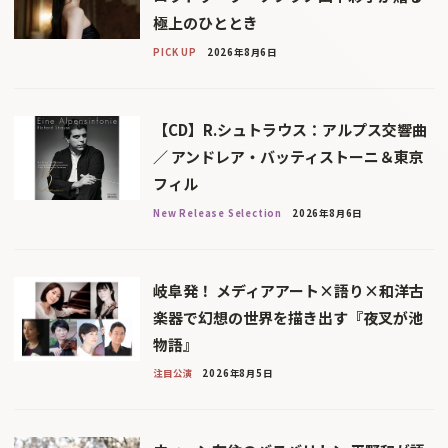
極上のひととき
PICK UP
2026年8月6日
【CD】R.シュトラウス：アルプス交響曲
／ アンドレア・バッティストーニ＆東京
フィル
New Release Selection
2026年8月6日
岐阜発！ メディアアート×語り×和洋古
楽器で幻想の世界を描き出す『夜叉が池
物語』
注目公演
2026年8月5日