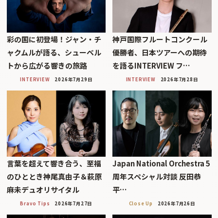
彩の国に初登場！ジャン・チ
神戸国際フルートコンクール
ャクムルが語る、シューベル
優勝者、日本ツアーへの期待
トから広がる響きの旅路
を語るINTERVIEW フ…
INTERVIEW
2026年7月29日
INTERVIEW
2026年7月28日
言葉を超えて響き合う、至福
Japan National Orchestra 5
のひととき神尾真由子＆萩原
周年スペシャル対談 反田恭
麻未デュオリサイタル
平…
Bravo Tips
2026年7月27日
Close Up
2026年7月26日