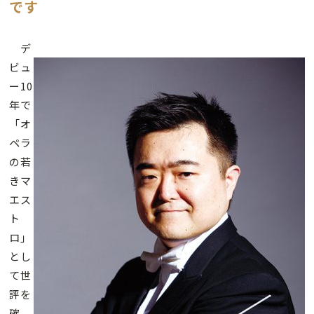
です
デ
ビュ
ー10
年で
「オ
ペラ
の若
きマ
エス
ト
ロ」
とし
て世
評を
確