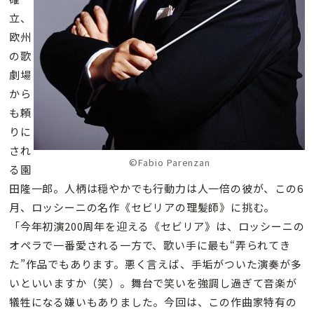
立、
欧州
の歌
劇場
から
も頼
りに
され
©Fabio Parenzan
る園
田隆一郎。人柄は穏やかでも行動力は人一倍の彼が、この6
月、ロッシーニの名作《セビリアの理髪師》に挑む。
「今年初演200周年を迎える《セビリア》は、ロッシーニの
オペラで一番愛される一方で、歌い手に最も“弄られてき
た”作品でもあります。悪く言えば、手垢がついた演奏が多
いといいますか（笑）。舞台で笑いを強調し過ぎて音楽が
犠牲になる嫌いもありました。今回は、この作曲家特有の