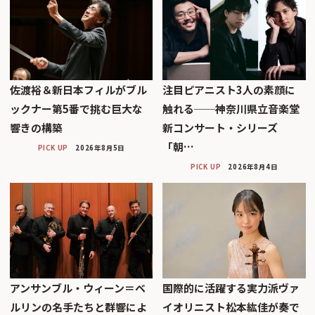
佐渡裕＆新日本フィルがブル
注目ピアニスト3人の素顔に
ックナー第5番で挑む巨大な
触れる──神奈川県立音楽堂
響きの構築
新コンサート・シリーズ
「朝…
PICK UP
2026年8月5日
PICK UP
2026年8月4日
アンサンブル・ウィーン＝ベ
国際的に活躍する実力派ヴァ
ルリンの名手たちと群響によ
イオリニスト松本紘佳が奏で