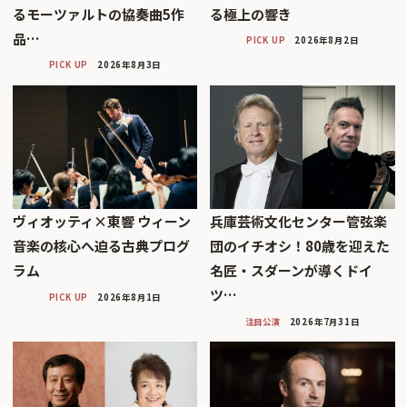
るモーツァルトの協奏曲5作
る極上の響き
品…
PICK UP
2026年8月2日
PICK UP
2026年8月3日
ヴィオッティ×東響 ウィーン
兵庫芸術文化センター管弦楽
音楽の核心へ迫る古典プログ
団のイチオシ！80歳を迎えた
ラム
名匠・スダーンが導くドイ
ツ…
PICK UP
2026年8月1日
注目公演
2026年7月31日