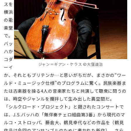
スを
横浜
の能
楽堂
で。
バッ
ハか
コダ
ジャン＝ギアン・ケラス ©大窪道治
ーイ
か、それともブリテンか…と思いがちだが、まさかの“ワー
ルド・ミュージック仕様”のプログラムに驚く。民族楽器ま
たは古楽器を操る4人の音楽家たちと共演して聴衆に問うの
は、時空やジャンルを攪拌して生み出した異空間だ。
「シルクロード・プロジェクト」と題されたコンサートで
は、J.S.バッハの「無伴奏チェロ組曲第3番」から現代のマ
ルコ・ストロッパ、藤倉大、鶴見幸代などの作品を（鶴見
作品は今回のアンサンブルのために書かれた新作）。さら