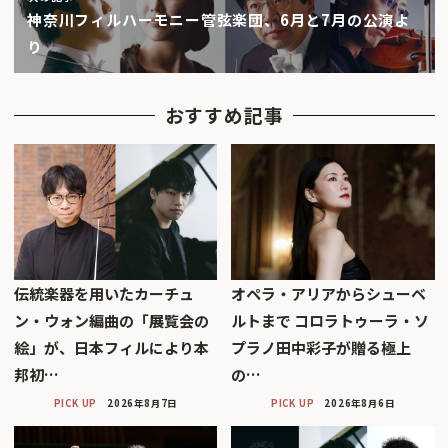
神奈川フィルハーモニー管弦楽団、6月と7月の公演よ
り
おすすめ記事
伝統楽器を用いたカーチュ
オペラ・アリアからシューベ
ン・ウォン編曲の「展覧会の
ルトまで コロラトゥーラ・ソ
絵」が、日本フィルにより本
プラノ田中彩子が贈る極上
邦初…
の…
PICK UP
2026年8月7日
PICK UP
2026年8月6日