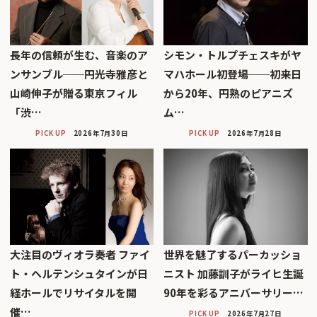
長年の信頼が生む、音楽のア
シモン・トルプチェスキがヤ
ンサンブル──円光寺雅彦と
マハホール初登場──初来日
山崎伸子が贈る東京フィル
から20年、円熟のピアニズ
「渋…
ム…
PICK UP
2026年7月30日
PICK UP
2026年7月28日
大注目のヴィオラ奏者 ファイ
世界を魅了するパーカッショ
ト・ヘルテンシュタインが日
ニスト 加藤訓子がライヒ生誕
経ホールでリサイタルを開
90年を彩るアニバーサリー…
催…
PICK UP
2026年7月27日