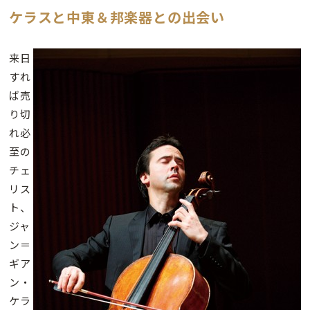
ケラスと中東＆邦楽器との出会い
来日
すれ
ば売
り切
れ必
至の
チェ
リス
ト、
ジャ
ン＝
ギア
ン・
ケラ