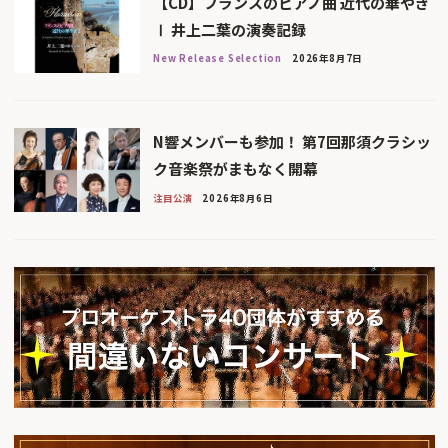
【CD】フランスのピアノ曲 近代の華やぎ
Ⅰ 井上二葉の演奏記録
New Release Selection
2026年8月7日
N響メンバーも参加！ 第7回那須クラシッ
ク音楽祭がまもなく開幕
注目公演
2026年8月6日