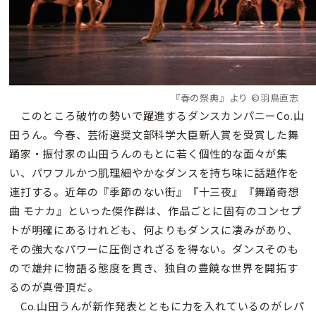
『春の祭典』より ©羽鳥直志
このところ破竹の勢いで躍進するダンスカンパニーCo.山
田うん。今春、芸術選奨文部科学大臣新人賞を受賞した舞
踊家・振付家の山田うんのもとに若く個性的な面々が集
い、パワフルかつ肌理細やかなダンスを持ち味に話題作を
連打する。近年の『季節のない街』『十三夜』『舞踊奇想
曲 モナカ』といった傑作群は、作品ごとに固有のコンセプ
トが明確にあるけれども、何よりもダンスに凄みがあり、
その強大なパワーに圧倒されざるを得ない。ダンスそのも
ので雄弁に物語る態度を貫き、独自の豊饒な世界を開拓す
るのが真骨頂だ。
Co.山田うんが新作発表とともに力を入れているのがレパ