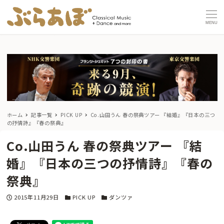
MENU
ホーム
記事一覧
PICK UP
Co.山田うん 春の祭典ツアー 『結婚』『日本の三つ
の抒情詩』『春の祭典』
Co.山田うん 春の祭典ツアー 『結
婚』『日本の三つの抒情詩』『春の
祭典』
投稿日
カテゴリー
カテゴリー
2015年11月29日
PICK UP
ダンツァ