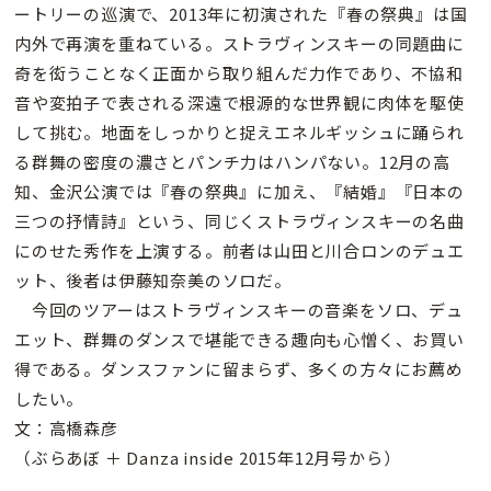
ートリーの巡演で、2013年に初演された『春の祭典』は国
内外で再演を重ねている。ストラヴィンスキーの同題曲に
奇を衒うことなく正面から取り組んだ力作であり、不協和
音や変拍子で表される深遠で根源的な世界観に肉体を駆使
して挑む。地面をしっかりと捉えエネルギッシュに踊られ
る群舞の密度の濃さとパンチ力はハンパない。12月の高
知、金沢公演では『春の祭典』に加え、『結婚』『日本の
三つの抒情詩』という、同じくストラヴィンスキーの名曲
にのせた秀作を上演する。前者は山田と川合ロンのデュエ
ット、後者は伊藤知奈美のソロだ。
今回のツアーはストラヴィンスキーの音楽をソロ、デュ
エット、群舞のダンスで堪能できる趣向も心憎く、お買い
得である。ダンスファンに留まらず、多くの方々にお薦め
したい。
文：高橋森彦
（ぶらあぼ ＋ Danza inside 2015年12月号から）