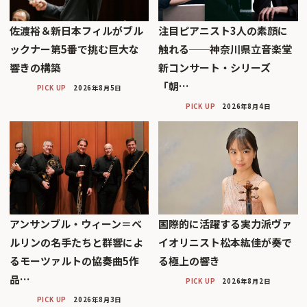
佐渡裕＆新日本フィルがブル
注目ピアニスト3人の素顔に
ックナー第5番で挑む巨大な
触れる──神奈川県立音楽堂
響きの構築
新コンサート・シリーズ
「朝…
PICK UP
2026年8月5日
PICK UP
2026年8月4日
アンサンブル・ウィーン＝ベ
国際的に活躍する実力派ヴァ
ルリンの名手たちと群響によ
イオリニスト松本紘佳が奏で
るモーツァルトの協奏曲5作
る極上の響き
品…
PICK UP
2026年8月2日
PICK UP
2026年8月3日