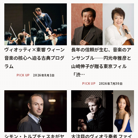
ヴィオッティ×東響 ウィーン
長年の信頼が生む、音楽のア
音楽の核心へ迫る古典プログ
ンサンブル──円光寺雅彦と
ラム
山崎伸子が贈る東京フィル
「渋…
PICK UP
2026年8月1日
PICK UP
2026年7月30日
シモン・トルプチェスキがヤ
大注目のヴィオラ奏者 ファイ