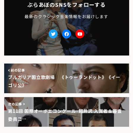
ぶらあぼのSNSをフォローする
最新のクラシック音楽情報をお届けします
Twitter
facebook
Youtube
前の記事
ブルガリア国立歌劇場 《トゥーランドット》《イー
ゴリ公》
次の記事
第11回 国際オーボエコンクール･軽井沢 入賞者＆審査
委員コ…