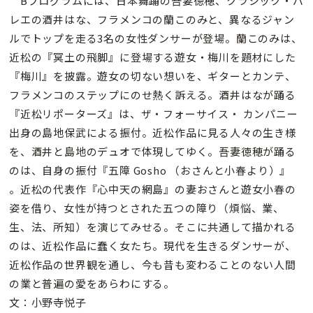
Bプログラムには、日本舞踊の吾妻徳穂、クラシック・バ
レエの酒井はな、フラメンコの蘭このみと、異なるジャン
ルでトップを走る3名の女性ダンサーが登場。蘭このみは、
近松の『冥土の飛脚』に登場する遊女・梅川を題材にした
『梅川』を披露。遊女の切ない想いを、ギターとカンテ、
フラメンコのステップにのせ熱く訴える。酒井はなが踊る
『近松リポーターズ』は、ザ・フォーサイス・ カンパニー
出身の島地保武による振付。近松作品に見る人々の生き様
を、酒井と島地のデュオで体現してゆく。吾妻徳穂が踊る
のは、自身の振付『五障 Gosho （おさんと小春より）』
。近松の代表作『心中天の網島』の妻おさんと遊女小春の
姿を借り、女性が持つとされた五つの障り（煩悩、業、
生、法、所知）を演じてみせる。そこに共通して描かれる
のは、近松作品に蠢く女たち。現代を生きるダンサーが、
近松作品の世界観を通し、今も昔も変わることのない人間
の業と普遍の愛をあらわにする。
文：小野寺悦子