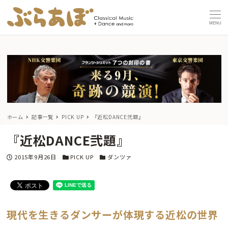
MENU
ホーム
記事一覧
PICK UP
『近松DANCE弐題』
『近松DANCE弐題』
投稿日
カテゴリー
カテゴリー
2015年9月26日
PICK UP
ダンツァ
現代を生きるダンサーが体現する近松の世界