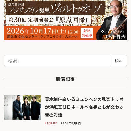
検
検索
索
新着記事
青木尚佳率いるミュンヘンの弦楽トリオ
が浜離宮朝日ホールへ――名手たちが交わす
音の対話
PICK UP
2026年8月8日