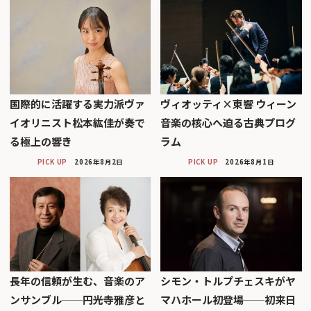
国際的に活躍する実力派ヴァ
ヴィオッティ×東響 ウィーン
イオリニスト松本紘佳が奏で
音楽の核心へ迫る古典プログ
る極上の響き
ラム
PICK UP
2026年8月2日
PICK UP
2026年8月1日
長年の信頼が生む、音楽のア
シモン・トルプチェスキがヤ
ンサンブル──円光寺雅彦と
マハホール初登場──初来日