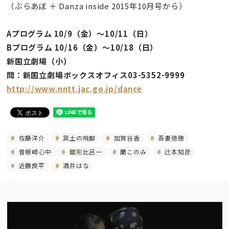
（ぶらあぼ ＋ Danza inside 2015年10月号から）
Aプログラム 10/9（金）〜10/11（日）
Bプログラム 10/16（金）〜10/18（日）
新国立劇場（小）
問：新国立劇場ボックスオフィス03-5352-9999
http://www.nntt.jac.go.jp/dance
佐藤洋介
冥土の飛脚
加賀谷香
吾妻徳穂
曽根崎心中
舘形比呂一
蘭このみ
辻本知彦
近藤良平
酒井はな