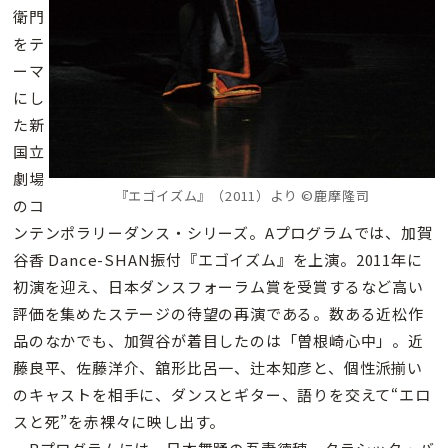
衛門
をテ
ーマ
にし
た新
国立
劇場
『エゴイズム』（2011）より ©鹿摩隆司
のコ
ンテンポラリーダンス・シリーズ。Aプログラムでは、加賀
谷香 Dance-SHAN振付『エゴイズム』を上演。2011年に
初演を迎え、日本ダンスフォーラム賞を受賞するなど高い
評価を集めたステージの待望の再演である。数ある近松作
品のなかでも、加賀谷が着目したのは「曽根崎心中」。近
藤良平、佐藤洋介、舘形比呂一、辻本知彦と、個性派揃い
のキャストを相手に、ダンスとギター、語りを交えて“エロ
スと死”を赤裸々に映し出す。