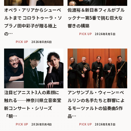
オペラ・アリアからシューベ
佐渡裕＆新日本フィルがブル
ルトまで コロラトゥーラ・ソ
ックナー第5番で挑む巨大な
プラノ田中彩子が贈る極上
響きの構築
の…
PICK UP
2026年8月5日
PICK UP
2026年8月6日
注目ピアニスト3人の素顔に
アンサンブル・ウィーン＝ベ
触れる──神奈川県立音楽堂
ルリンの名手たちと群響によ
新コンサート・シリーズ
るモーツァルトの協奏曲5作
「朝…
品…
PICK UP
2026年8月4日
PICK UP
2026年8月3日