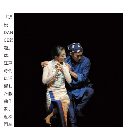
『近
松
DAN
CE弐
題』
は、
江戸
時代
に活
躍し
た戯
曲作
家、
近松
門左