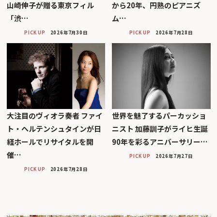
山崎伸子が贈る東京フィル
から20年、円熟のピアニズ
「渋…
ム…
PICK UP
2026年7月30日
PICK UP
2026年7月28日
大注目のヴィオラ奏者 ファイ
世界を魅了するパーカッショ
ト・ヘルテンシュタインが日
ニスト 加藤訓子がライヒ生誕
経ホールでリサイタルを開
90年を彩るアニバーサリー…
催…
PICK UP
2026年7月27日
PICK UP
2026年7月28日