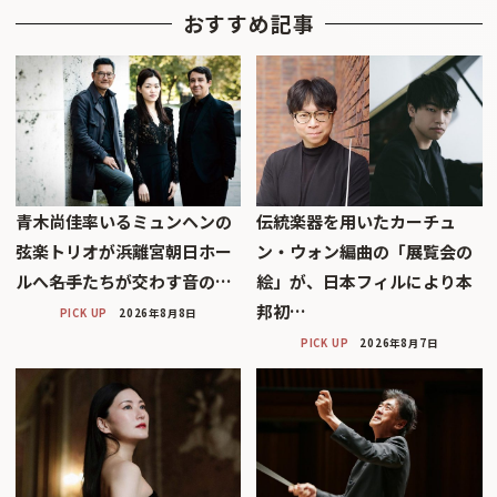
おすすめ記事
青木尚佳率いるミュンヘンの
伝統楽器を用いたカーチュ
弦楽トリオが浜離宮朝日ホー
ン・ウォン編曲の「展覧会の
ルへ――名手たちが交わす音の…
絵」が、日本フィルにより本
邦初…
PICK UP
2026年8月8日
PICK UP
2026年8月7日