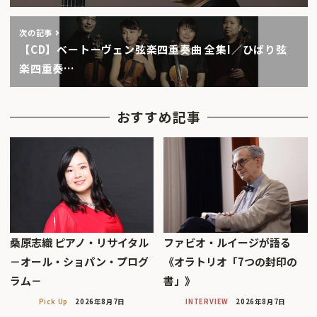
次の記事
【CD】ベートーヴェン弦楽四重奏曲 全集I／ひばり弦
楽四重奏…
おすすめ記事
桑原志織 ピアノ・リサイタル
ファビオ・ルイージが語る
－オール・ショパン・プログ
《オラトリオ「7つの封印の
ラム－
書」》
Pick Up
2026年8月7日
INTERVIEW
2026年8月7日