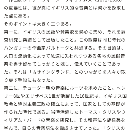
の重要性は、彼が真にイギリス的な音楽とは何かを探求し
た点にある。
そのポイントは大きく二つある。
第一に、イギリスの民謡や賛美歌を熱心に集め、それを調
査研究し楽譜として出版したこと。この態度は同じ時代の
ハンガリーの作曲家バルトークと共通する。その目的は、
人口の流動化によって急速に失われつつある各地の民俗音
楽を書き留めてしっかりと残し、伝えていくことであっ
た。それは「古きイングランド」とのつながりを人々が取
り戻す手段にもなった。
第二に、テューダー朝の音楽にルーツを求めたこと。ヘン
リー8世やエリザベス1世が活躍した16世紀は、イギリス国
教会と絶対主義王政の確立によって、国家としての基礎が
作られた時代である。当時活躍したトーマス・タリスやウ
ィリアム・バードの音楽を研究し、その和声法や旋律美を
学んで、自らの音楽語法を熟成させていった。「タリスの