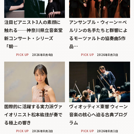
注目ピアニスト3人の素顔に
アンサンブル・ウィーン＝ベ
触れる──神奈川県立音楽堂
ルリンの名手たちと群響によ
新コンサート・シリーズ
るモーツァルトの協奏曲5作
「朝…
品…
PICK UP
2026年8月4日
PICK UP
2026年8月3日
国際的に活躍する実力派ヴァ
ヴィオッティ×東響 ウィーン
イオリニスト松本紘佳が奏で
音楽の核心へ迫る古典プログ
る極上の響き
ラム
PICK UP
2026年8月2日
PICK UP
2026年8月1日