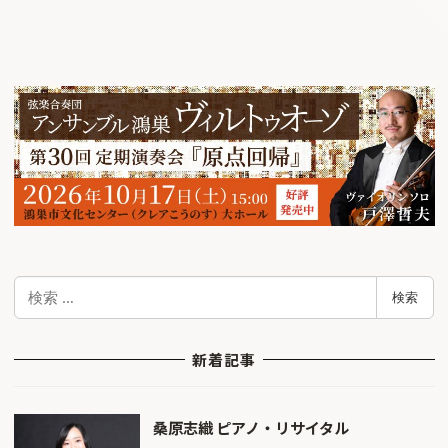
検
検索
索
新着記事
桑原志織 ピアノ・リサイタル