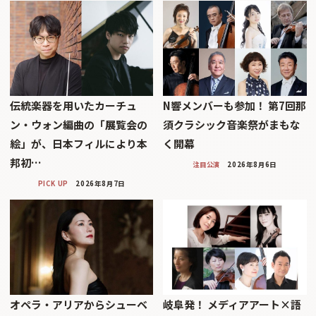
伝統楽器を用いたカーチュ
N響メンバーも参加！ 第7回那
ン・ウォン編曲の「展覧会の
須クラシック音楽祭がまもな
絵」が、日本フィルにより本
く開幕
邦初…
注目公演
2026年8月6日
PICK UP
2026年8月7日
オペラ・アリアからシューベ
岐阜発！ メディアアート×語