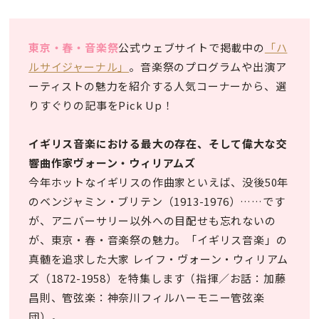
東京・春・音楽祭
公式ウェブサイトで掲載中の
「ハ
ルサイジャーナル」
。音楽祭のプログラムや出演ア
ーティストの魅力を紹介する人気コーナーから、選
りすぐりの記事をPick Up！
イギリス音楽における最大の存在、そして偉大な交
響曲作家ヴォーン・ウィリアムズ
今年ホットなイギリスの作曲家といえば、没後50年
のベンジャミン・ブリテン（1913-1976）……です
が、アニバーサリー以外への目配せも忘れないの
が、東京・春・音楽祭の魅力。「イギリス音楽」の
真髄を追求した大家 レイフ・ヴォーン・ウィリアム
ズ（1872-1958）を特集します（指揮／お話：加藤
昌則、管弦楽：神奈川フィルハーモニー管弦楽
団）。