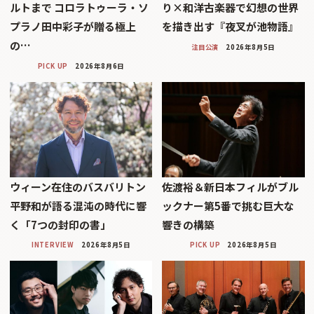
ルトまで コロラトゥーラ・ソ
り×和洋古楽器で幻想の世界
プラノ田中彩子が贈る極上
を描き出す『夜叉が池物語』
の…
注目公演
2026年8月5日
PICK UP
2026年8月6日
ウィーン在住のバスバリトン
佐渡裕＆新日本フィルがブル
平野和が語る混沌の時代に響
ックナー第5番で挑む巨大な
く「7つの封印の書」
響きの構築
INTERVIEW
2026年8月5日
PICK UP
2026年8月5日