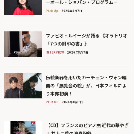
－オール・ショパン・プログラム－
Pick Up
2026年8月7日
ファビオ・ルイージが語る 《オラトリオ
「7つの封印の書」》
INTERVIEW
2026年8月7日
伝統楽器を用いたカーチュン・ウォン編
曲の「展覧会の絵」が、日本フィルによ
り本邦初演！
PICK UP
2026年8月7日
【CD】フランスのピアノ曲 近代の華やぎ
Ⅰ 井上二葉の演奏記録