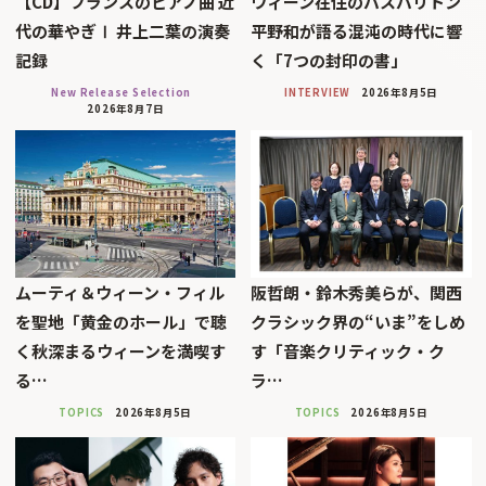
【CD】フランスのピアノ曲 近
ウィーン在住のバスバリトン
代の華やぎⅠ 井上二葉の演奏
平野和が語る混沌の時代に響
記録
く「7つの封印の書」
New Release Selection
INTERVIEW
2026年8月5日
2026年8月7日
ムーティ＆ウィーン・フィル
阪哲朗・鈴木秀美らが、関西
を聖地「黄金のホール」で聴
クラシック界の“いま”をしめ
く秋深まるウィーンを満喫す
す「音楽クリティック・ク
る…
ラ…
TOPICS
2026年8月5日
TOPICS
2026年8月5日