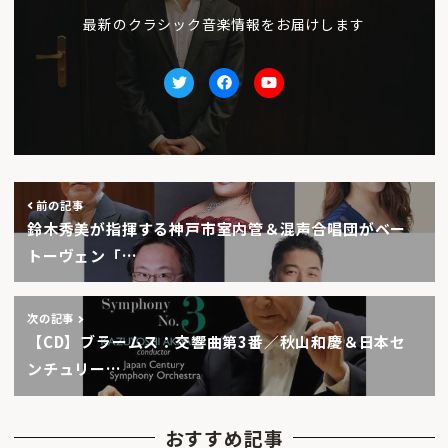
最新のクラシック音楽情報をお届けします
Twitter
facebook
Youtube
前の記事
鈴木秀美が指揮する神戸市室内管＆混声合唱団がベー
トーヴェン「…
次の記事
【CD】ブラームス：交響曲第3番／秋山和慶＆日本セ
ンチュリー…
おすすめ記事