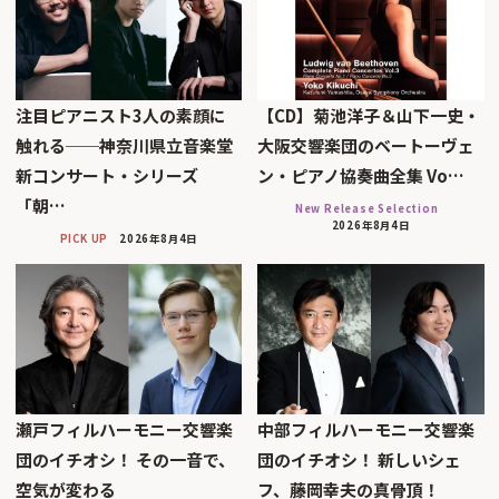
注目ピアニスト3人の素顔に
【CD】菊池洋子＆山下一史・
触れる──神奈川県立音楽堂
大阪交響楽団のベートーヴェ
新コンサート・シリーズ
ン・ピアノ協奏曲全集 Vo…
「朝…
New Release Selection
2026年8月4日
PICK UP
2026年8月4日
瀬戸フィルハーモニー交響楽
中部フィルハーモニー交響楽
団のイチオシ！ その一音で、
団のイチオシ！ 新しいシェ
空気が変わる
フ、藤岡幸夫の真骨頂！