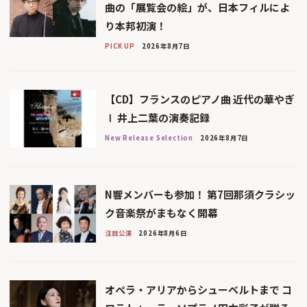
曲の「展覧会の絵」が、日本フィルによ
り本邦初演！
PICK UP
2026年8月7日
【CD】フランスのピアノ曲 近代の華やぎ
Ⅰ 井上二葉の演奏記録
New Release Selection
2026年8月7日
N響メンバーも参加！ 第7回那須クラシッ
ク音楽祭がまもなく開幕
注目公演
2026年8月6日
オペラ・アリアからシューベルトまで コ