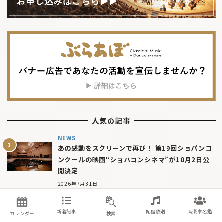
人気の記事
NEWS
あの感動をスクリーンで再び！ 第19回ショパンコ
ンクールの映画“ショパコンシネマ”が10月2日公
開決定
2026年7月31日
NEWS
新着記事
配信放送
音楽家名鑑
第50回ピティナ・ピアノコンペティション特級、
カレンダー
検索