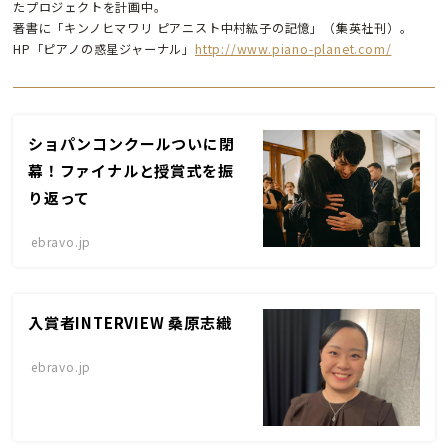
たプロジェクトを計画中。
著書に「キンノヒマワリ ピアニスト中村紘子の記憶」（集英社刊）。
HP「ピアノの惑星ジャーナル」
http://www.piano-planet.com/
ショパンコンクールついに閉
幕！ファイナルと授賞式を振
り返って
ebravo.jp
入賞者INTERVIEW 桑原志織
ebravo.jp