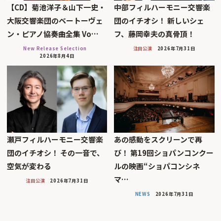
【CD】菊池洋子＆山下一史・
中部フィルハーモニー交響楽
大阪交響楽団のベートーヴェ
団のイチオシ！ 新しいシェ
ン・ピアノ協奏曲全集 Vo…
フ、藤岡幸夫の真骨頂！
New Release Selection
注目公演
2026年7月31日
2026年8月4日
瀬戸フィルハーモニー交響楽
あの感動をスクリーンで再
団のイチオシ！ その一音で、
び！ 第19回ショパンコンクー
空気が変わる
ルの映画“ショパコンシネ
マ…
注目公演
2026年7月31日
NEWS
2026年7月31日