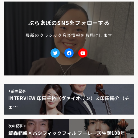
ぶらあぼのSNSをフォローする
最新のクラシック音楽情報をお届けします
Twitter
facebook
Youtube
前の記事
INTERVIEW 印田千裕（ヴァイオリン）＆印田陽介（チ
ェ…
次の記事
飯森範親×パシフィックフィル ブーレーズ生誕100年