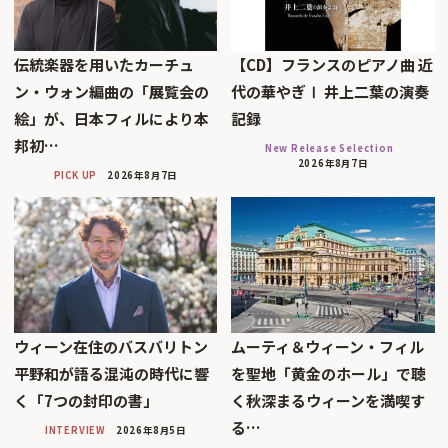
伝統楽器を用いたカーチュ
【CD】フランスのピアノ曲 近
ン・ウォン編曲の「展覧会の
代の華やぎⅠ 井上二葉の演奏
絵」が、日本フィルにより本
記録
邦初…
New Release Selection
2026年8月7日
PICK UP
2026年8月7日
ウィーン在住のバスバリトン
ムーティ＆ウィーン・フィル
平野和が語る混沌の時代に響
を聖地「黄金のホール」で聴
く「7つの封印の書」
く秋深まるウィーンを満喫す
る…
INTERVIEW
2026年8月5日