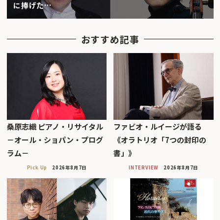
に捧げた…
おすすめ記事
桑原志織 ピアノ・リサイタル
ファビオ・ルイージが語る
－オール・ショパン・プログ
《オラトリオ「7つの封印の
ラム－
書」》
Pick Up
2026年8月7日
INTERVIEW
2026年8月7日