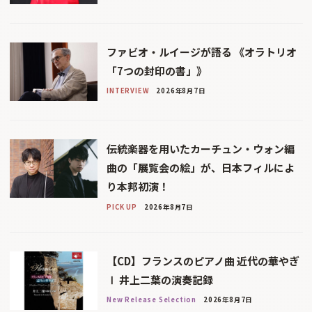
ファビオ・ルイージが語る 《オラトリオ
「7つの封印の書」》
INTERVIEW
2026年8月7日
伝統楽器を用いたカーチュン・ウォン編
曲の「展覧会の絵」が、日本フィルによ
り本邦初演！
PICK UP
2026年8月7日
【CD】フランスのピアノ曲 近代の華やぎ
Ⅰ 井上二葉の演奏記録
New Release Selection
2026年8月7日