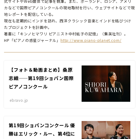
式サイトやWeb媒体で記事を執筆。また、ポーランド、ロシア、アメリ
カなどで国際ピアノコンクールの現地取材を行い、ウェブサイトなどで現
地レポートを配信している。
現在も定期的にインドを訪れ、西洋クラシック音楽とインドを結びつけ
たプロジェクトを計画中。
著書に「キンノヒマワリ ピアニスト中村紘子の記憶」（集英社刊）。
HP「ピアノの惑星ジャーナル」
http://www.piano-planet.com/
【フォト＆動画まとめ】桑原
志織——第19回ショパン国際
ピアノコンクール
ebravo.jp
第19回ショパンコンクール 優
勝はエリック・ルー、第4位に