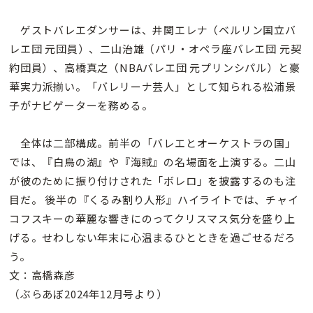
ゲストバレエダンサーは、井関エレナ（ベルリン国立バ
レエ団 元団員）、二山治雄（パリ・オペラ座バレエ団 元契
約団員）、高橋真之（NBAバレエ団 元プリンシパル）と豪
華実力派揃い。「バレリーナ芸人」として知られる松浦景
子がナビゲーターを務める。
全体は二部構成。前半の「バレエとオーケストラの国」
では、『白鳥の湖』や『海賊』の名場面を上演する。二山
が彼のために振り付けされた「ボレロ」を披露するのも注
目だ。 後半の『くるみ割り人形』ハイライトでは、チャイ
コフスキーの華麗な響きにのってクリスマス気分を盛り上
げる。せわしない年末に心温まるひとときを過ごせるだろ
う。
文：高橋森彦
（ぶらあぼ2024年12月号より）