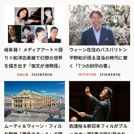
岐阜発！ メディアアート×語
ウィーン在住のバスバリトン
り×和洋古楽器で幻想の世界
平野和が語る混沌の時代に響
を描き出す『夜叉が池物語』
く「7つの封印の書」
注目公演
2026年8月5日
INTERVIEW
2026年8月5日
ムーティ＆ウィーン・フィル
佐渡裕＆新日本フィルがブル
を聖地「黄金のホール」で聴
ックナー第5番で挑む巨大な