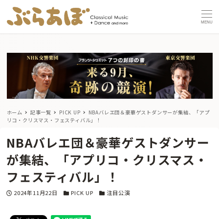
MENU
ホーム
記事一覧
PICK UP
NBAバレエ団＆豪華ゲストダンサーが集結、「アプ
リコ・クリスマス・フェスティバル」！
NBAバレエ団＆豪華ゲストダンサー
が集結、「アプリコ・クリスマス・
フェスティバル」！
投稿日
カテゴリー
カテゴリー
2024年11月22日
PICK UP
注目公演