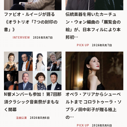
ファビオ・ルイージが語る
伝統楽器を用いたカーチュ
《オラトリオ「7つの封印の
ン・ウォン編曲の「展覧会の
書」》
絵」が、日本フィルにより本
邦初…
INTERVIEW
2026年8月7日
PICK UP
2026年8月7日
N響メンバーも参加！ 第7回那
オペラ・アリアからシューベ
須クラシック音楽祭がまもな
ルトまで コロラトゥーラ・ソ
く開幕
プラノ田中彩子が贈る極上
の…
注目公演
2026年8月6日
PICK UP
2026年8月6日