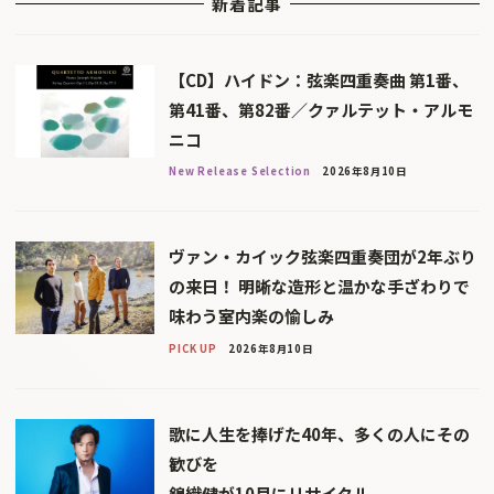
新着記事
【CD】ハイドン：弦楽四重奏曲 第1番、
第41番、第82番／クァルテット・アルモ
ニコ
New Release Selection
2026年8月10日
ヴァン・カイック弦楽四重奏団が2年ぶり
の来日！ 明晰な造形と温かな手ざわりで
味わう室内楽の愉しみ
PICK UP
2026年8月10日
歌に人生を捧げた40年、多くの人にその
歓びを
錦織健が10月にリサイタル