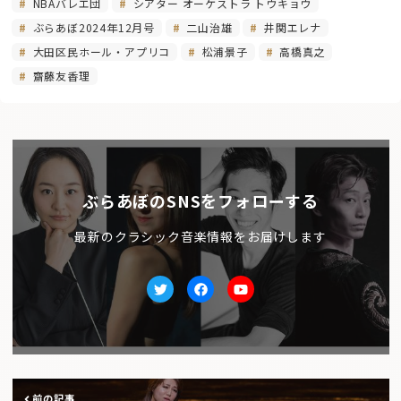
NBAバレエ団
シアター オーケストラ トウキョウ
ぶらあぼ2024年12月号
二山治雄
井関エレナ
大田区民ホール・アプリコ
松浦景子
高橋真之
齋藤友香理
ぶらあぼのSNSをフォローする
最新のクラシック音楽情報をお届けします
Twitter
facebook
Youtube
前の記事