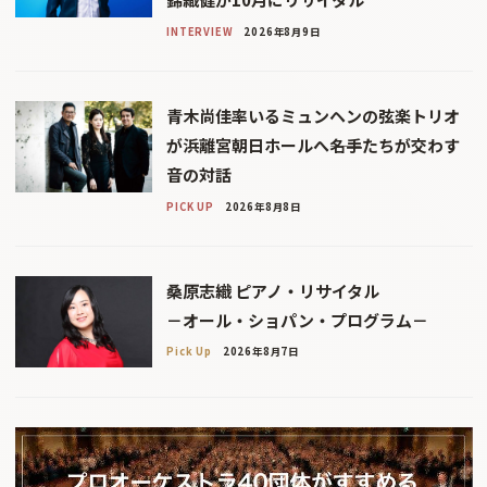
INTERVIEW
2026年8月9日
青木尚佳率いるミュンヘンの弦楽トリオ
が浜離宮朝日ホールへ――名手たちが交わす
音の対話
PICK UP
2026年8月8日
桑原志織 ピアノ・リサイタル
－オール・ショパン・プログラム－
Pick Up
2026年8月7日