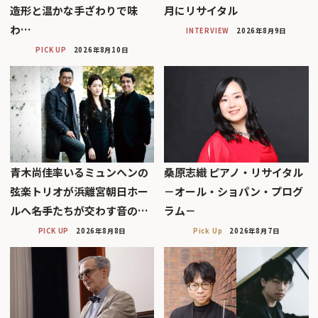
造形と温かな手ざわりで味
月にリサイタル
わ…
INTERVIEW
2026年8月9日
PICK UP
2026年8月10日
青木尚佳率いるミュンヘンの
桑原志織 ピアノ・リサイタル
弦楽トリオが浜離宮朝日ホー
－オール・ショパン・プログ
ルへ――名手たちが交わす音の…
ラム－
PICK UP
2026年8月8日
Pick Up
2026年8月7日