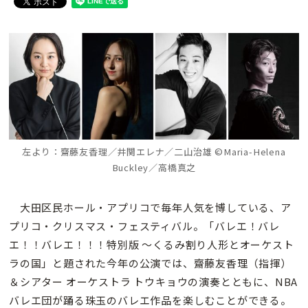
左より：齋藤友香理／井関エレナ／二山治雄 ©Maria-Helena
Buckley／高橋真之
大田区民ホール・アプリコで毎年人気を博している、ア
プリコ・クリスマス・フェスティバル。「バレエ！バレ
エ！！バレエ！！！特別版 〜くるみ割り人形とオーケスト
ラの国」と題された今年の公演では、齋藤友香理（指揮）
＆シアター オーケストラ トウキョウの演奏とともに、NBA
バレエ団が踊る珠玉のバレエ作品を楽しむことができる。