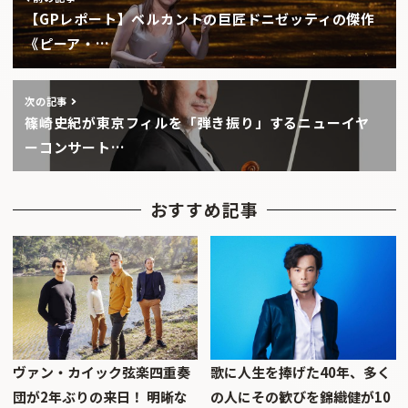
【GPレポート】ベルカントの巨匠ドニゼッティの傑作
《ピーア・…
次の記事
篠崎史紀が東京フィルを「弾き振り」するニューイヤ
ーコンサート…
おすすめ記事
ヴァン・カイック弦楽四重奏
歌に人生を捧げた40年、多く
団が2年ぶりの来日！ 明晰な
の人にその歓びを錦織健が10