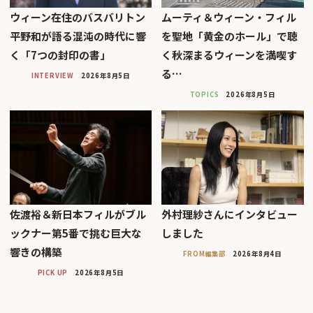
ウィーン在住のバスバリトン
ムーティ＆ウィーン・フィル
平野和が語る混沌の時代に響
を聖地「黄金のホール」で聴
く「7つの封印の書」
く秋深まるウィーンを満喫す
る…
INTERVIEW
2026年8月5日
TOPICS
2026年8月5日
佐渡裕＆新日本フィルがブル
外村理紗さんにインタビュー
ックナー第5番で挑む巨大な
しました
響きの構築
FROM編集部
2026年8月4日
PICK UP
2026年8月5日