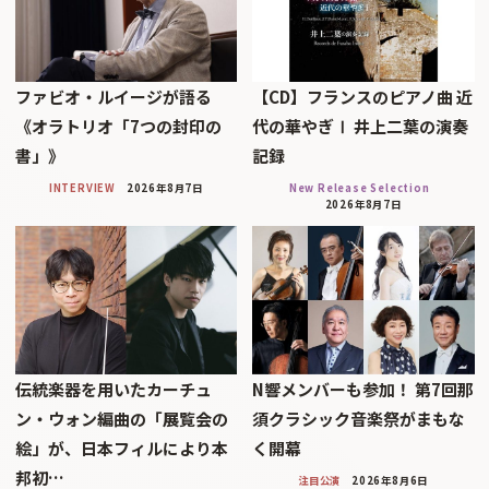
ファビオ・ルイージが語る
【CD】フランスのピアノ曲 近
《オラトリオ「7つの封印の
代の華やぎⅠ 井上二葉の演奏
書」》
記録
INTERVIEW
2026年8月7日
New Release Selection
2026年8月7日
伝統楽器を用いたカーチュ
N響メンバーも参加！ 第7回那
ン・ウォン編曲の「展覧会の
須クラシック音楽祭がまもな
絵」が、日本フィルにより本
く開幕
邦初…
注目公演
2026年8月6日