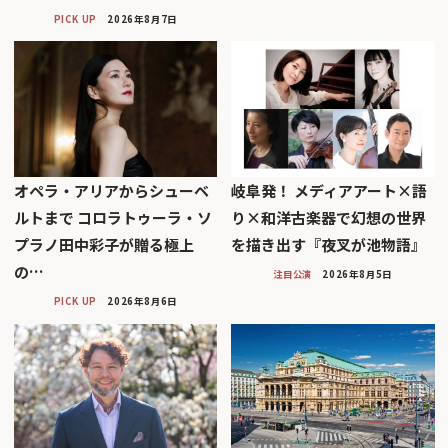
PICK UP
2026年8月7日
オペラ・アリアからシューベ
岐阜発！ メディアアート×語
ルトまで コロラトゥーラ・ソ
り×和洋古楽器で幻想の世界
プラノ田中彩子が贈る極上
を描き出す『夜叉が池物語』
の…
注目公演
2026年8月5日
PICK UP
2026年8月6日