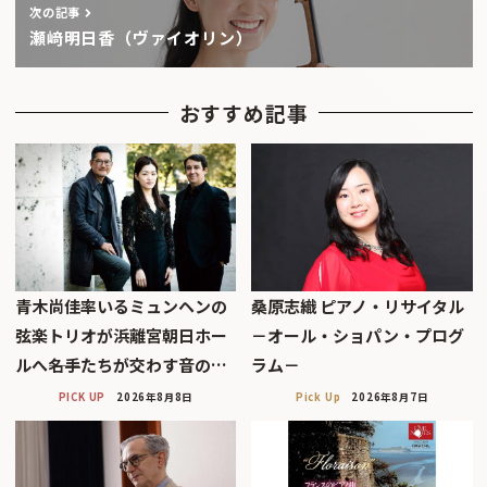
次の記事
瀬﨑明日香（ヴァイオリン）
おすすめ記事
青木尚佳率いるミュンヘンの
桑原志織 ピアノ・リサイタル
弦楽トリオが浜離宮朝日ホー
－オール・ショパン・プログ
ルへ――名手たちが交わす音の…
ラム－
PICK UP
2026年8月8日
Pick Up
2026年8月7日