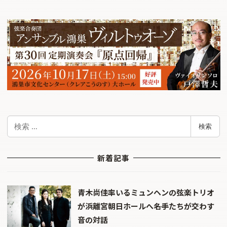
検
検索
索
新着記事
青木尚佳率いるミュンヘンの弦楽トリオ
が浜離宮朝日ホールへ――名手たちが交わす
音の対話