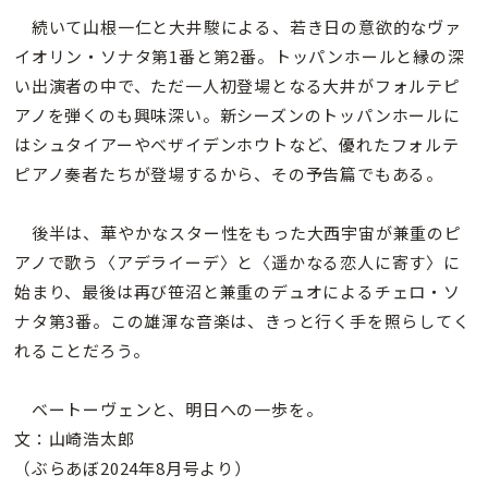
続いて山根一仁と大井駿による、若き日の意欲的なヴァ
イオリン・ソナタ第1番と第2番。トッパンホールと縁の深
い出演者の中で、ただ一人初登場となる大井がフォルテピ
アノを弾くのも興味深い。新シーズンのトッパンホールに
はシュタイアーやベザイデンホウトなど、優れたフォルテ
ピアノ奏者たちが登場するから、その予告篇でもある。
後半は、華やかなスター性をもった大西宇宙が兼重のピ
アノで歌う〈アデライーデ〉と〈遥かなる恋人に寄す〉に
始まり、最後は再び笹沼と兼重のデュオによるチェロ・ソ
ナタ第3番。この雄渾な音楽は、きっと行く手を照らしてく
れることだろう。
ベートーヴェンと、明日への一歩を。
文：山崎浩太郎
（ぶらあぼ2024年8月号より）