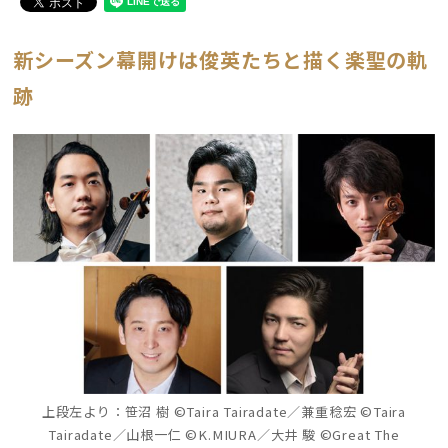
新シーズン幕開けは俊英たちと描く楽聖の軌
跡
上段左より：笹沼 樹 ©Taira Tairadate／兼重稔宏 ©Taira
Tairadate／山根一仁 ©K.MIURA／大井 駿 ©Great The