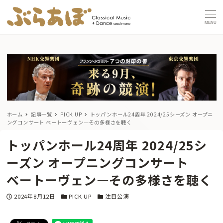
MENU
ホーム
記事一覧
PICK UP
トッパンホール24周年 2024/25シーズン オープニ
ングコンサート
ベートーヴェン―その多様さを聴く
トッパンホール24周年 2024/25シ
ーズン オープニングコンサート
ベートーヴェン―その多様さを聴く
投稿日
カテゴリー
カテゴリー
2024年8月12日
PICK UP
注目公演