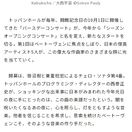
Kabukicho／大西宇宙 ©Simon Pauly
トッパンホールが毎年、開館記念日の10月1日に開催し
てきた「バースデーコンサート」が、今年から「シーズン
オープニングコンサート」と名を変え、新たなスタートを
切る。第1回はベートーヴェンに焦点をしぼり、日本の俊英
アーティスト5人が、この偉大な作曲家のさまざまな顔に光
を当てていく。
開幕は、笹沼樹と兼重稔宏によるチェロ・ソナタ第4番。
トッパンホールのプログラミング・ディレクターの西巻正
史が、ショッキングな出来事に日本がみまわれた今年元日
の夜に手にとったのは、この曲の楽譜だったという。闇を
呪いたくなるあの夜に、心を照らし、灯をともすような音
楽。他者を信じることを希求し、思索を続けたベートーヴ
ェンこそ、そのような音楽の作り手だった。