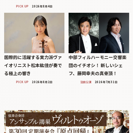
PICK UP
2026年8月4日
国際的に活躍する実力派ヴァ
中部フィルハーモニー交響楽
イオリニスト松本紘佳が奏で
団のイチオシ！ 新しいシェ
る極上の響き
フ、藤岡幸夫の真骨頂！
PICK UP
2026年8月2日
注目公演
2026年7月31日