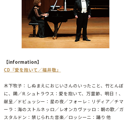
【information】
CD『愛を抱いて／福井敬』
木下牧子：しぬまえにおじいさんのいったこと、竹とんぼ
に、鷗／R.シュトラウス：愛を抱いて、万霊節、明日！、
献呈／ドビュッシー：星の夜／フォーレ：リディア／チマ
ーラ：海のストルネッロ／レオンカヴァッロ：朝の歌／ガ
スタルドン：禁じられた音楽／ロッシーニ：踊り 他