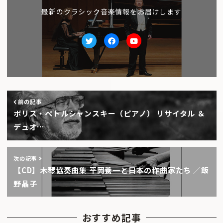
最新のクラシック音楽情報をお届けします
Twitter
facebook
Youtube
前の記事
ボリス・ペトルシャンスキー（ピアノ） リサイタル ＆
デュオ…
次の記事
【CD】木琴協奏曲集 平岡養一と日本の作曲家たち ／飯
野晶子
おすすめ記事