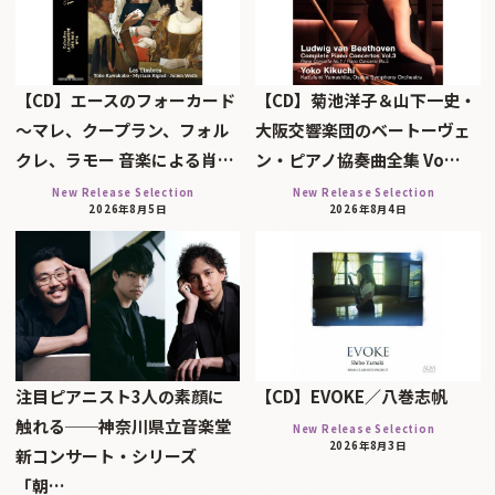
【CD】エースのフォーカード
【CD】菊池洋子＆山下一史・
～マレ、クープラン、フォル
大阪交響楽団のベートーヴェ
クレ、ラモー 音楽による肖…
ン・ピアノ協奏曲全集 Vo…
New Release Selection
New Release Selection
2026年8月5日
2026年8月4日
注目ピアニスト3人の素顔に
【CD】EVOKE／八巻志帆
触れる──神奈川県立音楽堂
New Release Selection
2026年8月3日
新コンサート・シリーズ
「朝…