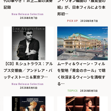
代の華やぎⅠ 井上二葉の演奏
ン・ウォン編曲の「展覧会の
記録
絵」が、日本フィルにより本
邦初…
New Release Selection
2026年8月7日
PICK UP
2026年8月7日
【CD】R.シュトラウス：アル
ムーティ＆ウィーン・フィル
プス交響曲／ アンドレア・バ
を聖地「黄金のホール」で聴
ッティストーニ＆東京フ…
く秋深まるウィーンを満喫す
る…
New Release Selection
2026年8月6日
TOPICS
2026年8月5日