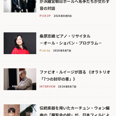
が浜離宮朝日ホールへ――名手たちが交わす
音の対話
PICK UP
2026年8月8日
桑原志織 ピアノ・リサイタル
－オール・ショパン・プログラム－
Pick Up
2026年8月7日
ファビオ・ルイージが語る 《オラトリオ
「7つの封印の書」》
INTERVIEW
2026年8月7日
伝統楽器を用いたカーチュン・ウォン編
曲の「展覧会の絵」が、日本フィルによ