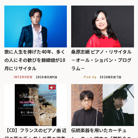
歌に人生を捧げた40年、多く
桑原志織 ピアノ・リサイタル
の人にその歓びを錦織健が10
－オール・ショパン・プログ
月にリサイタル
ラム－
INTERVIEW
2026年8月9日
Pick Up
2026年8月7日
【CD】フランスのピアノ曲 近
伝統楽器を用いたカーチュ