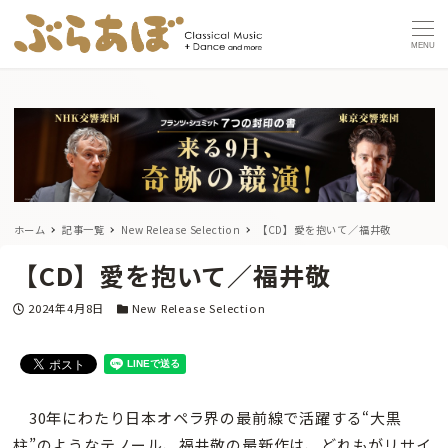
MENU
ホーム
記事一覧
New Release Selection
【CD】愛を抱いて／福井敬
【CD】愛を抱いて／福井敬
投稿日
カテゴリー
2024年4月8日
New Release Selection
30年にわたり日本オペラ界の最前線で活躍する“大黒
柱”のようなテノール、福井敬の最新作は、どれもがリサイ