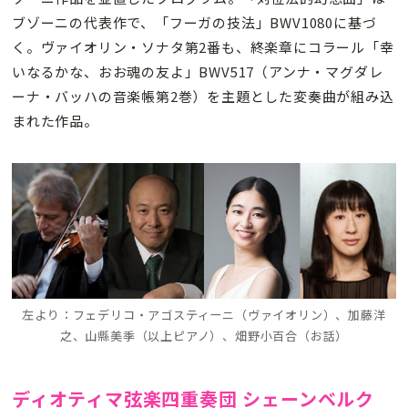
ブゾーニの代表作で、「フーガの技法」BWV1080に基づ
く。ヴァイオリン・ソナタ第2番も、終楽章にコラール「幸
いなるかな、おお魂の友よ」BWV517（アンナ・マグダレ
ーナ・バッハの音楽帳第2巻）を主題とした変奏曲が組み込
まれた作品。
左より：フェデリコ・アゴスティーニ（ヴァイオリン）、加藤洋
之、山縣美季（以上ピアノ）、畑野小百合（お話）
ディオティマ弦楽四重奏団 シェーンベルク