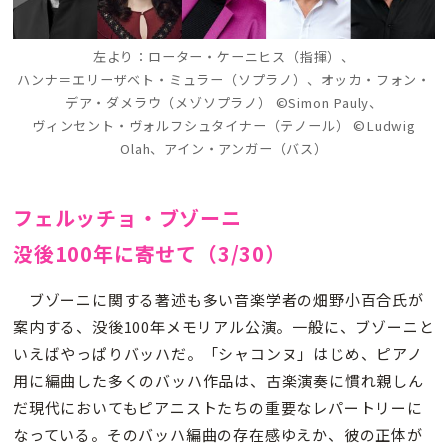
左より：ローター・ケーニヒス（指揮）、
ハンナ＝エリーザベト・ミュラー（ソプラノ）、オッカ・フォン・
デア・ダメラウ（メゾソプラノ） ©Simon Pauly、
ヴィンセント・ヴォルフシュタイナー（テノール） ©Ludwig
Olah、アイン・アンガー（バス）
フェルッチョ・ブゾーニ
没後100年に寄せて（3/30）
ブゾーニに関する著述も多い音楽学者の畑野小百合氏が
案内する、没後100年メモリアル公演。一般に、ブゾーニと
いえばやっぱりバッハだ。「シャコンヌ」はじめ、ピアノ
用に編曲した多くのバッハ作品は、古楽演奏に慣れ親しん
だ現代においてもピアニストたちの重要なレパートリーに
なっている。そのバッハ編曲の存在感ゆえか、彼の正体が