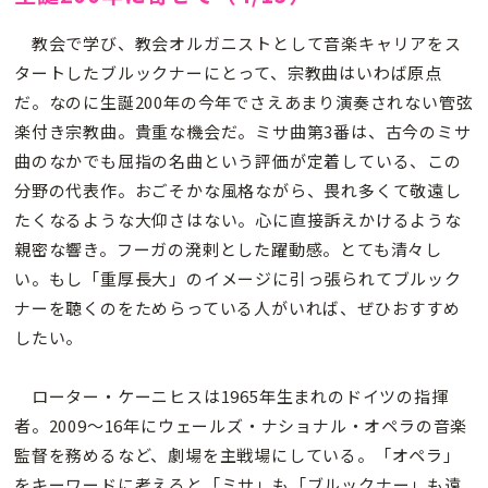
教会で学び、教会オルガニストとして音楽キャリアをス
タートしたブルックナーにとって、宗教曲はいわば原点
だ。なのに生誕200年の今年でさえあまり演奏されない管弦
楽付き宗教曲。貴重な機会だ。ミサ曲第3番は、古今のミサ
曲のなかでも屈指の名曲という評価が定着している、この
分野の代表作。おごそかな風格ながら、畏れ多くて敬遠し
たくなるような大仰さはない。心に直接訴えかけるような
親密な響き。フーガの溌剌とした躍動感。とても清々し
い。もし「重厚長大」のイメージに引っ張られてブルック
ナーを聴くのをためらっている人がいれば、ぜひおすすめ
したい。
ローター・ケーニヒスは1965年生まれのドイツの指揮
者。2009～16年にウェールズ・ナショナル・オペラの音楽
監督を務めるなど、劇場を主戦場にしている。「オペラ」
をキーワードに考えると「ミサ」も「ブルックナー」も遠