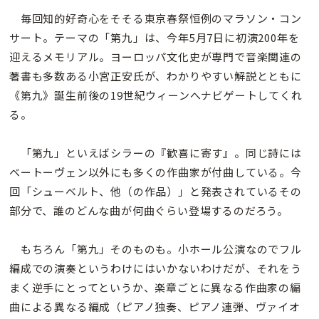
毎回知的好奇心をそそる東京春祭恒例のマラソン・コン
サート。テーマの「第九」は、今年5月7日に初演200年を
迎えるメモリアル。ヨーロッパ文化史が専門で音楽関連の
著書も多数ある小宮正安氏が、わかりやすい解説とともに
《第九》誕生前後の19世紀ウィーンへナビゲートしてくれ
る。
「第九」といえばシラーの『歓喜に寄す』。同じ詩には
ベートーヴェン以外にも多くの作曲家が付曲している。今
回「シューベルト、他（の作品）」と発表されているその
部分で、誰のどんな曲が何曲ぐらい登場するのだろう。
もちろん「第九」そのものも。小ホール公演なのでフル
編成での演奏というわけにはいかないわけだが、それをう
まく逆手にとってというか、楽章ごとに異なる作曲家の編
曲による異なる編成（ピアノ独奏、ピアノ連弾、ヴァイオ