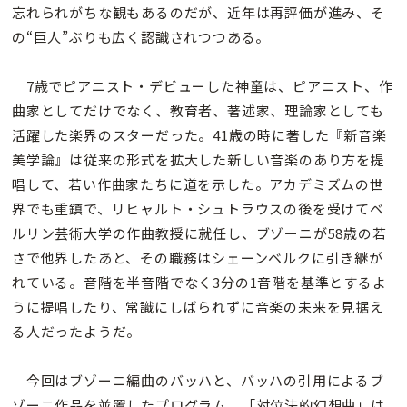
忘れられがちな観もあるのだが、近年は再評価が進み、そ
の“巨人”ぶりも広く認識されつつある。
7歳でピアニスト・デビューした神童は、ピアニスト、作
曲家としてだけでなく、教育者、著述家、理論家としても
活躍した楽界のスターだった。41歳の時に著した『新音楽
美学論』は従来の形式を拡大した新しい音楽のあり方を提
唱して、若い作曲家たちに道を示した。アカデミズムの世
界でも重鎮で、リヒャルト・シュトラウスの後を受けてベ
ルリン芸術大学の作曲教授に就任し、ブゾーニが58歳の若
さで他界したあと、その職務はシェーンベルクに引き継が
れている。音階を半音階でなく3分の1音階を基準とするよ
うに提唱したり、常識にしばられずに音楽の未来を見据え
る人だったようだ。
今回はブゾーニ編曲のバッハと、バッハの引用によるブ
ゾーニ作品を並置したプログラム。「対位法的幻想曲」は