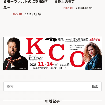
るモーツァルトの協奏曲5作
る極上の響き
品…
PICK UP
2026年8月2日
PICK UP
2026年8月3日
検
検索
索
新着記事