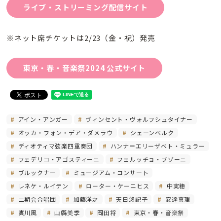
ライブ・ストリーミング配信サイト
※ネット席チケットは2/23（金・祝）発売
東京・春・音楽祭2024 公式サイト
アイン・アンガー
ヴィンセント・ヴォルフシュタイナー
オッカ・フォン・デア・ダメラウ
シェーンベルク
ディオティマ弦楽四重奏団
ハンナ＝エリーザベト・ミュラー
フェデリコ・アゴスティーニ
フェルッチョ・ブゾーニ
ブルックナー
ミュージアム・コンサート
レネケ・ルイテン
ローター・ケーニヒス
中実穂
二期会合唱団
加藤洋之
天日悠記子
安達真理
實川風
山縣美季
岡田将
東京・春・音楽祭