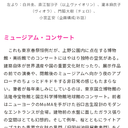
左より：白井圭、直江智沙子（以上ヴァイオリン）、瀧本麻衣子
（ヴィオラ）、門脇大樹（チェロ）、
小宮正安（企画構成/お話）
ミュージアム・コンサート
これも東京春祭恒例だが、上野公園内に点在する博物
館・美術館でのコンサートにはやはり独特の空気がある。
建築自体が世界遺産や国の重要文化財だったり、展示作品
の前での演奏や、閉館後のミュージアムへ向かう夜のアプ
ローチのちょっとドキドキする非日常の感じもたまらな
い。筆者が毎年楽しみにしているのは、東京国立博物館の
法隆寺宝物館と国立科学博物館地球館のコンサート。前者
はニューヨークのMoMAを手がけた谷口吉生設計のモダン
なエントランスが会場。建物前の水盤に面したガラス張り
の空間はとても幻想的。そして例年、桜とともにライトア
ップされた重要文化財の黒門（旧因州池田屋敷表門）をく