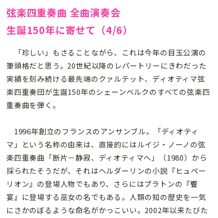
弦楽四重奏曲 全曲演奏会
生誕150年に寄せて（4/6）
「珍しい」もさることながら、これは今年の目玉公演の
筆頭格だと思う。20世紀以降のレパートリーにきわだった
実績を刻み続ける最先端のクァルテット、ディオティマ弦
楽四重奏団が生誕150年のシェーンベルクのすべての弦楽四
重奏曲を弾く。
1996年創立のフランスのアンサンブル。「ディオティ
マ」という名称の由来は、直接的にはルイジ・ノーノの弦
楽四重奏曲「断片－静寂、ディオティマへ」（1980）から
採られたそうだが、それはヘルダーリンの小説『ヒュペー
リオン』の登場人物でもあり、さらにはプラトンの『饗
宴』に登場する巫女の名でもある。人類の知の歴史を一気
にさかのぼるような命名がかっこいい。2002年以来たびた