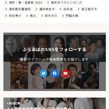
東京・春・音楽祭 2024
東京オペラシンガーズ
東京都交響楽団
瀧本麻衣子
白井圭
直江智沙子
秋元孝介
第九
鈴木大介
門脇大樹
ぶらあぼのSNSをフォローする
最新のクラシック音楽情報をお届けします
Twitter
facebook
Youtube
前の記事
ミモザ弦楽四重奏団 第3回定期演奏会