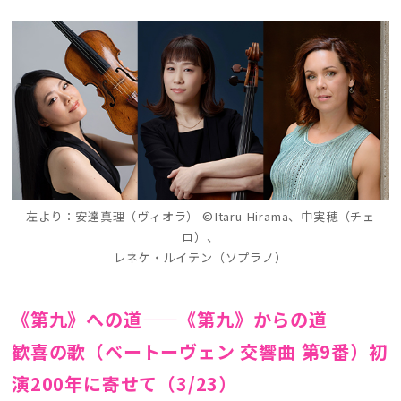
左より：安達真理（ヴィオラ） ©Itaru Hirama、中実穂（チェ
ロ）、
レネケ・ルイテン（ソプラノ）
《第九》への道——《第九》からの道
歓喜の歌（ベートーヴェン 交響曲 第9番）初
演200年に寄せて（3/23）