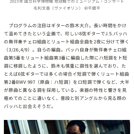
2023年 国立科学博物館 地球館でのミュージアム・コンサート
毛利文香（ヴァイオリン） ©平舘平
プログラムの注目はギターの鈴木大介。長い時間をかけ
て温めてきたという企画で、珍しい8弦ギターでJ.S.バッハ
の無伴奏チェロ組曲とリュート組曲全曲を2夜に分けて弾く
（3/26,4/9）。自らの編曲。バッハ自身が無伴奏チェロ組
曲第5番をリュート組曲第3番に編曲した際にハ短調をト短
調に移調したように、鈴木も慎重に調性を選んでおり、た
とえば6弦ギターでは多くの場合イ短調で弾くリュート組曲
第2番BWV 997（原曲：ハ短調）をロ短調で弾くなど、大半
が原曲と異なる調を採用している。楽器の特性と響きを見
極めてのことに違いなく、普段と別アングルから見る顔の
バッハと出会えそうだ。