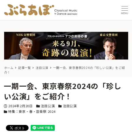
MENU
ホーム
記事一覧
注目公演
一期一会、東京春祭2024の「珍しい公演」をご紹
介！
一期一会、東京春祭2024の「珍し
い公演」をご紹介！
投稿日
カテゴリー
カテゴリー
2024年2月20日
注目公演
注目公演
カテゴリー
特集：東京・春・音楽祭 2024