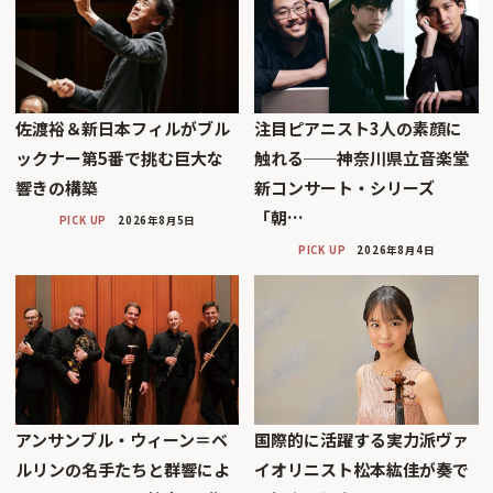
佐渡裕＆新日本フィルがブル
注目ピアニスト3人の素顔に
ックナー第5番で挑む巨大な
触れる──神奈川県立音楽堂
響きの構築
新コンサート・シリーズ
「朝…
PICK UP
2026年8月5日
PICK UP
2026年8月4日
アンサンブル・ウィーン＝ベ
国際的に活躍する実力派ヴァ
ルリンの名手たちと群響によ
イオリニスト松本紘佳が奏で