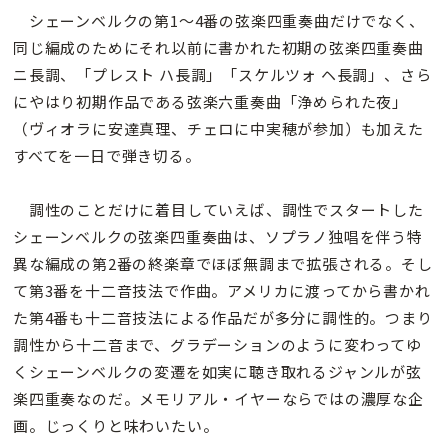
シェーンベルクの第1～4番の弦楽四重奏曲だけでなく、
同じ編成のためにそれ以前に書かれた初期の弦楽四重奏曲
ニ長調、「プレスト ハ長調」「スケルツォ ヘ長調」、さら
にやはり初期作品である弦楽六重奏曲「浄められた夜」
（ヴィオラに安達真理、チェロに中実穂が参加）も加えた
すべてを一日で弾き切る。
調性のことだけに着目していえば、調性でスタートした
シェーンベルクの弦楽四重奏曲は、ソプラノ独唱を伴う特
異な編成の第2番の終楽章でほぼ無調まで拡張される。そし
て第3番を十二音技法で作曲。アメリカに渡ってから書かれ
た第4番も十二音技法による作品だが多分に調性的。つまり
調性から十二音まで、グラデーションのように変わってゆ
くシェーンベルクの変遷を如実に聴き取れるジャンルが弦
楽四重奏なのだ。メモリアル・イヤーならではの濃厚な企
画。じっくりと味わいたい。