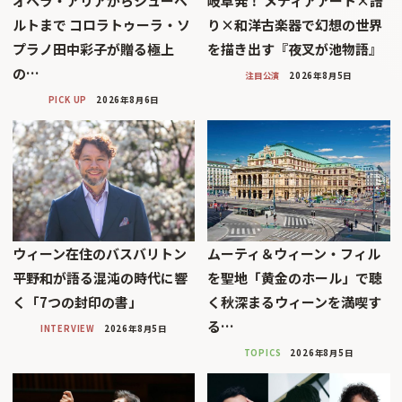
オペラ・アリアからシューベ
岐阜発！ メディアアート×語
ルトまで コロラトゥーラ・ソ
り×和洋古楽器で幻想の世界
プラノ田中彩子が贈る極上
を描き出す『夜叉が池物語』
の…
注目公演
2026年8月5日
PICK UP
2026年8月6日
ウィーン在住のバスバリトン
ムーティ＆ウィーン・フィル
平野和が語る混沌の時代に響
を聖地「黄金のホール」で聴
く「7つの封印の書」
く秋深まるウィーンを満喫す
る…
INTERVIEW
2026年8月5日
TOPICS
2026年8月5日