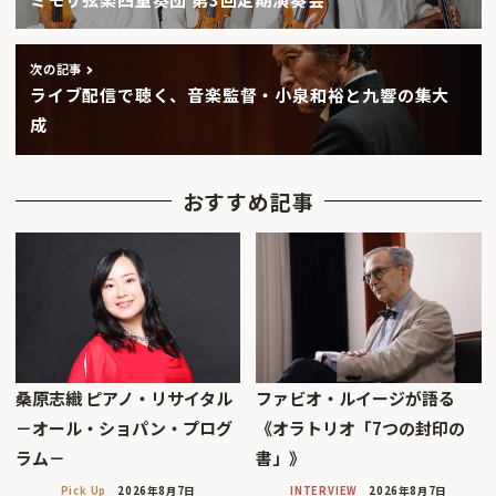
次の記事
ライブ配信で聴く、音楽監督・小泉和裕と九響の集大
成
おすすめ記事
桑原志織 ピアノ・リサイタル
ファビオ・ルイージが語る
－オール・ショパン・プログ
《オラトリオ「7つの封印の
ラム－
書」》
Pick Up
2026年8月7日
INTERVIEW
2026年8月7日