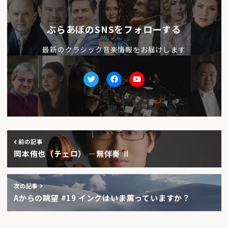
ぶらあぼのSNSをフォローする
最新のクラシック音楽情報をお届けします
Twitter
facebook
Youtube
前の記事
岡本侑也（チェロ） ―無伴奏 Ⅱ
次の記事
Aからの眺望 #19 インクはいま薫っていますか？