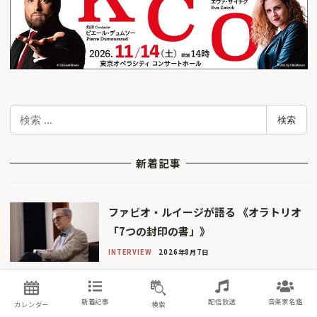
検
検索
索
新着記事
ファビオ・ルイージが語る 《オラトリオ
「7つの封印の書」》
INTERVIEW
2026年8月7日
新着記事
配信放送
音楽家名鑑
カレンダー
検索
伝統楽器を用いたカーチュン・ウォン編