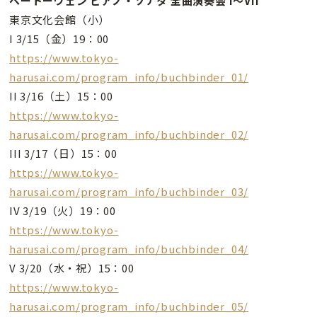
ベートーヴェン ピアノ・ソナタ 全曲演奏会 I～VII
東京文化会館（小）
I 3/15（金）19：00
https://www.tokyo-
harusai.com/program_info/buchbinder_01/
II 3/16（土）15：00
https://www.tokyo-
harusai.com/program_info/buchbinder_02/
III 3/17（日）15：00
https://www.tokyo-
harusai.com/program_info/buchbinder_03/
IV 3/19（火）19：00
https://www.tokyo-
harusai.com/program_info/buchbinder_04/
V 3/20（水・祝）15：00
https://www.tokyo-
harusai.com/program_info/buchbinder_05/