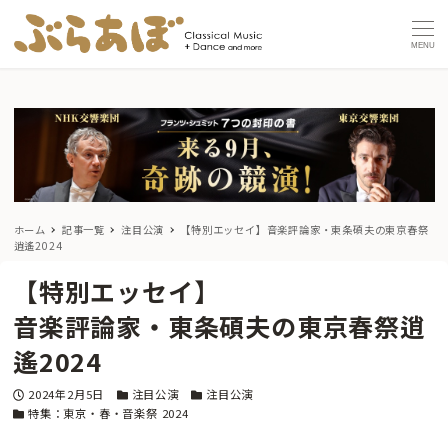
MENU
ホーム
記事一覧
注目公演
【特別エッセイ】
音楽評論家・東条碩夫の東京春祭
逍遙2024
【特別エッセイ】
音楽評論家・東条碩夫の東京春祭逍
遙2024
投稿日
カテゴリー
カテゴリー
2024年2月5日
注目公演
注目公演
カテゴリー
特集：東京・春・音楽祭 2024