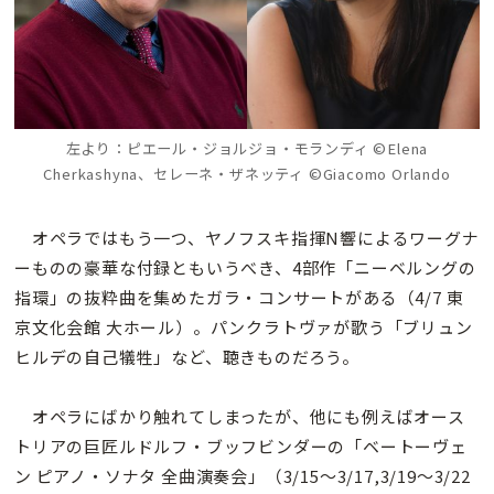
左より：ピエール・ジョルジョ・モランディ ©Elena
Cherkashyna、セレーネ・ザネッティ ©Giacomo Orlando
オペラではもう一つ、ヤノフスキ指揮N響によるワーグナ
ーものの豪華な付録ともいうべき、4部作「ニーベルングの
指環」の抜粋曲を集めたガラ・コンサートがある（4/7 東
京文化会館 大ホール）。パンクラトヴァが歌う「ブリュン
ヒルデの自己犠牲」など、聴きものだろう。
オペラにばかり触れてしまったが、他にも例えばオース
トリアの巨匠ルドルフ・ブッフビンダーの「ベートーヴェ
ン ピアノ・ソナタ 全曲演奏会」（3/15～3/17,3/19～3/22