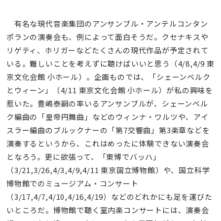
有名な現代音楽集団のアンサンブル・アンテルコンタン
ポランの演奏会も、例によって面白そうだ。クセナキスや
リゲティ、ホリガーなどたくさんの現代作品が予定されて
いる。難しいことを考えずに聴けばいいと思う（4/8,4/9 東
京文化会館 小ホール）。企画ものでは、「シェーンベルク
とウィーン」（4/11 東京文化会館 小ホール）が私の興味を
惹いた。豊嶋泰嗣の率いるアンサンブルが、シェーンベル
ク編曲の「皇帝円舞曲」などのウィンナ・ワルツや、アイ
スラー編曲のブルックナーの「第7交響曲」第3楽章などを
演奏するというから、これはめったに体験できない演奏会
となろう。更に欲張って、「東博でバッハ」
（3/21,3/26,4/3,4/9,4/11 東京国立博物館）や、国立科学
博物館でのミュージアム・コンサート
（3/17,4/7,4/10,4/16,4/19）などのどれかにも足を運びた
いところだ。博物館で聴く室内楽コンサートには、演奏会