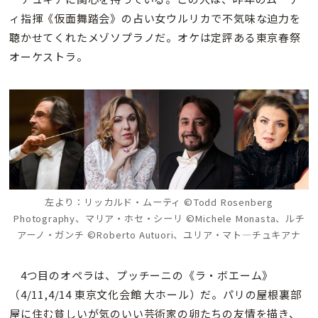
ィ指揮《仮面舞踏会》の占い女ウルリカで不気味な迫力を
聴かせてくれたメゾソプラノだ。オケは定評ある東京春祭
オーケストラ。
左より：リッカルド・ムーティ ©Todd Rosenberg
Photography、マリア・ホセ・シーリ ©Michele Monasta、ルチ
アーノ・ガンチ ©Roberto Autuori、ユリア・マト―チュキアナ
4つ目のオペラは、プッチーニの《ラ・ボエーム》
（4/11,4/14 東京文化会館 大ホール）だ。パリの屋根裏部
屋に住む貧しいが気のいい芸術家の卵たちの友情を描き、