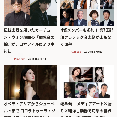
伝統楽器を用いたカーチュ
N響メンバーも参加！ 第7回那
ン・ウォン編曲の「展覧会の
須クラシック音楽祭がまもな
絵」が、日本フィルにより本
く開幕
邦初…
注目公演
2026年8月6日
PICK UP
2026年8月7日
オペラ・アリアからシューベ
岐阜発！ メディアアート×語
ルトまで コロラトゥーラ・ソ
り×和洋古楽器で幻想の世界