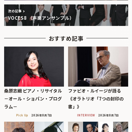
次の記事
VOCES8 （声楽アンサンブル）
おすすめ記事
桑原志織 ピアノ・リサイタル
ファビオ・ルイージが語る
－オール・ショパン・プログ
《オラトリオ「7つの封印の
ラム－
書」》
Pick Up
2026年8月7日
INTERVIEW
2026年8月7日