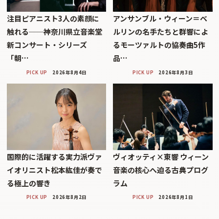
注目ピアニスト3人の素顔に
アンサンブル・ウィーン＝ベ
触れる──神奈川県立音楽堂
ルリンの名手たちと群響によ
新コンサート・シリーズ
るモーツァルトの協奏曲5作
「朝…
品…
PICK UP
2026年8月4日
PICK UP
2026年8月3日
国際的に活躍する実力派ヴァ
ヴィオッティ×東響 ウィーン
イオリニスト松本紘佳が奏で
音楽の核心へ迫る古典プログ
る極上の響き
ラム
PICK UP
2026年8月2日
PICK UP
2026年8月1日