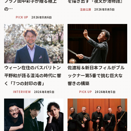
プラノ田中彩子が贈る極上
を描き出す『夜叉が池物語』
の…
注目公演
2026年8月5日
PICK UP
2026年8月6日
ウィーン在住のバスバリトン
佐渡裕＆新日本フィルがブル
平野和が語る混沌の時代に響
ックナー第5番で挑む巨大な
く「7つの封印の書」
響きの構築
INTERVIEW
2026年8月5日
PICK UP
2026年8月5日