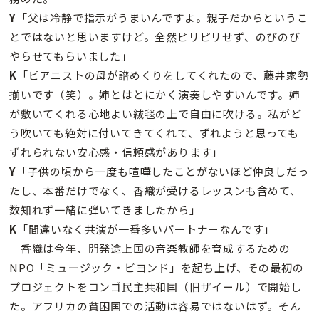
Y
「父は冷静で指示がうまいんですよ。親子だからというこ
とではないと思いますけど。全然ピリピリせず、のびのび
やらせてもらいました」
K
「ピアニストの母が譜めくりをしてくれたので、藤井家勢
揃いです（笑）。姉とはとにかく演奏しやすいんです。姉
が敷いてくれる心地よい絨毯の上で自由に吹ける。私がど
う吹いても絶対に付いてきてくれて、ずれようと思っても
ずれられない安心感・信頼感があります」
Y
「子供の頃から一度も喧嘩したことがないほど仲良しだっ
たし、本番だけでなく、香織が受けるレッスンも含めて、
数知れず一緒に弾いてきましたから」
K
「間違いなく共演が一番多いパートナーなんです」
香織は今年、開発途上国の音楽教師を育成するための
NPO「ミュージック・ビヨンド」を起ち上げ、その最初の
プロジェクトをコンゴ民主共和国（旧ザイール）で開始し
た。アフリカの貧困国での活動は容易ではないはず。そん