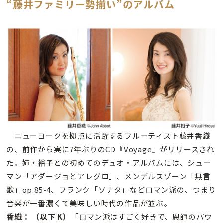
“藤井ファミリー勢揃い”のアルバム
ニューヨークを拠点に活躍するフルーティスト藤井香織
の、前作から実に7年ぶりのCD『Voyage』がリリースされ
た。姉・裕子との初めてのデュオ・アルバムには、シュー
マン「アダージョとアレグロ」、メンデルスゾーン「無言
歌」op.85-4、フランク「ソナタ」などロマン派の、つまり
音楽が一番濃くて美味しい時代の作品が並ぶ。
香織： （以下 K）
「ロマン派はすごく好きで、恩師のパウ