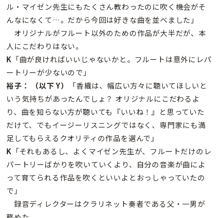
ル・マイゼン先生にもたくさん教わったのに吹く機会がそ
んなになくて…。だから今回は好きな曲を並べました」
オリジナルがフルート以外のための作品が大半だが、本
人にこだわりはない。
K
「曲が良ければいいじゃないかと。フルートは意外にレパ
ートリーが少ないので」
裕子： （以下 Y）
「香織は、幅広い方々に聴いてほしいと
いう気持ちがあったんでしょ？ オリジナルにこだわるよ
り、曲を知らない方が聴いても『いいね！』と思っていた
だけて、でもイージーリスニングではなく、専門家にも満
足してもらえるクオリティの作品を選んで」
K
「それもあるし、よくマイゼン先生が、フルートだけのレ
パートリーばかりを吹いていくより、自分の音楽が曲によ
って育てられる作品を吹くといいよとおっしゃっていたの
で」
録音ディレクターはクラリネット奏者である父・一男が
務めた。