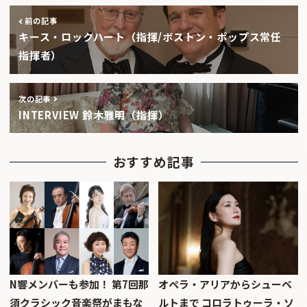
前の記事
キース・ロックハート（指揮/ボストン・ポップス常任
指揮者）
次の記事
INTERVIEW 鈴木雅明（指揮）
おすすめ記事
N響メンバーも参加！ 第7回那
オペラ・アリアからシューベ
須クラシック音楽祭がまもな
ルトまで コロラトゥーラ・ソ