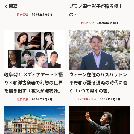
く開幕
プラノ田中彩子が贈る極上
の…
注目公演
2026年8月6日
PICK UP
2026年8月6日
岐阜発！ メディアアート×語
ウィーン在住のバスバリトン
り×和洋古楽器で幻想の世界
平野和が語る混沌の時代に響
を描き出す『夜叉が池物語』
く「7つの封印の書」
注目公演
2026年8月5日
INTERVIEW
2026年8月5日