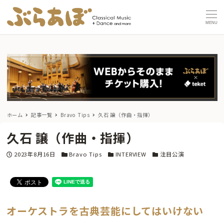
MENU
ホーム
記事一覧
Bravo Tips
久石 譲（作曲・指揮）
久石 譲（作曲・指揮）
投稿日
カテゴリー
カテゴリー
カテゴリー
2023年8月16日
Bravo Tips
INTERVIEW
注目公演
オーケストラを古典芸能にしてはいけない