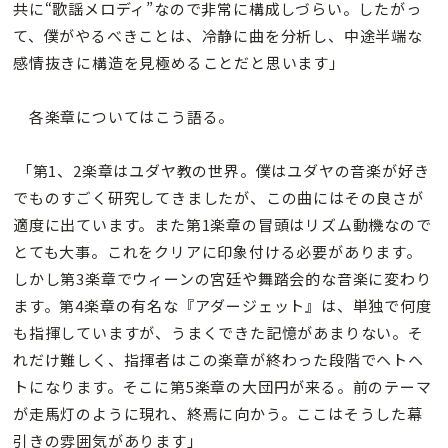
共に“歌謡メロディ”なので非常に構成しづらい。したがっ
て、僕がやるべきことは、冷静に曲を分析し、中途半端な
感情抜きに構造を見極めることだと思います」
各楽章についてはこう語る。
「第1、2楽章はユダヤ教の世界。僕はユダヤの音楽が好き
でものすごく研究してきましたが、この曲にはその良さが
適度に出ています。また第1楽章の冒頭はリズム動機なので
とても大事。これをクリアに印象付ける必要があります。
しかし第3楽章でウィーンの宮廷や舞踏会的な音楽に変わり
ます。第4楽章の有名な『アダージェット』は、単独で何度
も指揮していますが、うまくできた記憶があまりない。そ
れだけ難しく、指揮者はこの楽章が終わった段階でヘトヘ
トになります。そこに第5楽章の大団円が来る。前のテーマ
が走馬灯のように現れ、終焉に向かう。ここはそうした幕
引きの雰囲気があります」