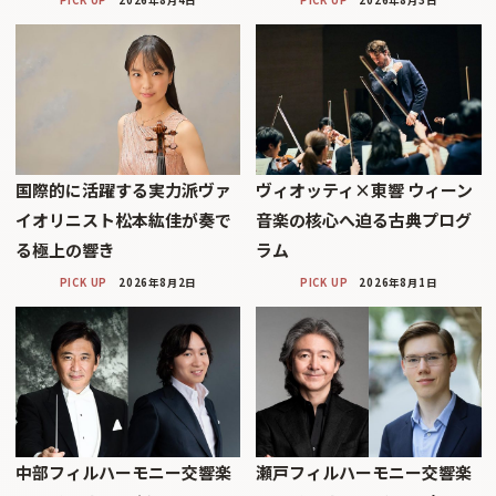
国際的に活躍する実力派ヴァ
ヴィオッティ×東響 ウィーン
イオリニスト松本紘佳が奏で
音楽の核心へ迫る古典プログ
る極上の響き
ラム
PICK UP
2026年8月2日
PICK UP
2026年8月1日
中部フィルハーモニー交響楽
瀬戸フィルハーモニー交響楽