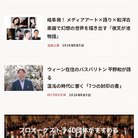
岐阜発！ メディアアート×語り×和洋古
楽器で幻想の世界を描き出す『夜叉が池
物語』
注目公演
2026年8月5日
ウィーン在住のバスバリトン 平野和が語
る
混沌の時代に響く「7つの封印の書」
INTERVIEW
2026年8月5日