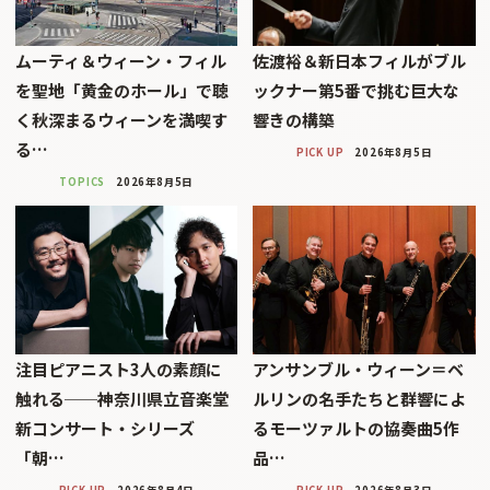
ムーティ＆ウィーン・フィル
佐渡裕＆新日本フィルがブル
を聖地「黄金のホール」で聴
ックナー第5番で挑む巨大な
く秋深まるウィーンを満喫す
響きの構築
る…
PICK UP
2026年8月5日
TOPICS
2026年8月5日
注目ピアニスト3人の素顔に
アンサンブル・ウィーン＝ベ
触れる──神奈川県立音楽堂
ルリンの名手たちと群響によ
新コンサート・シリーズ
るモーツァルトの協奏曲5作
「朝…
品…
PICK UP
2026年8月4日
PICK UP
2026年8月3日