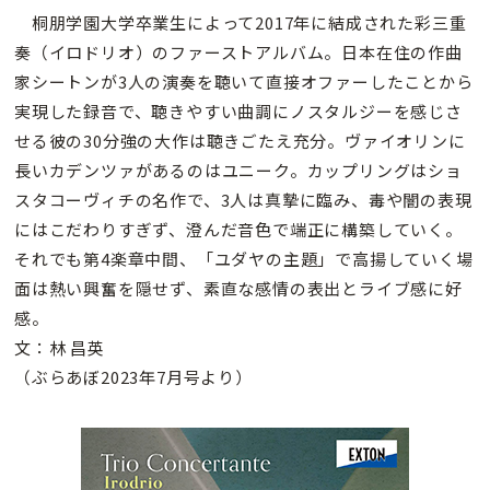
桐朋学園大学卒業生によって2017年に結成された彩三重
奏（イロドリオ）のファーストアルバム。日本在住の作曲
家シートンが3人の演奏を聴いて直接オファーしたことから
実現した録音で、聴きやすい曲調にノスタルジーを感じさ
せる彼の30分強の大作は聴きごたえ充分。ヴァイオリンに
長いカデンツァがあるのはユニーク。カップリングはショ
スタコーヴィチの名作で、3人は真摯に臨み、毒や闇の表現
にはこだわりすぎず、澄んだ音色で端正に構築していく。
それでも第4楽章中間、「ユダヤの主題」で高揚していく場
面は熱い興奮を隠せず、素直な感情の表出とライブ感に好
感。
文：林 昌英
（ぶらあぼ2023年7月号より）