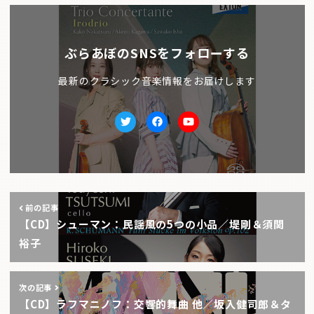
ぶらあぼのSNSをフォローする
最新のクラシック音楽情報をお届けします
Twitter
facebook
Youtube
前の記事
【CD】シューマン：民謡風の5つの小品／堤剛＆須関
裕子
次の記事
【CD】ラフマニノフ：交響的舞曲 他／坂入健司郎＆タ