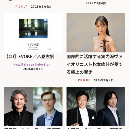
2026年8月4日
PICK UP
2026年8月4日
【CD】EVOKE／八巻志帆
国際的に活躍する実力派ヴァ
イオリニスト松本紘佳が奏で
New Release Selection
2026年8月3日
る極上の響き
PICK UP
2026年8月2日