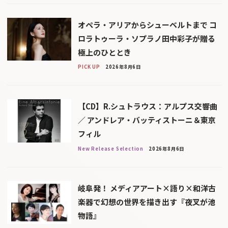
オペラ・アリアからシューベルトまで コ
ロラトゥーラ・ソプラノ田中彩子が贈る
極上のひととき
PICK UP
2026年8月6日
【CD】R.シュトラウス：アルプス交響曲
／ アンドレア・バッティストーニ＆東京
フィル
New Release Selection
2026年8月6日
岐阜発！ メディアアート×語り×和洋古
楽器で幻想の世界を描き出す『夜叉が池
物語』