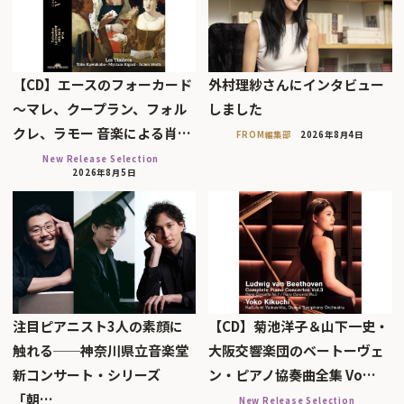
【CD】エースのフォーカード
外村理紗さんにインタビュー
～マレ、クープラン、フォル
しました
クレ、ラモー 音楽による肖…
FROM編集部
2026年8月4日
New Release Selection
2026年8月5日
注目ピアニスト3人の素顔に
【CD】菊池洋子＆山下一史・
触れる──神奈川県立音楽堂
大阪交響楽団のベートーヴェ
新コンサート・シリーズ
ン・ピアノ協奏曲全集 Vo…
「朝…
New Release Selection