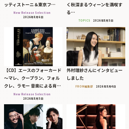
ッティストーニ＆東京フ…
く秋深まるウィーンを満喫す
る…
New Release Selection
2026年8月6日
TOPICS
2026年8月5日
【CD】エースのフォーカード
外村理紗さんにインタビュー
～マレ、クープラン、フォル
しました
クレ、ラモー 音楽による肖…
FROM編集部
2026年8月4日
New Release Selection
2026年8月5日