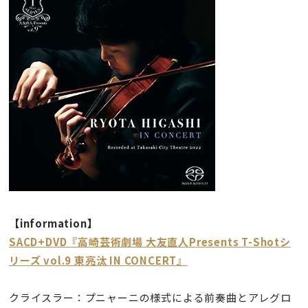
【information】
SACD+DVD『高崎芸術劇場 大友直人Presents T-Shotシ
リーズ vol.9 東亮汰 IN CONCERT』
クライスラー：プニャーニの様式による前奏曲とアレグロ