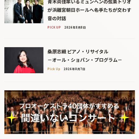
青木尚佳率いるミュンヘンの弦楽トリオ
が浜離宮朝日ホールへ――名手たちが交わす
音の対話
PICK UP
2026年8月8日
桑原志織 ピアノ・リサイタル
－オール・ショパン・プログラム－
Pick Up
2026年8月7日