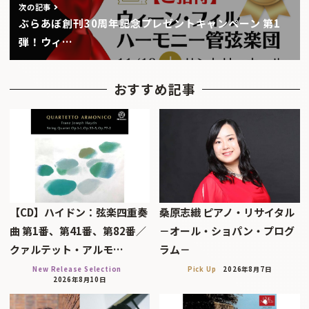
次の記事
ぶらあぼ創刊30周年記念プレゼントキャンペーン 第1
弾！ウィ…
おすすめ記事
【CD】ハイドン：弦楽四重奏
桑原志織 ピアノ・リサイタル
曲 第1番、第41番、第82番／
－オール・ショパン・プログ
クァルテット・アルモ…
ラム－
New Release Selection
Pick Up
2026年8月7日
2026年8月10日