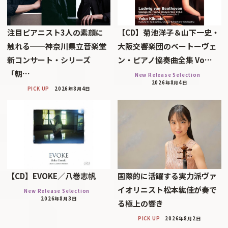
注目ピアニスト3人の素顔に
【CD】菊池洋子＆山下一史・
触れる──神奈川県立音楽堂
大阪交響楽団のベートーヴェ
新コンサート・シリーズ
ン・ピアノ協奏曲全集 Vo…
「朝…
New Release Selection
2026年8月4日
PICK UP
2026年8月4日
【CD】EVOKE／八巻志帆
国際的に活躍する実力派ヴァ
イオリニスト松本紘佳が奏で
New Release Selection
2026年8月3日
る極上の響き
PICK UP
2026年8月2日