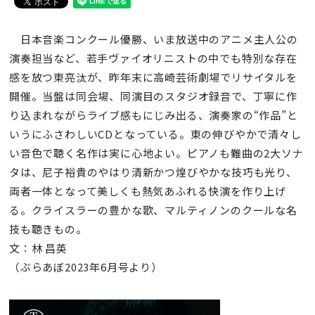
日本音楽コンクール優勝、いま放送中のアニメ主人公の
演奏担当など、若手ヴァイオリニストの中でも特別な存在
感を放つ東亮汰が、昨年末に高崎芸術劇場でリサイタルを
開催。当盤は同会場、同演目のスタジオ録音で、丁寧に作
り込まれながらライブ感もにじみ出る、演奏家の“作品”と
いうにふさわしいCDとなっている。東の伸びやかで清々し
い音色で聴く名作は実に心地よい。ピアノも難曲の2大ソナ
タは、尼子裕貴のやはり清新かつ煌びやかな技巧も光り、
両者一体となって美しくも熱気あふれる快演を作り上げ
る。クライスラーの豊かな歌、マルティノンのクールな名
技も聴きもの。
文：林 昌英
（ぶらあぼ2023年6月号より）