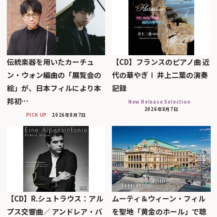
伝統楽器を用いたカーチュ
【CD】フランスのピアノ曲 近
ン・ウォン編曲の「展覧会の
代の華やぎⅠ 井上二葉の演奏
絵」が、日本フィルにより本
記録
邦初…
New Release Selection
2026年8月7日
PICK UP
2026年8月7日
【CD】R.シュトラウス：アル
ムーティ＆ウィーン・フィル
プス交響曲／ アンドレア・バ
を聖地「黄金のホール」で聴