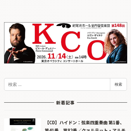
検
検索
索
新着記事
【CD】ハイドン：弦楽四重奏曲 第1番、
第41番、第82番／クァルテット・アルモ