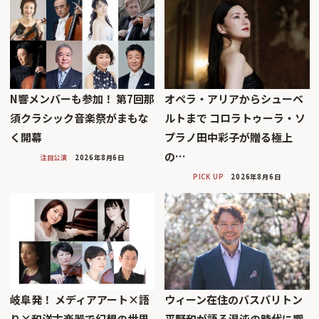
N響メンバーも参加！ 第7回那
オペラ・アリアからシューベ
須クラシック音楽祭がまもな
ルトまで コロラトゥーラ・ソ
く開幕
プラノ田中彩子が贈る極上
の…
注目公演
2026年8月6日
PICK UP
2026年8月6日
岐阜発！ メディアアート×語
ウィーン在住のバスバリトン
り×和洋古楽器で幻想の世界
平野和が語る混沌の時代に響