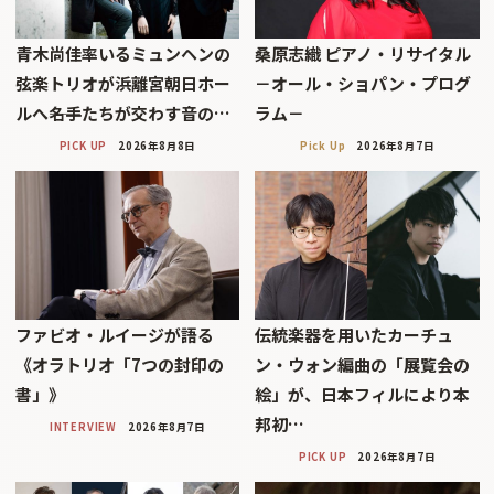
青木尚佳率いるミュンヘンの
桑原志織 ピアノ・リサイタル
弦楽トリオが浜離宮朝日ホー
－オール・ショパン・プログ
ルへ――名手たちが交わす音の…
ラム－
PICK UP
2026年8月8日
Pick Up
2026年8月7日
ファビオ・ルイージが語る
伝統楽器を用いたカーチュ
《オラトリオ「7つの封印の
ン・ウォン編曲の「展覧会の
書」》
絵」が、日本フィルにより本
邦初…
INTERVIEW
2026年8月7日
PICK UP
2026年8月7日