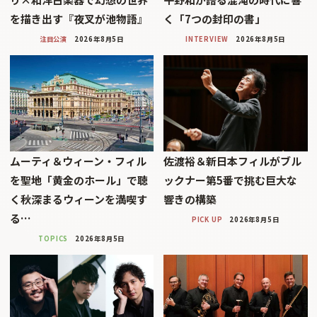
を描き出す『夜叉が池物語』
く「7つの封印の書」
注目公演
2026年8月5日
INTERVIEW
2026年8月5日
ムーティ＆ウィーン・フィル
佐渡裕＆新日本フィルがブル
を聖地「黄金のホール」で聴
ックナー第5番で挑む巨大な
く秋深まるウィーンを満喫す
響きの構築
る…
PICK UP
2026年8月5日
TOPICS
2026年8月5日