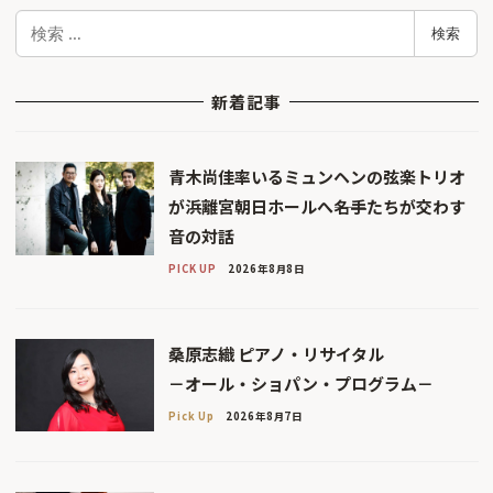
検
検索
索
新着記事
青木尚佳率いるミュンヘンの弦楽トリオ
が浜離宮朝日ホールへ――名手たちが交わす
音の対話
PICK UP
2026年8月8日
桑原志織 ピアノ・リサイタル
－オール・ショパン・プログラム－
Pick Up
2026年8月7日