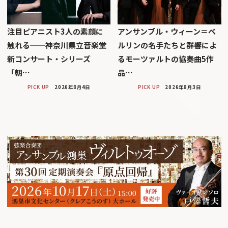
注目ピアニスト3人の素顔に
アンサンブル・ウィーン＝ベ
触れる──神奈川県立音楽堂
ルリンの名手たちと群響によ
新コンサート・シリーズ
るモーツァルトの協奏曲5作
「朝…
品…
PICK UP
2026年8月4日
PICK UP
2026年8月3日