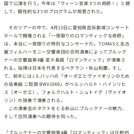
国で公演を行う。今年は「ウィーン音楽 3つの奇跡！」と題
して、個性的な3つのプログラムが用意された。
そのツアーの中で、4月13日に愛知県芸術劇場コンサート
ホールで開催される「一夜限りのロマンティックな奇跡」
は、本当に一夜限りの特別なコンサートだ。TOMASと名古
屋フィルハーモニー交響楽団の合同演奏によってブルック
ナーの交響曲第4番 変ホ長調「ロマンティック」が演奏さ
れる。指揮は日本を代表するベテラン・秋山和慶。そし
て、前半にはJ.S.バッハの「オーボエとヴァイオリンのため
の協奏曲 ニ短調 BWV1060」がベルンハルト・ハインリヒ
ス（オーボエ）、フォルクハルト・シュトイデ（ヴァイオ
リン）の独奏で演奏される。
この演奏会のタクトをとる秋山にブルックナーの魅力、
そして合同演奏への期待を伺った。
「ブルックナーの交響曲第4番『ロマンティック』は比較的