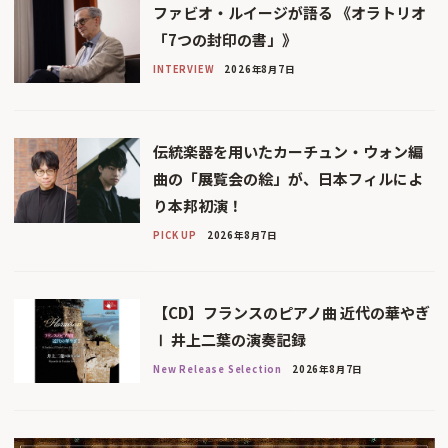
ファビオ・ルイージが語る 《オラトリオ
「7つの封印の書」》
INTERVIEW
2026年8月7日
伝統楽器を用いたカーチュン・ウォン編
曲の「展覧会の絵」が、日本フィルによ
り本邦初演！
PICK UP
2026年8月7日
【CD】フランスのピアノ曲 近代の華やぎ
Ⅰ 井上二葉の演奏記録
New Release Selection
2026年8月7日