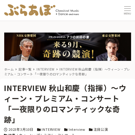
MENU
ホーム
記事一覧
INTERVIEW
INTERVIEW 秋山和慶（指揮）〜ウィーン・プレ
ミアム・コンサート「一夜限りのロマンティックな奇跡」
INTERVIEW 秋山和慶（指揮）〜ウ
ィーン・プレミアム・コンサート
「一夜限りのロマンティックな奇
跡」
投稿日
カテゴリー
カテゴリー
カテゴリー
2023年3月10日
INTERVIEW
Interview
注目公演
カテゴリー