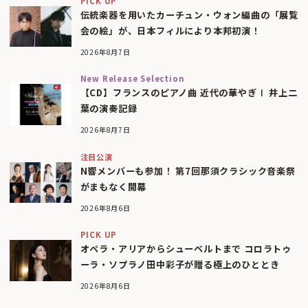
PICK UP
伝統楽器を用いたカーチュン・ウォン編曲の「展覧
会の絵」が、日本フィルにより本邦初演！
2026年8月7日
New Release Selection
【CD】フランスのピアノ曲 近代の華やぎⅠ 井上二
葉の演奏記録
2026年8月7日
注目公演
N響メンバーも参加！ 第7回那須クラシック音楽祭
がまもなく開幕
2026年8月6日
PICK UP
オペラ・アリアからシューベルトまで コロラトゥ
ーラ・ソプラノ田中彩子が贈る極上のひととき
2026年8月6日