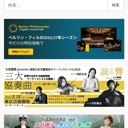
検
検索
索