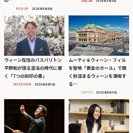
注目公演
2026年8月5日
PICK UP
2026年8月6日
ウィーン在住のバスバリトン
ムーティ＆ウィーン・フィル
平野和が語る混沌の時代に響
を聖地「黄金のホール」で聴
く「7つの封印の書」
く秋深まるウィーンを満喫す
る…
INTERVIEW
2026年8月5日
TOPICS
2026年8月5日