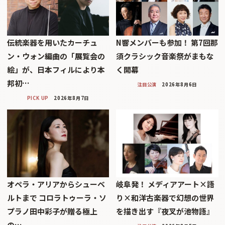
伝統楽器を用いたカーチュ
N響メンバーも参加！ 第7回那
ン・ウォン編曲の「展覧会の
須クラシック音楽祭がまもな
絵」が、日本フィルにより本
く開幕
邦初…
注目公演
2026年8月6日
PICK UP
2026年8月7日
オペラ・アリアからシューベ
岐阜発！ メディアアート×語
ルトまで コロラトゥーラ・ソ
り×和洋古楽器で幻想の世界
プラノ田中彩子が贈る極上
を描き出す『夜叉が池物語』
の…