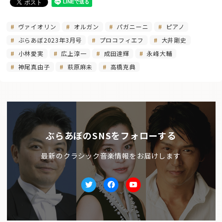
ヴァイオリン
オルガン
パガニーニ
ピアノ
ぶらあぼ2023年3月号
プロコフィエフ
大井剛史
小林愛実
広上淳一
成田達輝
永峰大輔
神尾真由子
萩原麻未
高橋克典
ぶらあぼのSNSをフォローする
最新のクラシック音楽情報をお届けします
Twitter
facebook
Youtube