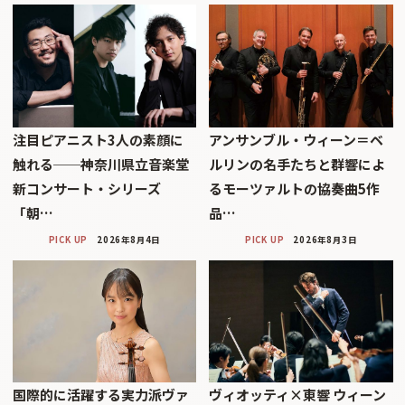
注目ピアニスト3人の素顔に
アンサンブル・ウィーン＝ベ
触れる──神奈川県立音楽堂
ルリンの名手たちと群響によ
新コンサート・シリーズ
るモーツァルトの協奏曲5作
「朝…
品…
PICK UP
2026年8月4日
PICK UP
2026年8月3日
国際的に活躍する実力派ヴァ
ヴィオッティ×東響 ウィーン