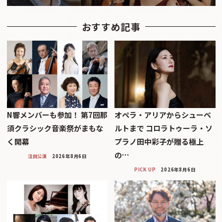
おすすめ記事
N響メンバーも参加！ 第7回那
オペラ・アリアからシューベ
須クラシック音楽祭がまもな
ルトまで コロラトゥーラ・ソ
く開幕
プラノ田中彩子が贈る極上
の…
注目公演
2026年8月6日
PICK UP
2026年8月6日