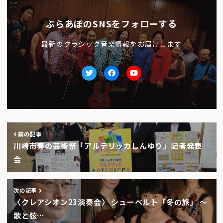
ぶらあぼのSNSをフォローする
最新のクラシック音楽情報をお届けします
Twitter
facebook
Youtube
前の記事
川崎市春の芸術祭「アルテリッカしんゆり」記者発表
会
次の記事
〈クレアシオン23演奏会〉 シューベルト「冬の旅」 〜
歌と弦…