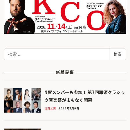
検
検索
索
新着記事
N響メンバーも参加！ 第7回那須クラシッ
ク音楽祭がまもなく開幕
注目公演
2026年8月6日