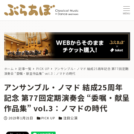
MENU
ホーム
記事一覧
PICK UP
アンサンブル・ノマド 結成25周年記念 第77回定期
演奏会 “委嘱・献呈作品集” vol.3：ノマドの時代
アンサンブル・ノマド 結成25周年
記念 第77回定期演奏会 “委嘱・献呈
作品集” vol.3：ノマドの時代
投稿日
カテゴリー
カテゴリー
2023年1月21日
PICK UP
注目公演