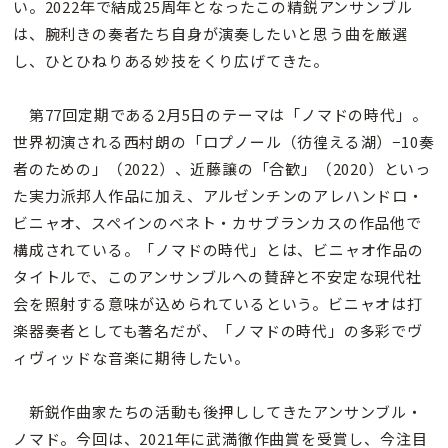
い。2022年で結成25周年となったこの精鋭アンサンブル
は、腕利きの奏者たち自身が演奏したいと思う曲を厳選
し、ひとひねりある妙技をくり広げてきた。
第77回定期である2月5日のテーマは「ノマドの時代」。
世界初演される西村朗の「ロプノール（彷徨える湖）−10奏
者のための」（2022）、近藤譲の「合歓」（2020）といっ
た実力派邦人作品に加え、アルゼンチンのアレハンドロ・
ビニャオ、スペインのベネト・カサブランカスの作品他で
構成されている。「ノマドの時代」とは、ビニャオ作品の
タイトルで、このアンサンブルへの賛辞と不安定な現代社
会を照射する意味が込められているという。ビニャオは打
楽器奏者としても著名だが、「ノマドの時代」の多彩でヴ
ィヴィッドな音楽に期待したい。
新鋭作曲家たちの活動も後押ししてきたアンサンブル・
ノマド。今回は、2021年に武満徹作曲賞を受賞し、今注目