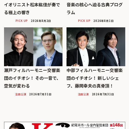
イオリニスト松本紘佳が奏で
音楽の核心へ迫る古典プログ
る極上の響き
ラム
PICK UP
2026年8月2日
PICK UP
2026年8月1日
瀬戸フィルハーモニー交響楽
中部フィルハーモニー交響楽
団のイチオシ！ その一音で、
団のイチオシ！ 新しいシェ
空気が変わる
フ、藤岡幸夫の真骨頂！
注目公演
2026年7月31日
注目公演
2026年7月31日