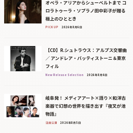
オペラ・アリアからシューベルトまで コ
ロラトゥーラ・ソプラノ田中彩子が贈る
極上のひととき
PICK UP
2026年8月6日
【CD】R.シュトラウス：アルプス交響曲
／ アンドレア・バッティストーニ＆東京
フィル
New Release Selection
2026年8月6日
岐阜発！ メディアアート×語り×和洋古
楽器で幻想の世界を描き出す『夜叉が池
物語』
注目公演
2026年8月5日