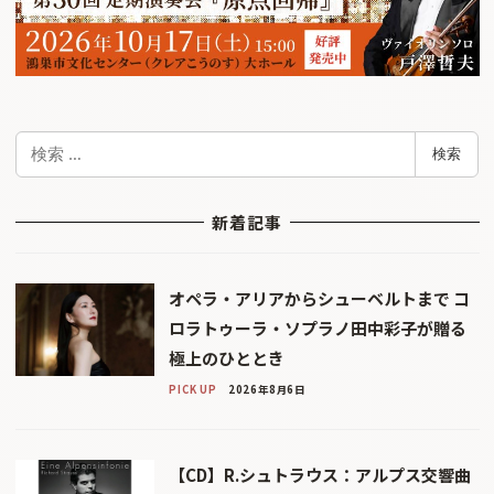
検
検索
索
新着記事
オペラ・アリアからシューベルトまで コ
ロラトゥーラ・ソプラノ田中彩子が贈る
極上のひととき
PICK UP
2026年8月6日
【CD】R.シュトラウス：アルプス交響曲