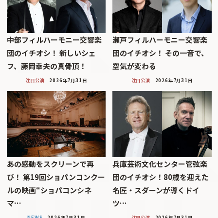
中部フィルハーモニー交響楽
瀬戸フィルハーモニー交響楽
団のイチオシ！ 新しいシェ
団のイチオシ！ その一音で、
フ、藤岡幸夫の真骨頂！
空気が変わる
注目公演
2026年7月31日
注目公演
2026年7月31日
あの感動をスクリーンで再
兵庫芸術文化センター管弦楽
び！ 第19回ショパンコンクー
団のイチオシ！80歳を迎えた
ルの映画“ショパコンシネ
名匠・スダーンが導くドイ
マ…
ツ…
NEWS
2026年7月31日
注目公演
2026年7月31日