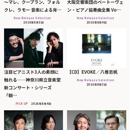
～マレ、クープラン、フォル
大阪交響楽団のベートーヴェ
クレ、ラモー 音楽による肖…
ン・ピアノ協奏曲全集 Vo…
New Release Selection
New Release Selection
2026年8月5日
2026年8月4日
注目ピアニスト3人の素顔に
【CD】EVOKE／八巻志帆
触れる──神奈川県立音楽堂
New Release Selection
2026年8月3日
新コンサート・シリーズ
「朝…
PICK UP
2026年8月4日