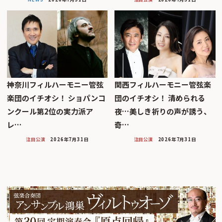
神奈川フィルハーモニー管弦
関西フィルハーモニー管弦楽
楽団のイチオシ！ ショパンコ
団のイチオシ！ 清められる
ンクール第2位の実力派ア
夜…美しき祈りの声が誘う、
レ…
奇…
注目公演
2026年7月31日
注目公演
2026年7月31日