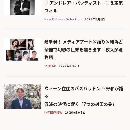
／ アンドレア・バッティストーニ＆東京
フィル
New Release Selection
2026年8月6日
岐阜発！ メディアアート×語り×和洋古
楽器で幻想の世界を描き出す『夜叉が池
物語』
注目公演
2026年8月5日
ウィーン在住のバスバリトン 平野和が語
る
混沌の時代に響く「7つの封印の書」
INTERVIEW
2026年8月5日