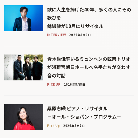
歌に人生を捧げた40年、多くの人にその
歓びを
錦織健が10月にリサイタル
INTERVIEW
2026年8月9日
青木尚佳率いるミュンヘンの弦楽トリオ
が浜離宮朝日ホールへ――名手たちが交わす
音の対話
PICK UP
2026年8月8日
桑原志織 ピアノ・リサイタル
－オール・ショパン・プログラム－
Pick Up
2026年8月7日