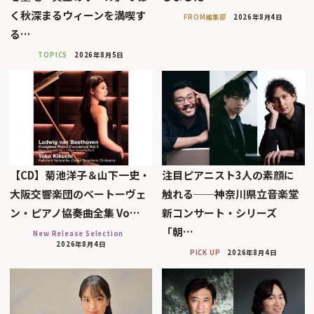
く秋深まるウィーンを満喫す
FROM編集部
2026年8月4日
る…
TOPICS
2026年8月5日
【CD】菊池洋子＆山下一史・
注目ピアニスト3人の素顔に
大阪交響楽団のベートーヴェ
触れる──神奈川県立音楽堂
ン・ピアノ協奏曲全集 Vo…
新コンサート・シリーズ
「朝…
New Release Selection
2026年8月4日
PICK UP
2026年8月4日