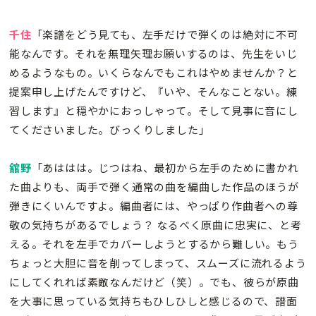
千住
「楽譜をどう見ても、左手だけで弾くのは絶対に不可
能なんです。それを無理矢理お願いするのは、先生をいじ
めるようなもの。いくらなんでもこれはやめませんか？と
提案申し上げたんですけど、『いや、そんなことない。練
習します』と穏やかにおっしゃって。そして見事に音にし
てくださいました。びっくりしました」
舘野
「あははは。じつはね、最初から左手のために書かれ
た曲よりも、両手で弾く通常の曲を編曲した作品のほうが
弾きにくいんですよ。編曲者には、やっぱり作曲者への尊
敬の気持ちがあるでしょう？ なるべく原曲に忠実に、と考
える。それを左手でカバーしようとするから難しい。もう
ちょっと大胆に音を削ってしまって、スムーズに流れるよう
にしてくれれば素敵なんだけど（笑）。でも、彼らが原曲
を大事に思っている気持ちもひしひしと感じるので、譜面