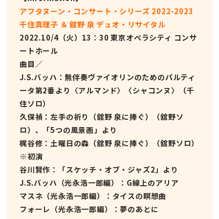
アフタヌーン・コンサート・シリーズ 2022-2023
千住真理子 ＆ 舘野 泉 デュオ・リサイタル
2022.10/4（火）13：30 東京オペラシティ コンサ
ートホール
曲目／
J.S.バッハ：無伴奏ヴァイオリンのためのパルティ
ータ第2番より〈アルマンド〉〈シャコンヌ〉（千
住ソロ）
久保禎：左手の祈り（舘野 泉に捧ぐ）（舘野ソ
ロ）、「5つの風景画」より
梶谷修：土曜日の森（舘野 泉に捧ぐ）（舘野ソロ）
※初演
谷川賢作：「スケッチ・オブ・ジャズ2」より
J.S.バッハ（光永浩一郎編）：G線上のアリア
マスネ（光永浩一郎編）：タイスの瞑想曲
フォーレ（光永浩一郎編）：夢のあとに