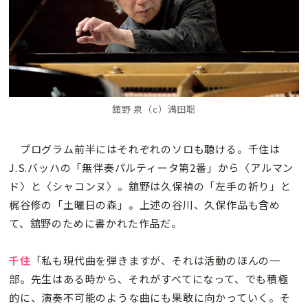
舘野 泉（c）満田聡
プログラム前半にはそれぞれのソロも聴ける。千住は
J.S.バッハの「無伴奏パルティータ第2番」から〈アルマン
ド〉と〈シャコンヌ〉。舘野は久保禎の「左手の祈り」と
梶谷修の「土曜日の森」。上述の谷川、久保作品も含め
て、舘野のために書かれた作品だ。
千住
「私も現代曲を弾きますが、それは活動のほんの一
部。先生はある時から、それがすべてになって、でも積極
的に、演奏不可能のような曲にも果敢に向かっていく。そ