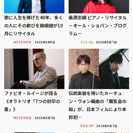
歌に人生を捧げた40年、多く
桑原志織 ピアノ・リサイタル
の人にその歓びを錦織健が10
－オール・ショパン・プログ
月にリサイタル
ラム－
INTERVIEW
2026年8月9日
Pick Up
2026年8月7日
ファビオ・ルイージが語る
伝統楽器を用いたカーチュ
《オラトリオ「7つの封印の
ン・ウォン編曲の「展覧会の
書」》
絵」が、日本フィルにより本
邦初…
INTERVIEW
2026年8月7日
PICK UP
2026年8月7日