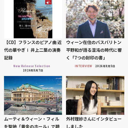
【CD】フランスのピアノ曲 近
ウィーン在住のバスバリトン
代の華やぎⅠ 井上二葉の演奏
平野和が語る混沌の時代に響
記録
く「7つの封印の書」
New Release Selection
INTERVIEW
2026年8月5日
2026年8月7日
ムーティ＆ウィーン・フィル
外村理紗さんにインタビュー
を聖地「黄金のホール」で聴
しました