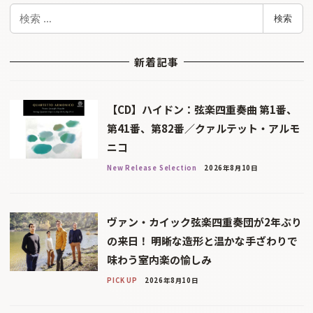
検
検索
索
新着記事
【CD】ハイドン：弦楽四重奏曲 第1番、
第41番、第82番／クァルテット・アルモ
ニコ
New Release Selection
2026年8月10日
ヴァン・カイック弦楽四重奏団が2年ぶり
の来日！ 明晰な造形と温かな手ざわりで
味わう室内楽の愉しみ
PICK UP
2026年8月10日