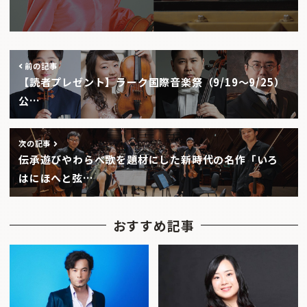
前の記事
【読者プレゼント】ラーク国際音楽祭（9/19〜9/25）
公…
次の記事
伝承遊びやわらべ歌を題材にした新時代の名作「いろ
はにほへと弦…
おすすめ記事