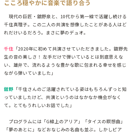
こころ穏やかに音楽で語り合う
現代の巨匠・舘野泉と、10代から第一線で活躍し続ける
千住真理子。この二人の共演を想像したことがある人はど
れだけいるだろう。まさに夢のデュオ。
千住
「2020年に初めて共演させていただきました。舘野先
生の音の美しさ！ 左手だけで弾いているとは到底思えな
い、雄弁で、流れるような豊かな歌に包まれる幸せを感じ
ながら弾いていました」
舘野
「千住さんのご活躍されている姿はもちろんずっと知
っていましたけど、共演というのはなかなか機会がなく
て。とてもうれしいお話でした」
プログラムには「G線上のアリア」「タイスの瞑想曲」
「夢のあとに」などおなじみの名曲も並ぶ。しかしピア