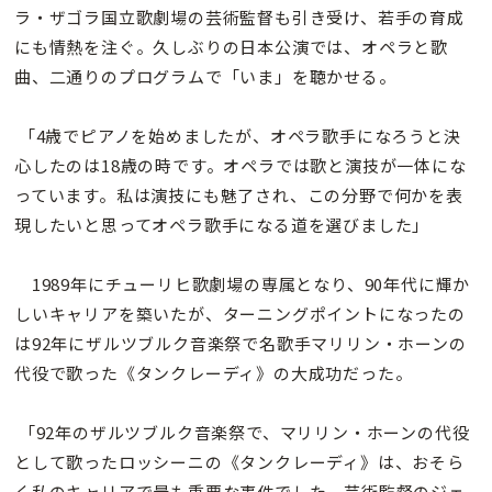
ラ・ザゴラ国立歌劇場の芸術監督も引き受け、若手の育成
にも情熱を注ぐ。久しぶりの日本公演では、オペラと歌
曲、二通りのプログラムで「いま」を聴かせる。
「4歳でピアノを始めましたが、オペラ歌手になろうと決
心したのは18歳の時です。オペラでは歌と演技が一体にな
っています。私は演技にも魅了され、この分野で何かを表
現したいと思ってオペラ歌手になる道を選びました」
1989年にチューリヒ歌劇場の専属となり、90年代に輝か
しいキャリアを築いたが、ターニングポイントになったの
は92年にザルツブルク音楽祭で名歌手マリリン・ホーンの
代役で歌った《タンクレーディ》の大成功だった。
「92年のザルツブルク音楽祭で、マリリン・ホーンの代役
として歌ったロッシーニの《タンクレーディ》は、おそら
く私のキャリアで最も重要な事件でした。芸術監督のジェ