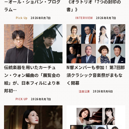
－オール・ショパン・プログ
《オラトリオ「7つの封印の
ラム－
書」》
Pick Up
2026年8月7日
INTERVIEW
2026年8月7日
伝統楽器を用いたカーチュ
N響メンバーも参加！ 第7回那
ン・ウォン編曲の「展覧会の
須クラシック音楽祭がまもな
絵」が、日本フィルにより本
く開幕
邦初…
注目公演
2026年8月6日
PICK UP
2026年8月7日