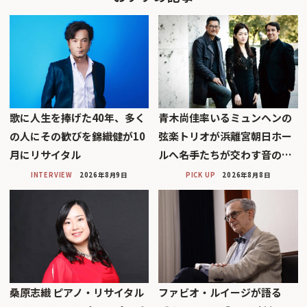
歌に人生を捧げた40年、多く
青木尚佳率いるミュンヘンの
の人にその歓びを錦織健が10
弦楽トリオが浜離宮朝日ホー
月にリサイタル
ルへ――名手たちが交わす音の…
INTERVIEW
2026年8月9日
PICK UP
2026年8月8日
桑原志織 ピアノ・リサイタル
ファビオ・ルイージが語る