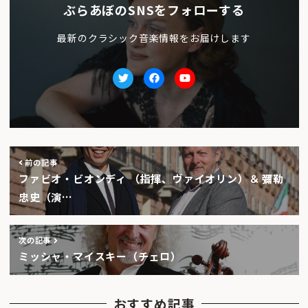
ぶらあぼのSNSをフォローする
最新のクラシック音楽情報をお届けします
Twitter
facebook
Youtube
前の記事
ファビオ・ビオンディ （指揮、ヴァイオリン）＆ 彌勒
忠史（演…
次の記事
ミッシャ・マイスキー（チェロ）
おすすめ記事