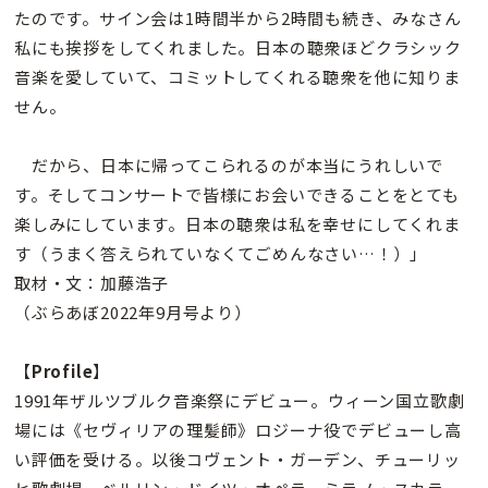
たのです。サイン会は1時間半から2時間も続き、みなさん
私にも挨拶をしてくれました。日本の聴衆ほどクラシック
音楽を愛していて、コミットしてくれる聴衆を他に知りま
せん。
だから、日本に帰ってこられるのが本当にうれしいで
す。そしてコンサートで皆様にお会いできることをとても
楽しみにしています。日本の聴衆は私を幸せにしてくれま
す（うまく答えられていなくてごめんなさい…！）」
取材・文：加藤浩子
（ぶらあぼ2022年9月号より）
【
Profile
】
1991年ザルツブルク音楽祭にデビュー。ウィーン国立歌劇
場には《セヴィリアの理髪師》ロジーナ役でデビューし高
い評価を受ける。以後コヴェント・ガーデン、チューリッ