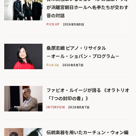
が浜離宮朝日ホールへ――名手たちが交わす
音の対話
PICK UP
2026年8月8日
桑原志織 ピアノ・リサイタル
－オール・ショパン・プログラム－
Pick Up
2026年8月7日
ファビオ・ルイージが語る 《オラトリオ
「7つの封印の書」》
INTERVIEW
2026年8月7日
伝統楽器を用いたカーチュン・ウォン編