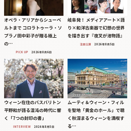
オペラ・アリアからシューベ
岐阜発！ メディアアート×語
ルトまで コロラトゥーラ・ソ
り×和洋古楽器で幻想の世界
プラノ田中彩子が贈る極上
を描き出す『夜叉が池物語』
の…
注目公演
2026年8月5日
PICK UP
2026年8月6日
ウィーン在住のバスバリトン
ムーティ＆ウィーン・フィル
平野和が語る混沌の時代に響
を聖地「黄金のホール」で聴
く「7つの封印の書」
く秋深まるウィーンを満喫す
る…
INTERVIEW
2026年8月5日