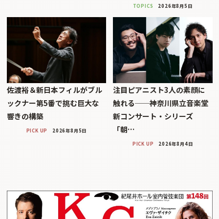
TOPICS
2026年8月5日
佐渡裕＆新日本フィルがブル
注目ピアニスト3人の素顔に
ックナー第5番で挑む巨大な
触れる──神奈川県立音楽堂
響きの構築
新コンサート・シリーズ
「朝…
PICK UP
2026年8月5日
PICK UP
2026年8月4日