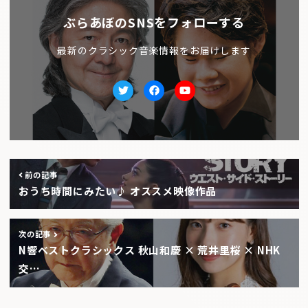
ぶらあぼのSNSをフォローする
最新のクラシック音楽情報をお届けします
Twitter
facebook
Youtube
前の記事
おうち時間にみたい♪ オススメ映像作品
次の記事
N響ベストクラシックス 秋山和慶 × 荒井里桜 × NHK
交…