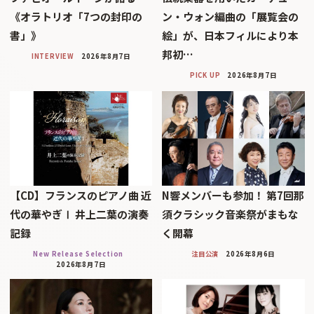
《オラトリオ「7つの封印の
ン・ウォン編曲の「展覧会の
書」》
絵」が、日本フィルにより本
邦初…
INTERVIEW
2026年8月7日
PICK UP
2026年8月7日
【CD】フランスのピアノ曲 近
N響メンバーも参加！ 第7回那
代の華やぎⅠ 井上二葉の演奏
須クラシック音楽祭がまもな
記録
く開幕
New Release Selection
注目公演
2026年8月6日
2026年8月7日