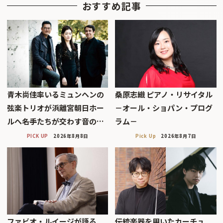
おすすめ記事
青木尚佳率いるミュンヘンの
桑原志織 ピアノ・リサイタル
弦楽トリオが浜離宮朝日ホー
－オール・ショパン・プログ
ルへ――名手たちが交わす音の…
ラム－
PICK UP
2026年8月8日
Pick Up
2026年8月7日
ファビオ・ルイージが語る
伝統楽器を用いたカーチュ