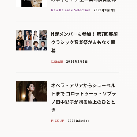
New Release Selection
2026年8月7日
N響メンバーも参加！ 第7回那須
クラシック音楽祭がまもなく開
幕
注目公演
2026年8月6日
オペラ・アリアからシューベル
トまで コロラトゥーラ・ソプラ
ノ田中彩子が贈る極上のひとと
き
PICK UP
2026年8月6日