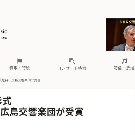
ール
（毎月更新）
東
電子版（無料・月刊）
トピックス
関西
フェスタサマーミューザKAWASAKI 2026
北海道・東北
注目公演
配布場所
インタビュー
中部
定期購読
中国・四国
CD新譜
N響＆東響 《7つ
九州・沖縄
書籍近刊
ロが推す！間違いないオーケストラコンサート
過去の特集
の先と
ブ配信スケジュール
さ
オーケストラの楽屋から
た
な
有料ライブ配信スケジュール
は
ま
や
海の向こうの音楽家
ら
わ
Aからの
載
特集・特設
配信・放送
コンサート検索
尻竜典、広島交響楽団が受賞
ール
（毎月更新）
東
電子版（無料・月刊）
トピックス
関西
フェスタサマーミューザKAWASAKI 2026
北海道・東北
注目公演
配布場所
インタビュー
中部
定期購読
中国・四国
CD新譜
N響＆東響 《7つ
九州・沖縄
書籍近刊
彰式
ロが推す！間違いないオーケストラコンサート
過去の特集
の先と
ブ配信スケジュール
さ
オーケストラの楽屋から
た
な
有料ライブ配信スケジュール
は
ま
や
海の向こうの音楽家
ら
わ
Aからの
、広島交響楽団が受賞
載