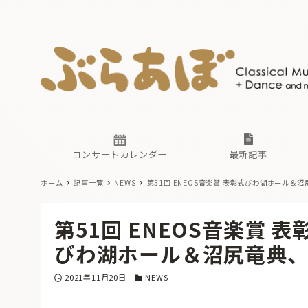
ニュース
ヤマハホ
番組一覧
東京・関
ぶらあぼ
現場のプ
古楽とそ
無料ライ
あ
か
過去の連
コンサートカレンダー
最新記事
ホーム
記事一覧
NEWS
第51回 ENEOS音楽賞 表彰式
びわ湖ホール＆沼
ニュース
ヤマハホ
番組一覧
東京・関
ぶらあぼ
第51回 ENEOS音楽賞 表
現場のプ
古楽とそ
無料ライ
あ
か
びわ湖ホール＆沼尻竜典
過去の連
投稿日
カテゴリー
2021年11月20日
NEWS