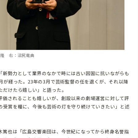
中隆 右：沼尻竜典
「新勢力として業界のなかで時には古い因習に抗いながらも
月が経った。23年の3月で芸術監督の任を退くが、それ以降
ただけたら嬉しい」と語った。
評価されることも嬉しいが、創設以来の劇場運営に対して評
の受賞を糧に、今後も芸術の灯を守り続けていきたい」と述
木篤也は「広島交響楽団は、今世紀になってから終身名誉指