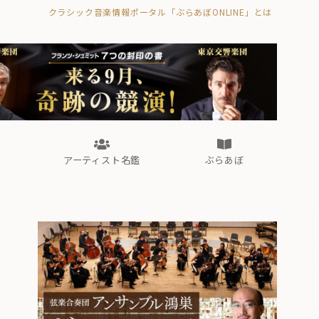
クラシック音楽情報ポータル「ぶらあぼONLINE」とは
の封印の書》
海外公演
FROM編集部
眺望
ぶらあぼブラス！
フォルテピアノ・オデッセイ
アーティスト名鑑
ぶらあぼ
の封印の書》
海外公演
FROM編集部
眺望
ぶらあぼブラス！
フォルテピアノ・オデッセイ