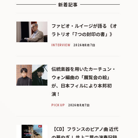
新着記事
ファビオ・ルイージが語る 《オ
ラトリオ「7つの封印の書」》
INTERVIEW
2026年8月7日
伝統楽器を用いたカーチュン・
ウォン編曲の「展覧会の絵」
が、日本フィルにより本邦初
演！
PICK UP
2026年8月7日
【CD】フランスのピアノ曲 近代
の華やぎⅠ 井上二葉の演奏記録