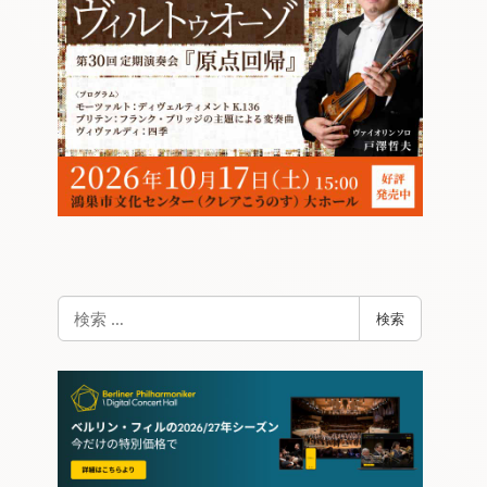
検
検索
索