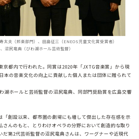
寿太夫（邦楽部門）、田島征三（ENEOS児童文化賞受賞者）
）、沼尻竜典
（びわ湖ホール芸術監督）
、東京都内で行われた。同賞は2020年「JXTG音楽賞」から現
、日本の音楽文化の向上に貢献した個人または団体に贈られて
びわ湖ホールと芸術監督の沼尻竜典、同部門奨励賞を広島交響
は「創設以来、都市圏の劇場にも増して傑出した存在感を示
弘さんのもと、とりわけオペラの分野において創造的な取り
いだ第2代芸術監督の沼尻竜典さんは、ワーグナーや近現代