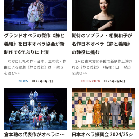
グランドオペラの傑作《静と
期待のソプラノ・相樂和子が
義経》を日本オペラ協会が新
名作日本オペラ《静と義経》
制作で6年ぶりに上演
の静役に挑む
なかにし礼の作・台本、三木稔・作
3月に東京文化会館で新制作上演さ
曲による歌劇《静と義経》は …続き
れる《静と義経》（指揮：田 …続き
を読む>>
を読む>>
NEWS
2025年3月7日
INTERVIEW
2025年2月6日
倉本聰の代表作がオペラに〜
日本オペラ振興会 2024/25シ