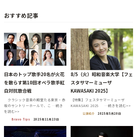
おすすめ記事
日本のトップ歌手20名が火花
8/5（火）昭和音楽大学【フェ
を散らす第10回オペラ歌手紅
スタサマーミューザ
白対抗歌合戦
KAWASAKI 2025】
クラシック音楽の殿堂たる東京・赤
【特集】フェスタサマーミューザ
坂のサントリーホールで、こ …続き
KAWASAKI 2025 …続きを読む>>
を読む>>
公演紹介
2025年5月20日
Bravo Tips
2025年11月23日