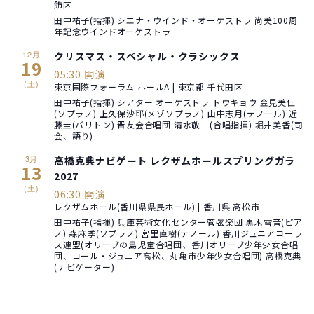
飾区
田中祐子(指揮) シエナ・ウインド・オーケストラ 尚美100周
年記念ウインドオーケストラ
12月
クリスマス・スペシャル・クラシックス
19
05:30 開演
(土)
東京国際フォーラム ホールA | 東京都 千代田区
田中祐子(指揮) シアター オーケストラ トウキョウ 金見美佳
(ソプラノ) 上久保沙耶(メゾソプラノ) 山中志月(テノール) 近
藤圭(バリトン) 晋友会合唱団 清水敬一(合唱指揮) 堀井美香(司
会、語り)
3月
高橋克典ナビゲート レクザムホールスプリングガラ
13
2027
(土)
06:30 開演
レクザムホール(香川県県民ホール) | 香川県 高松市
田中祐子(指揮) 兵庫芸術文化センター管弦楽団 黒木雪音(ピア
ノ) 森麻季(ソプラノ) 宮里直樹(テノール) 香川ジュニアコーラ
ス連盟(オリーブの島児童合唱団、香川オリーブ少年少女合唱
団、コール・ジュニア高松、丸亀市少年少女合唱団) 高橋克典
(ナビゲーター)