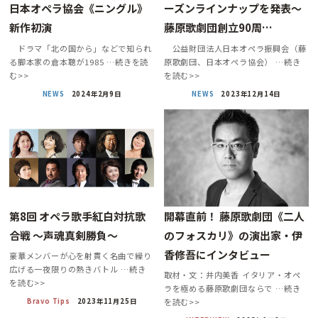
日本オペラ協会《ニングル》
ーズンラインナップを発表〜
新作初演
藤原歌劇団創立90周…
ドラマ「北の国から」などで知られ
公益財団法人日本オペラ振興会（藤
る脚本家の倉本聰が1985 …続きを読
原歌劇団、日本オペラ協会） …続き
む>>
を読む>>
NEWS
2024年2月9日
NEWS
2023年12月14日
第8回 オペラ歌手紅白対抗歌
開幕直前！ 藤原歌劇団《二人
合戦 〜声魂真剣勝負〜
のフォスカリ》の演出家・伊
香修吾にインタビュー
豪華メンバーが心を射貫く名曲で繰り
広げる一夜限りの熱きバトル …続き
取材・文：井内美香 イタリア・オペ
を読む>>
ラを極める藤原歌劇団ならで …続き
Bravo Tips
2023年11月25日
を読む>>