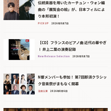
伝統楽器を用いたカーチュン・ウォン編
曲の「展覧会の絵」が、日本フィルによ
り本邦初演！
PICK UP
2026年8月7日
【CD】フランスのピアノ曲 近代の華やぎ
Ⅰ 井上二葉の演奏記録
New Release Selection
2026年8月7日
N響メンバーも参加！ 第7回那須クラシッ
ク音楽祭がまもなく開幕
注目公演
2026年8月6日