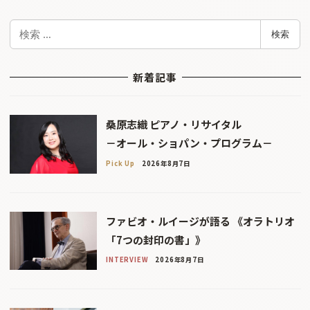
検
検索
索
新着記事
桑原志織 ピアノ・リサイタル
－オール・ショパン・プログラム－
Pick Up
2026年8月7日
ファビオ・ルイージが語る 《オラトリオ
「7つの封印の書」》
INTERVIEW
2026年8月7日