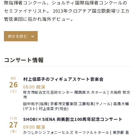
際指揮者コンクール、ショルティ国際指揮者コンクールの
セミファイナリスト。 2013年クロアチア国立歌劇場リエカ
管弦楽団に招かれ海外デビュー。
続きを読む
コンサート情報
9月
村上佳菜子のフィギュアスケート音楽会
26
06:00 開演
(土)
枚方市総合文化芸術センター 関西医大 大ホール | 大阪府 枚方
市
田中祐子(指揮) 京都市交響楽団 工藤和真(テノール) 高橋大輔
(ゲスト) 村上佳菜子(司会)
11月
SHOBI×SIENA 尚美創立100周年記念コンサート
27
09:00 開演
(金)
かつしかシンフォニーヒルズ モーツァルトホール | 東京都 葛