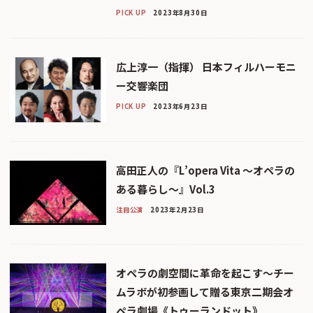
PICK UP
2023年8月30日
広上淳一（指揮） 日本フィルハーモニ
ー交響楽団
PICK UP
2023年6月23日
高田正人の『L’opera Vita 〜オペラの
ある暮らし〜』Vol.3
注目公演
2023年2月23日
オペラの劇空間に革命を起こす〜チー
ムラボが初参画して贈る東京二期会オ
ペラ劇場《トゥーランドット》