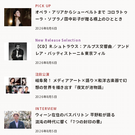
PICK UP
オペラ・アリアからシューベルトまで コロラトゥ
ーラ・ソプラノ田中彩子が贈る極上のひととき
2026年8月6日
New Release Selection
【CD】R.シュトラウス：アルプス交響曲／ アンド
レア・バッティストーニ＆東京フィル
2026年8月6日
注目公演
岐阜発！ メディアアート×語り×和洋古楽器で幻
想の世界を描き出す『夜叉が池物語』
2026年8月5日
INTERVIEW
ウィーン在住のバスバリトン 平野和が語る
混沌の時代に響く「7つの封印の書」
2026年8月5日