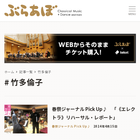
MENU
ホーム
記事一覧
竹多倫子
竹多倫子
春祭ジャーナル Pick Up♪ 「《エレク
トラ》リハーサル・レポート」
春祭ジャーナル Pick Up♪
2024年4月15日