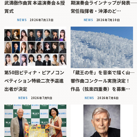
武満徹作曲賞 本選演奏会＆授
期演奏会ラインナップが発表――
賞式
常任指揮者・沖澤のど…
NEWS
2026年7月13日
NEWS
2026年7月10日
第50回ピティナ・ピアノコン
「蔵王の冬」を音楽で描く――山
ペティション特級二次予選進
響作曲コンクール実施決定！
出者が決定
作品（弦楽四重奏）を募集…
NEWS
2026年7月9日
NEWS
2026年7月6日