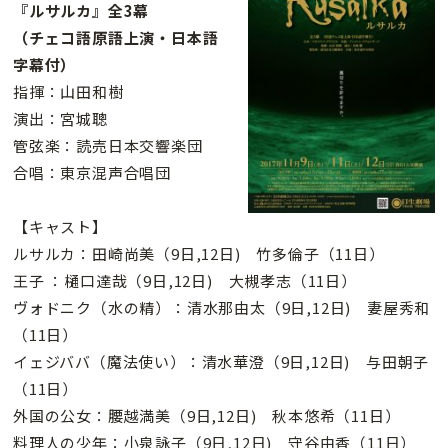
『ルサルカ』全3幕
（チェコ語原語上演・日本語
字幕付）
指揮：山田和樹
演出：宮城聰
管弦楽：読売日本交響楽団
合唱：東京混声合唱団
【キャスト】
ルサルカ：田崎尚美（9日,12日) 竹多倫子（11日）
王子 ：樋口達哉（9日,12日) 大槻孝志（11日）
ヴォドニク（水の精）：清水那由太（9日,12日) 妻屋秀和
（11日）
イェジババ（魔法使い）：清水華澄（9日,12日) 与田朝子
（11日）
外国の公女：腰越満美（9日,12日) 秋本悠希（11日）
料理人の少年：小泉詠子（9日,12日) 守谷由香（11日）