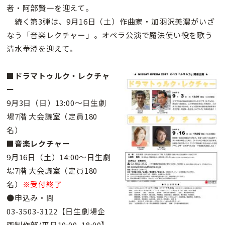
者・阿部賢一を迎えて。
続く第3弾は、9月16日（土）作曲家・加羽沢美濃がいざ
なう「音楽レクチャー」。オペラ公演で魔法使い役を歌う
清水華澄を迎えて。
■ドラマトゥルク・レクチャ
ー
9月3日（日）13:00〜日生劇
場7階 大会議室（定員180
名）
■音楽レクチャー
9月16日（土）14:00〜日生劇
場7階 大会議室（定員180
名）
※受付終了
●申込み・問
03-3503-3122【日生劇場企
画制作部/平日10:00~18:00】