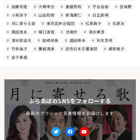
加藤宏隆
大槻孝志
妻屋秀和
守谷由香
宮城聰
小泉詠子
山田和樹
新海康仁
日生劇場
月に寄せる歌
東京混声合唱団
松原典子
松原友
梶田真未
樋口達哉
池端歩
清水華澄
清水那由太
田崎尚美
盛田麻央
秋本悠希
竹多倫子
腰越満美
読売日本交響楽団
郷家暁子
金子美香
ぶらあぼのSNSをフォローする
最新のクラシック音楽情報をお届けします
Twitter
facebook
Youtube