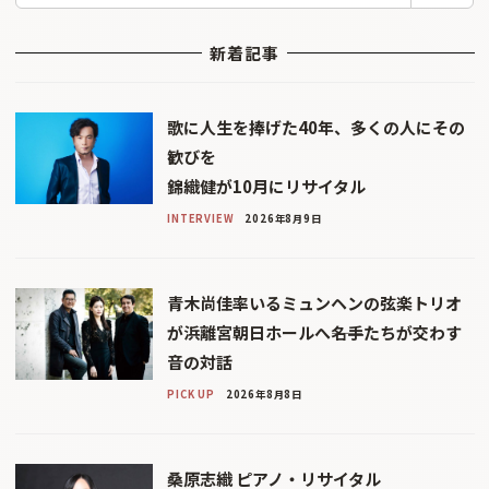
新着記事
歌に人生を捧げた40年、多くの人にその
歓びを
錦織健が10月にリサイタル
INTERVIEW
2026年8月9日
青木尚佳率いるミュンヘンの弦楽トリオ
が浜離宮朝日ホールへ――名手たちが交わす
音の対話
PICK UP
2026年8月8日
桑原志織 ピアノ・リサイタル