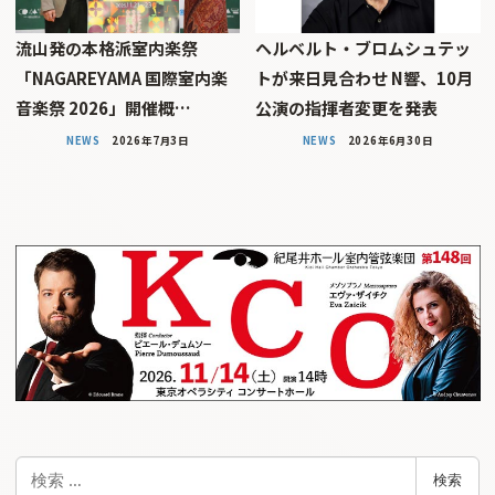
流山発の本格派室内楽祭
ヘルベルト・ブロムシュテッ
「NAGAREYAMA 国際室内楽
トが来日見合わせ N響、10月
音楽祭 2026」開催概…
公演の指揮者変更を発表
NEWS
2026年7月3日
NEWS
2026年6月30日
検
検索
索