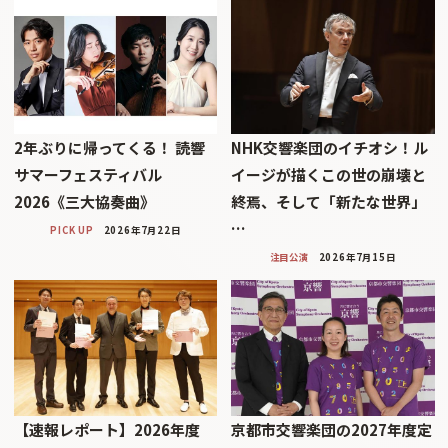
2年ぶりに帰ってくる！ 読響
NHK交響楽団のイチオシ！ル
サマーフェスティバル
イージが描くこの世の崩壊と
2026《三大協奏曲》
終焉、そして「新たな世界」
…
PICK UP
2026年7月22日
注目公演
2026年7月15日
【速報レポート】2026年度
京都市交響楽団の2027年度定