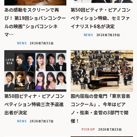
あの感動をスクリーンで再
第50回ピティナ・ピアノコン
び！ 第19回ショパンコンクー
ペティション特級、セミファ
ルの映画“ショパコンシネ
イナリスト6名が決定
マ…
NEWS
2026年7月29日
NEWS
2026年7月31日
第50回ピティナ・ピアノコン
国内屈指の登竜門「東京音楽
ペティション特級三次予選進
コンクール」、今年はピア
出者が決定
ノ・弦楽・金管の3部門で開
催！
NEWS
2026年7月27日
PICK UP
2026年7月23日