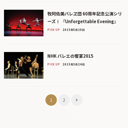
牧阿佐美バレヱ団 60周年記念公演シリ
ーズⅠ 『Unforgettable Evening』
PICK UP
2015年5月28日
NHK バレエの饗宴2015
PICK UP
2015年3月24日
投
1
2
稿
ナ
ビ