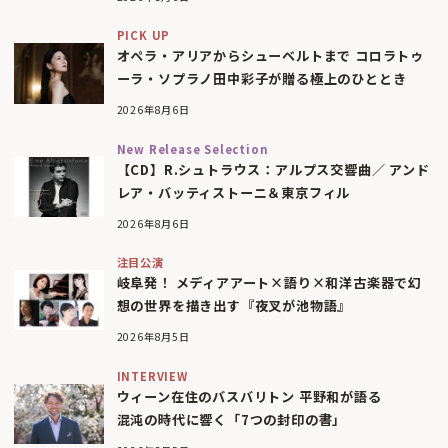
PICK UP
オペラ・アリアからシューベルトまで コロラトゥ
ーラ・ソプラノ田中彩子が贈る極上のひととき
2026年8月6日
New Release Selection
【CD】R.シュトラウス：アルプス交響曲／ アンド
レア・バッティストーニ＆東京フィル
2026年8月6日
注目公演
岐阜発！ メディアアート×語り×和洋古楽器で幻
想の世界を描き出す『夜叉が池物語』
2026年8月5日
INTERVIEW
ウィーン在住のバスバリトン 平野和が語る
混沌の時代に響く「7つの封印の書」