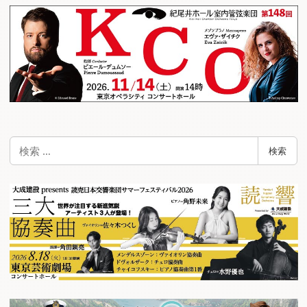
ゲ
ー
シ
ョ
ン
検
検索
索