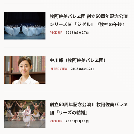
牧阿佐美バレヱ団 創立60周年記念公演
シリーズⅣ 『ジゼル』『牧神の午後』
PICK UP
2015年9月27日
中川郁（牧阿佐美バレヱ団）
INTERVIEW
2015年6月12日
創立60周年記念公演Ⅱ 牧阿佐美バレヱ
団『リーズの結婚』
PICK UP
2015年6月11日