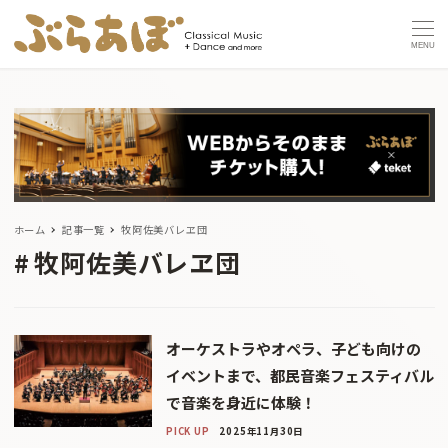
MENU
ホーム
記事一覧
牧阿佐美バレヱ団
牧阿佐美バレヱ団
オーケストラやオペラ、子ども向けの
イベントまで、都民音楽フェスティバル
で音楽を身近に体験！
PICK UP
2025年11月30日