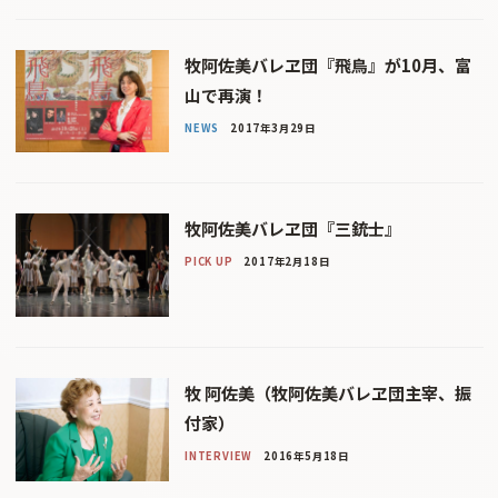
牧阿佐美バレヱ団『飛鳥』が10月、富
山で再演！
NEWS
2017年3月29日
牧阿佐美バレヱ団『三銃士』
PICK UP
2017年2月18日
牧 阿佐美（牧阿佐美バレヱ団主宰、振
付家）
INTERVIEW
2016年5月18日